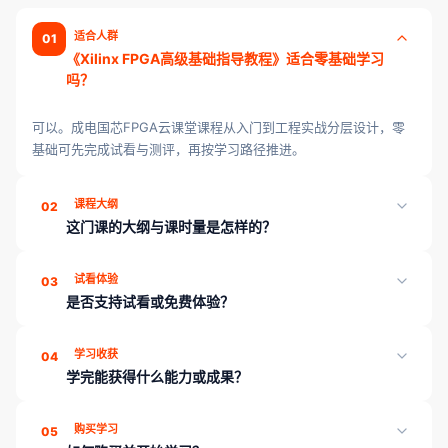
适合人群
01
《Xilinx FPGA高级基础指导教程》适合零基础学习
吗？
可以。成电国芯FPGA云课堂课程从入门到工程实战分层设计，零
基础可先完成试看与测评，再按学习路径推进。
课程大纲
02
这门课的大纲与课时量是怎样的？
《Xilinx FPGA高级基础指导教程》共 5 章、42 课时，页面「课程
试看体验
03
目录」可展开查看各章课时；学完可通过章节测评巩固薄弱点。
是否支持试看或免费体验？
部分章节可能开放试看；也可先浏览课程介绍与目录，或联系顾问
学习收获
04
领取试听/学习规划。
学完能获得什么能力或成果？
学完本课程可收获：系统化章节与课时学习路径；配套讲义与练习
购买学习
05
资料；学习进度云端同步。平台另提供章节测评、工程师工具箱与