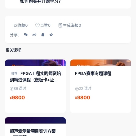
如何购买并开始学习？
就业内推，帮助能力可证、对接岗位。
登录 成电国芯FPGA云课堂，在课程详情页完成购买（当前展示
价：18800）后，即可解锁全部课时、资料与章节测评。
收藏
0
点赞
0
生成海报
0
分享：
相关课程
FPGA进阶/中级
中级课程
FPGA工程实践师资培
FPGA赛事专题课程
推荐
训精进课程（送板卡+证
书）
86 课时
22 课时
9800
9800
¥
¥
FPGA入门/初级
超声波测量项目实训方案