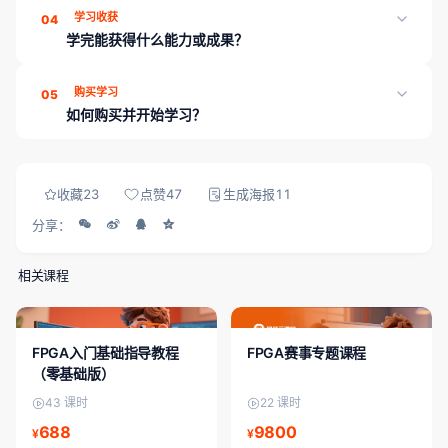
支持。本课程开放 3 节试看课时，登录后即可体验教学内容与授课
学习收获
04
方式，再决定是否购买。
学完能获得什么能力或成果？
学完本课程可收获：系统化章节与课时学习路径；配套讲义与练习
购买学习
05
资料；学习进度云端同步；支持免费试看精选课时。平台另提供章
如何购买并开始学习？
节测评、工程师工具箱与就业内推，帮助能力可证、对接岗位。
登录 成电国芯FPGA云课堂，在课程详情页完成购买（当前展示
价：10800）后，即可解锁全部课时、资料与章节测评。
收藏
23
点赞
47
生成海报
11
分享：
相关课程
FPGA入门/初级
中级课程
FPGA入门基础指导教程
FPGA赛事专题课程
（零基础版）
43 课时
22 课时
688
9800
¥
¥