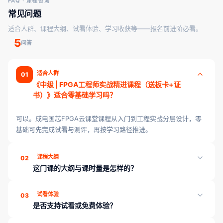
FAQ · 课程咨询
常见问题
适合人群、课程大纲、试看体验、学习收获等——报名前进阶必看。
5
问答
适合人群
01
《中级 | FPGA工程师实战精进课程（送板卡+证
书）》适合零基础学习吗？
可以。成电国芯FPGA云课堂课程从入门到工程实战分层设计，零
基础可先完成试看与测评，再按学习路径推进。
课程大纲
02
这门课的大纲与课时量是怎样的？
《中级 | FPGA工程师实战精进课程（送板卡+证书）》共 4 章、
试看体验
03
92 课时，页面「课程目录」可展开查看各章课时；学完可通过章节
是否支持试看或免费体验？
测评巩固薄弱点。