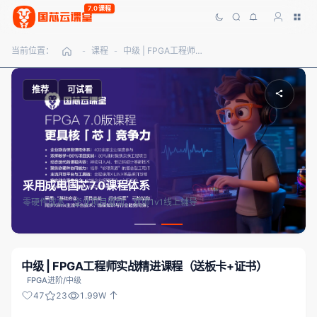
7.0课程
当前位置：
课程
中级 | FPGA工程师实战精进课程（送板卡+证书）
-
-
推荐
可试看
采用成电国芯7.0课程体系
零硬件成本，企业项目驱动，双师1v1线上辅导
中级 | FPGA工程师实战精进课程（送板卡+证书）
FPGA进阶/中级
47
23
1.99W