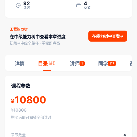
92
4
课时
章节
工程能力树
在能力树中查看
→
在中级能力树中查看本章进度
初级→中级全路径 · 学完即点亮
详情
目录
讲师
同学
课
试看
1
117
课程参数
10800
¥
¥10800
购买后即可解锁全部课时
章节数量
4