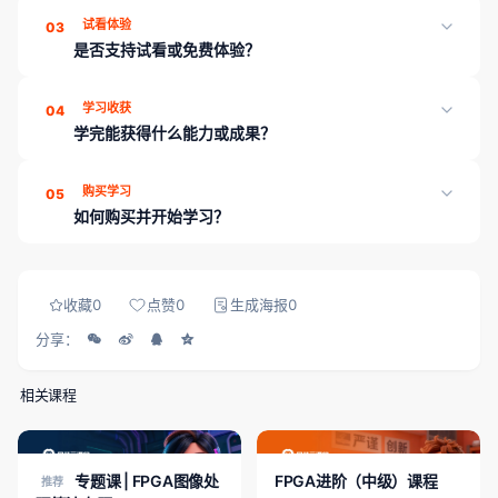
《Xilinx FPGA进阶（夏令营版）指导教程》共 8 章、46 课时，页
试看体验
03
面「课程目录」可展开查看各章课时；学完可通过章节测评巩固薄
是否支持试看或免费体验？
弱点。
支持。本课程开放 3 节试看课时，登录后即可体验教学内容与授课
学习收获
04
方式，再决定是否购买。
学完能获得什么能力或成果？
学完本课程可收获：系统化章节与课时学习路径；配套讲义与练习
购买学习
05
资料；学习进度云端同步；支持免费试看精选课时。平台另提供章
如何购买并开始学习？
节测评、工程师工具箱与就业内推，帮助能力可证、对接岗位。
登录 成电国芯FPGA云课堂，在课程详情页完成购买（当前展示
价：12800）后，即可解锁全部课时、资料与章节测评。
收藏
0
点赞
0
生成海报
0
分享：
相关课程
FPGA专题课
FPGA进阶/中级
专题课 | FPGA图像处
FPGA进阶（中级）课程
推荐