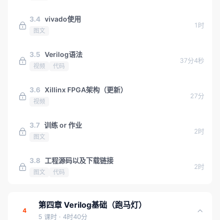
3.4
vivado使用
1时
图文
3.5
Verilog语法
37分4秒
视频
代码
3.6
Xillinx FPGA架构（更新）
27分
视频
3.7
训练 or 作业
2时
图文
3.8
工程源码以及下载链接
2时
图文
代码
第四章 Verilog基础（跑马灯）
4
5 课时
· 4时40分