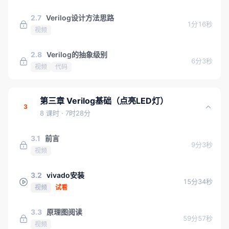
2.7
Verilog设计方法思路
1分16秒
视频
2.8
Verilog的抽象级别
6分3秒
视频
代码
第三章 Verilog基础（点亮LED灯）
3
8 课时
· 7时28分
3.1
前言
9分3秒
视频
3.2
vivado安装
15分34秒
视频
试看
3.3
原理图阅读
59分57秒
视频