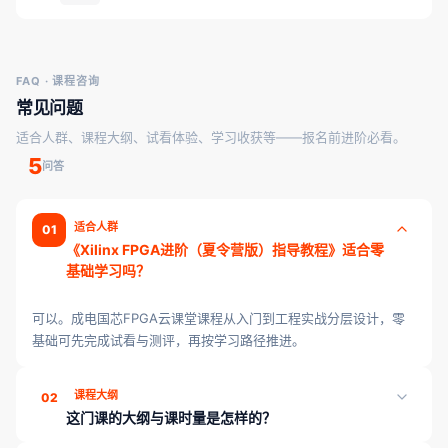
FAQ · 课程咨询
常见问题
适合人群、课程大纲、试看体验、学习收获等——报名前进阶必看。
5
问答
适合人群
01
《Xilinx FPGA进阶（夏令营版）指导教程》适合零
基础学习吗？
可以。成电国芯FPGA云课堂课程从入门到工程实战分层设计，零
基础可先完成试看与测评，再按学习路径推进。
课程大纲
02
这门课的大纲与课时量是怎样的？