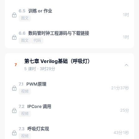
6.5
训练 or 作业
1时
图文
6.6
数码管时钟工程源码与下载链接
1时
图文
代码
第七章 Verilog基础（呼吸灯）
7
5 课时
· 3时29分
7.1
PWM原理
21分37秒
视频
7.2
IPCore 调用
25分
视频
7.3
呼吸灯实现
43分1秒
视频