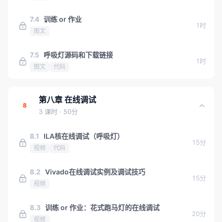
7.4
训练 or 作业
1时
图文
7.5
呼吸灯源码和下载链接
1时
图文
代码
第八章 在线调试
8
3 课时
· 50分
8.1
ILA核在线调试（呼吸灯）
15分
视频
代码
8.2
Vivado在线调试实例及调试技巧
15分
视频
8.3
训练 or 作业：花式跑马灯的在线调试
20分
视频