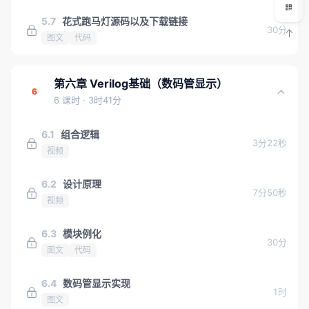
5.7
花式跑马灯源码以及下载链接
30分
图文
代码
第六章 Verilog基础（数码管显示）
6
6 课时
· 3时41分
6.1
组合逻辑
3分22秒
视频
6.2
设计原理
7分50秒
视频
6.3
模块例化
30分
图文
代码
6.4
数码管显示实现
1时
图文