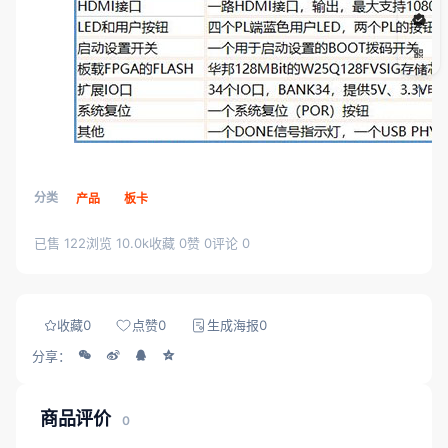
分类
产品
板卡
已售 122
浏览 10.0k
收藏 0
赞 0
评论 0
收藏
0
点赞
0
生成海报
0
分享：
商品评价
0