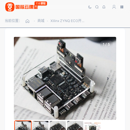
7.0课程
当前位置：
商城
Xilinx ZYNQ ECO开发板（教材配套、实验项目配套板）
-
-
1 / 5
‹
›