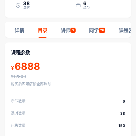
38
6
课时
章节
详情
目录
讲师
同学
课程咨
3
26
课程参数
6888
¥
¥12800
购买后即可解锁全部课时
章节数量
6
课时数量
38
已售数量
150