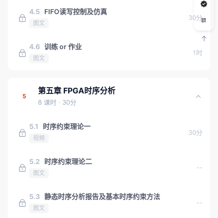
4.5
FIFO读写控制及仿真
30分
图文
4.6
训练 or 作业
1时
图文
第五章 FPGA时序分析
5
8 课时
· 30分
5.1
时序约束理论一
30分
视频
5.2
时序约束理论二
--
图文
5.3
静态时序分析报告及基本时序约束方法
--
图文