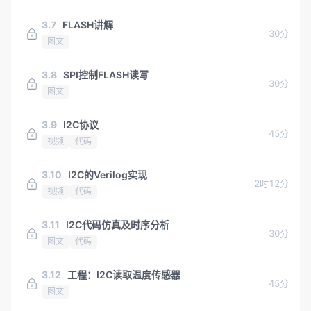
3.7
FLASH讲解
30分
图文
3.8
SPI控制FLASH读写
30分
图文
3.9
I2C协议
45分
视频
代码
3.10
I2C的Verilog实现
2时12分
视频
代码
3.11
I2C代码仿真及时序分析
30分
图文
代码
3.12
工程：I2C读取温度传感器
45分
图文