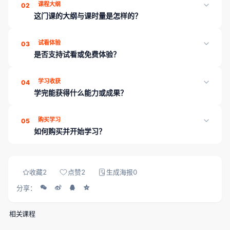
课程大纲
02
这门课的大纲与课时量是怎样的？
《Xilinx FPGA进阶（中级）指导教程》共 6 章、38 课时，页面
试看体验
03
「课程目录」可展开查看各章课时；学完可通过章节测评巩固薄弱
是否支持试看或免费体验？
点。
部分章节可能开放试看；也可先浏览课程介绍与目录，或联系顾问
学习收获
04
领取试听/学习规划。
学完能获得什么能力或成果？
学完本课程可收获：系统化章节与课时学习路径；配套讲义与练习
购买学习
05
资料；学习进度云端同步。平台另提供章节测评、工程师工具箱与
如何购买并开始学习？
就业内推，帮助能力可证、对接岗位。
登录 成电国芯FPGA云课堂，在课程详情页完成购买（当前展示
价：6888）后，即可解锁全部课时、资料与章节测评。
收藏
2
点赞
2
生成海报
0
分享：
相关课程