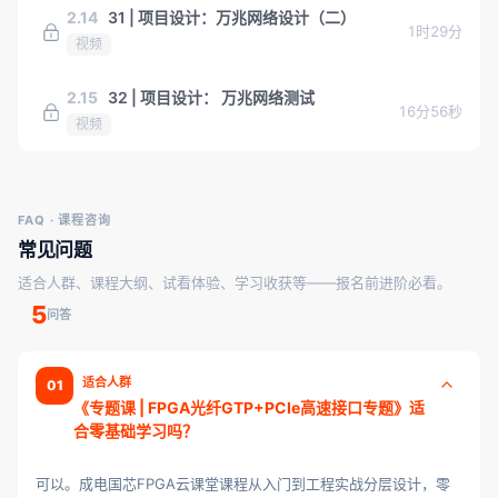
2.14
31 | 项目设计：万兆网络设计（二）
1时29分
视频
2.15
32 | 项目设计： 万兆网络测试
16分56秒
视频
FAQ · 课程咨询
常见问题
适合人群、课程大纲、试看体验、学习收获等——报名前进阶必看。
5
问答
适合人群
01
《专题课 | FPGA光纤GTP+PCIe高速接口专题》适
合零基础学习吗？
可以。成电国芯FPGA云课堂课程从入门到工程实战分层设计，零