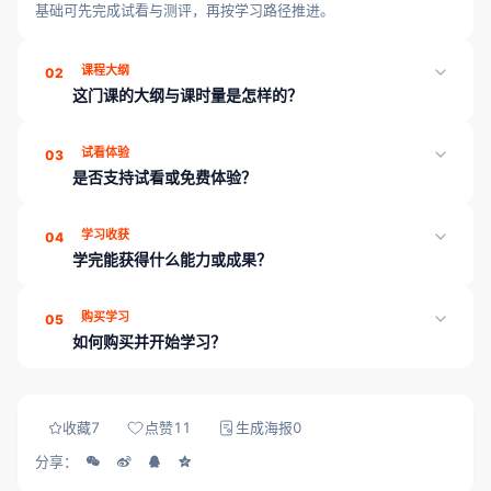
基础可先完成试看与测评，再按学习路径推进。
课程大纲
02
这门课的大纲与课时量是怎样的？
《专题课 | FPGA光纤GTP+PCIe高速接口专题》共 2 章、32 课
试看体验
03
时，页面「课程目录」可展开查看各章课时；学完可通过章节测评
是否支持试看或免费体验？
巩固薄弱点。
部分章节可能开放试看；也可先浏览课程介绍与目录，或联系顾问
学习收获
04
领取试听/学习规划。
学完能获得什么能力或成果？
学完本课程可收获：系统化章节与课时学习路径；配套讲义与练习
购买学习
05
资料；学习进度云端同步。平台另提供章节测评、工程师工具箱与
如何购买并开始学习？
就业内推，帮助能力可证、对接岗位。
登录 成电国芯FPGA云课堂，在课程详情页完成购买（当前展示
价：5800）后，即可解锁全部课时、资料与章节测评。
收藏
7
点赞
11
生成海报
0
分享：