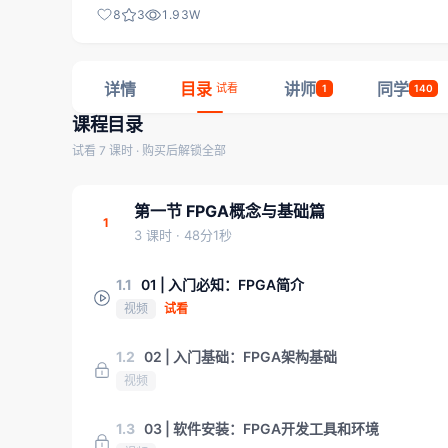
8
3
1.93W
详情
目录
讲师
同学
试看
1
140
课程目录
试看 7 课时 · 购买后解锁全部
第一节 FPGA概念与基础篇
1
3 课时
· 48分1秒
1.1
01 | 入门必知：FPGA简介
视频
试看
1.2
02 | 入门基础：FPGA架构基础
视频
1.3
03 | 软件安装：FPGA开发工具和环境