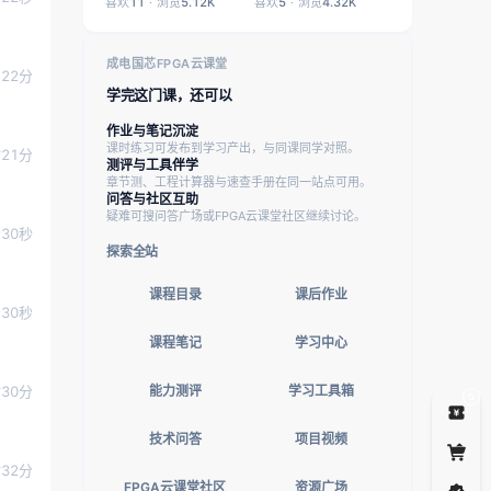
专题
喜欢
11
浏览
5.12K
喜欢
5
浏览
4.32K
成电国芯FPGA云课堂
22分
学完这门课，还可以
作业与笔记沉淀
课时练习可发布到学习产出，与同课同学对照。
21分
测评与工具伴学
章节测、工程计算器与速查手册在同一站点可用。
问答与社区互助
疑难可搜问答广场或FPGA云课堂社区继续讨论。
分30秒
探索全站
课程目录
课后作业
分30秒
课程笔记
学习中心
能力测评
学习工具箱
30分
5
技术问答
项目视频
32分
FPGA云课堂社区
资源广场