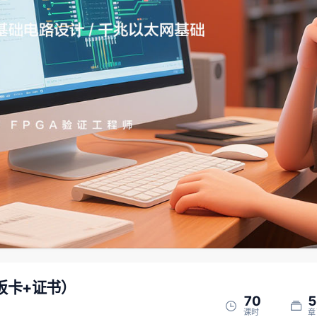
板卡+证书）
70
5
课时
章