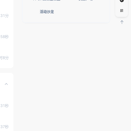
活动沙龙
31分
分58秒
时8分
分31秒
分37秒