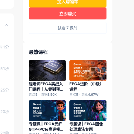
加入购物车
立即购买
试看 7 课时
时1分
最热课程
分51秒
FPGA进阶（中级）
程老师FPGA实战入
课程
门课程｜从零到项目
25分
开发，8节课掌握
喜欢
5
浏览
8.50K
喜欢
5
浏览
4.67W
FPGA核心技能（附
软件安装与源码）
分20秒
专题课 | FPGA光纤
专题课 | FPGA图像
GTP+PCIe高速接口
处理算法专题
分22秒