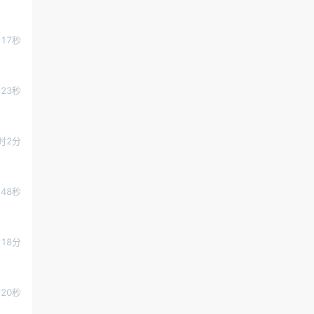
分17秒
23秒
时2分
分48秒
18分
分20秒