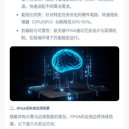
源，快速适配不同算法需求。
能效比优势：针对特定任务优化的硬件电路，较通用处
理器（CPU/GPU）功耗降低30%-50%。
抗辐射与可靠性：航天级FPGA通过冗余设计与容错机
制，在极端环境下仍能稳定运行。
二、FPGA的未来应用场景
随着异构计算与边缘智能的普及，FPGA的应用边界持续拓
展，以下是六大前沿方向：