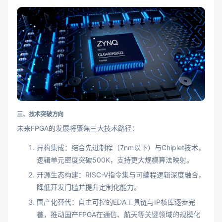
三、技术突破方向
未来FPGA的发展将聚焦三大技术路径：
异构集成：结合先进制程（7nm以下）与Chiplet技术，
逻辑单元密度突破500K，支持更大规模算法映射。
开源生态构建：RISC-V指令集与可编程逻辑深度融合，
降低开发门槛并提升定制化能力。
国产化替代：自主可控的EDA工具链与IP核库逐步完
善，推动国产FPGA在通信、航天等关键领域的规模化