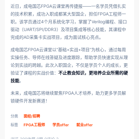
近日，成电国芯FPGA云课堂再传捷报——一名学员凭借扎实
的技术积累，成功入职成都某大型国企，担任FPGA工程师一
职。该学员通过4个月系统化学习，掌握了Verilog编程、接口
驱动（UART/SPI/DDR3）及项目集成等核心技能，其课程中
完成的AD采集卡实战项目，成为面试核心亮点。
成电国芯FPGA云课堂以“基础+实战+项目”为核心，通过每周
实操任务、导师在线答疑及进度跟踪，帮助学员快速实现从理
论到实战的跨越。此次入职国企，不仅是学员个人的成长，更
验证了课程的实战价值：
不止教会知识，更培养企业所需的硬
技能
。
未来，成电国芯将继续聚焦FPGA人才培养，助力更多学员解
锁硬件开发新赛道！
分类
面经/招聘
标签
FPGA工程师
学员offer
就业offer
浏览 299
收藏 0
赞 0
评论 2