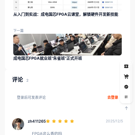
从入门到实战：成电国芯FPGA云课堂，解锁硬件开发新技能
下一篇
成电国芯FPGA就业班“朱雀班”正式开班
5
评论
2
登录后可发表评论
去登录
zh411265
2025/12/5
FPGA这么香的吗