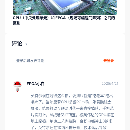
CPU（中央处理单元）和 FPGA（现场可编程门阵列）之间的
区别
评论
7
登录后可发表评论
去登录
FPGA小白
2025/4/21
英特尔现在混得这么惨，说到底就是“吃老本”吃出
毛病了。当年靠着CPU垄断PC市场，躺着赚钱太
舒服，结果移动互联网时代一来直接掉队，手机芯
片没跟上，AI战场又押错宝，被英伟达的GPU按在
地上摩擦。制造工艺也拉胯，台积电都冲上3纳米
了，英特尔还在10纳米挤牙膏，技术落后导致