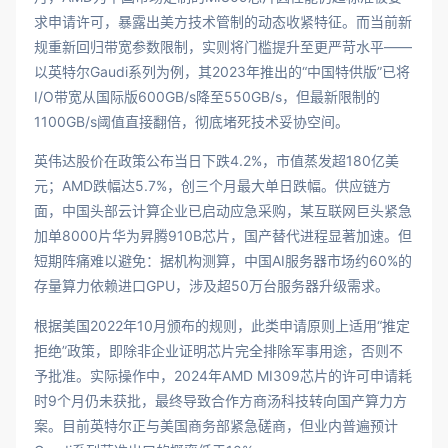
求申请许可，暴露出美方技术管制的动态收紧特征。而当前新
规重新回归带宽参数限制，实则将门槛提升至更严苛水平——
以英特尔Gaudi系列为例，其2023年推出的“中国特供版”已将
I/O带宽从国际版600GB/s降至550GB/s，但最新限制的
1100GB/s阈值直接翻倍，彻底堵死技术妥协空间。
英伟达股价在政策公布当日下跌4.2%，市值蒸发超180亿美
元；AMD跌幅达5.7%，创三个月最大单日跌幅。供应链方
面，中国头部云计算企业已启动应急采购，某互联网巨头紧急
加单8000片华为昇腾910B芯片，国产替代进程显著加速。但
短期阵痛难以避免：据机构测算，中国AI服务器市场约60%的
存量算力依赖进口GPU，涉及超50万台服务器升级需求。
根据美国2022年10月颁布的规则，此类申请原则上适用“推定
拒绝”政策，即除非企业证明芯片完全排除军事用途，否则不
予批准。实际操作中，2024年AMD MI309芯片的许可申请耗
时9个月仍未获批，最终导致合作方商汤科技转向国产算力方
案。目前英特尔正与美国商务部紧急磋商，但业内普遍预计