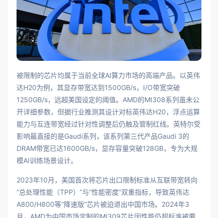
被限制的芯片均属于当前全球AI算力市场的高端产品。以英伟
达H20为例，其显存带宽达到1500GB/s，I/O带宽突破
1250GB/s，远超美国设定的阈值。AMD的MI308系列虽未公
开详细参数，但据行业推测其设计对标英伟达H20，浮点运算
能力与互连带宽经过针对性调整后仍触及管制红线。英特尔受
影响最直接的是Gaudi系列，该系列第三代产品Gaudi 3的
DRAM带宽已达1600GB/s，显存容量突破128GB，专为大规
模AI训练场景设计。
2023年10月，美国首次将芯片出口限制标准从互联带宽转向
“总处理性能（TPP）”与“性能密度”双重指标，导致英伟达
A800/H800等“降速版”芯片被迫退出中国市场。2024年3
月，AMD为中国市场定制的MI309芯片因性能仍超标准被要