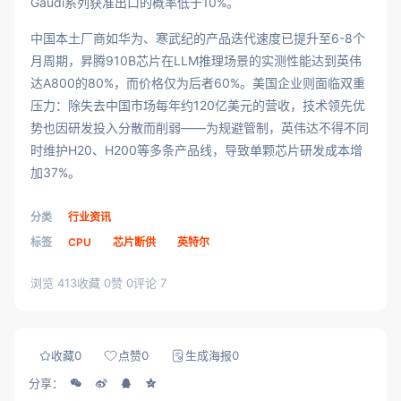
Gaudi系列获准出口的概率低于10%。
中国本土厂商如华为、寒武纪的产品迭代速度已提升至6-8个
月周期，昇腾910B芯片在LLM推理场景的实测性能达到英伟
达A800的80%，而价格仅为后者60%。美国企业则面临双重
压力：除失去中国市场每年约120亿美元的营收，技术领先优
势也因研发投入分散而削弱——为规避管制，英伟达不得不同
时维护H20、H200等多条产品线，导致单颗芯片研发成本增
加37%。
分类
行业资讯
标签
CPU
芯片断供
英特尔
浏览 413
收藏 0
赞 0
评论 7
收藏
0
点赞
0
生成海报
0
分享：