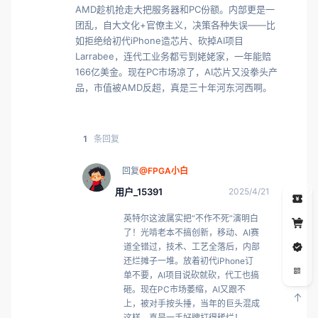
AMD趁机抢走大把服务器和PC份额。内部更是一
团乱，自大文化+官僚主义，决策各种失误——比
如拒绝给初代iPhone造芯片、砍掉AI项目
Larrabee，连代工业务都亏到姥姥家，一年能赔
166亿美金。现在PC市场凉了，AI芯片又没拳头产
品，市值被AMD反超，真是三十年河东河西啊。
1
条回复
回复
@FPGA小白
5
用户_15391
2025/4/21
英特尔这波属实把“不作不死”演明白
了！光啃老本不搞创新，移动、AI赛
道全错过，技术、工艺全落后，内部
还烂摊子一堆。放着初代iPhone订
单不要，AI项目说砍就砍，代工也搞
砸。现在PC市场萎缩，AI又跟不
上，被对手按头捶，当年的巨头混成
这样，真是一手好牌打得稀烂！