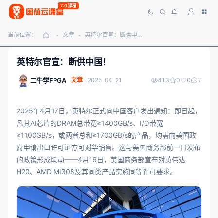
7.0课程
当前位置：
文章
英特尔官宣：断供中国！
-
-
英特尔官宣：断供中国！
二牛学FPGA
文章
2025-04-21
413
0
0
7
2025年4月17日，英特尔正式向中国客户发出通知：即日起，
凡其AI芯片的DRAM总带宽≥1400GB/s、I/O带宽
≥1100GB/s，或两者总和≥1700GB/s的产品，均需向美国政
府申请出口许可证方可对华销售。这与美国商务部前一日发布
的政策形成联动——4月16日，美国商务部宣布对英伟达
H20、AMD MI308及其同类产品实施同等许可要求。