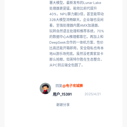
署大模型。最新发布的Lunar Lake
处理器更是猛，能效比前代提升
40%，NPU算力翻3倍，甚至能带动
32B大模型流畅聊天。企业端也没闲
着，至强处理器内置AMX加速器，
玩转自然语言处理和推荐系统，70%
的数据中心AI推理都靠它。再加上和
DeepSeek合作的一体机方案，性价
比高还能开箱即用，安全隐私也有本
地AI游乐场兜底。虽然没老黄家显卡
那么抢眼，但英特尔胜在生态整合，
从PC到云端全包圆了。
回复
@电子攻城狮
用户_15391
2025/4/21
谢谢分享