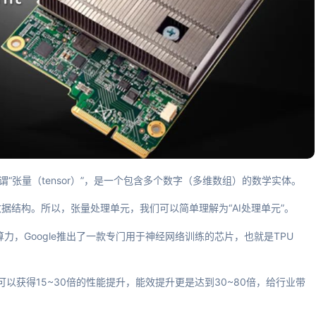
理单元。所谓“张量（tensor）”，是一个包含多个数字（多维数组）的数学实体。
据结构。所以，张量处理单元，我们可以简单理解为“AI处理单元”。
算力，Google推出了一款专门用于神经网络训练的芯片，也就是TPU
1可以获得15~30倍的性能提升，能效提升更是达到30~80倍，给行业带