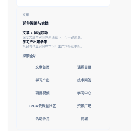
文章
延伸阅读与实操
文章 + 课程联动
深度文章常对应体系课章节，可一键选课。
学习产出可参考
笔记与作业案例在学习产出广场持续更新。
探索全站
文章首页
课程目录
学习产出
技术问答
项目视频
学习中心
FPGA云课堂社区
资源广场
活动沙龙
商城