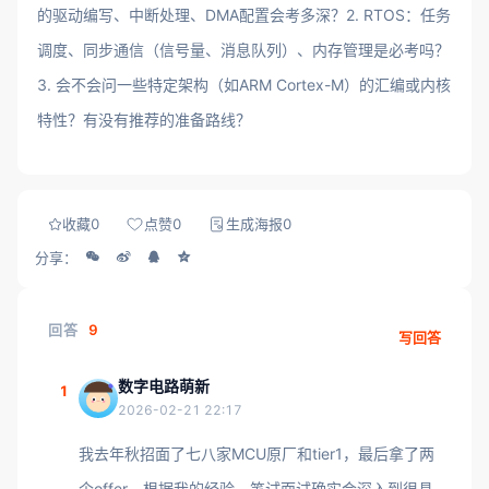
的驱动编写、中断处理、DMA配置会考多深？2. RTOS：任务
调度、同步通信（信号量、消息队列）、内存管理是必考吗？
3. 会不会问一些特定架构（如ARM Cortex-M）的汇编或内核
特性？有没有推荐的准备路线？
收藏
0
点赞
0
生成海报
0
分享：
回答
9
写回答
数字电路萌新
1
2026-02-21 22:17
我去年秋招面了七八家MCU原厂和tier1，最后拿了两
个offer。根据我的经验，笔试面试确实会深入到很具