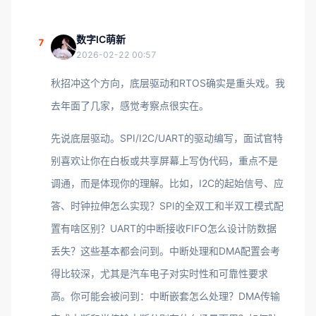
数字IC萌新
7
2026-02-22 00:57
秋招冲这个方向，底层驱动和RTOS确实是重头戏。我
去年面了几家，感觉考察点很实在。
先说底层驱动。SPI/I2C/UART的驱动编写，面试官特
别喜欢让你在白板或共享屏幕上写伪代码，重点不是
调通，而是体现你的理解。比如，I2C的起始信号、应
答、时钟拉伸怎么实现？SPI的全双工和半双工模式配
置有啥区别？UART的中断接收FIFO怎么设计防数据
丢失？这些基本都会问到。中断处理和DMA配置会考
得比较深，尤其是汽车电子对实时性和可靠性要求
高。你可能会被问到：中断嵌套怎么处理？DMA传输