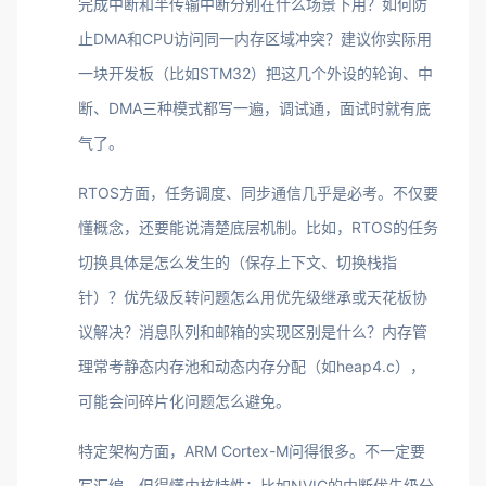
完成中断和半传输中断分别在什么场景下用？如何防
止DMA和CPU访问同一内存区域冲突？建议你实际用
一块开发板（比如STM32）把这几个外设的轮询、中
断、DMA三种模式都写一遍，调试通，面试时就有底
气了。
RTOS方面，任务调度、同步通信几乎是必考。不仅要
懂概念，还要能说清楚底层机制。比如，RTOS的任务
切换具体是怎么发生的（保存上下文、切换栈指
针）？优先级反转问题怎么用优先级继承或天花板协
议解决？消息队列和邮箱的实现区别是什么？内存管
理常考静态内存池和动态内存分配（如heap4.c），
可能会问碎片化问题怎么避免。
特定架构方面，ARM Cortex-M问得很多。不一定要
写汇编，但得懂内核特性：比如NVIC的中断优先级分