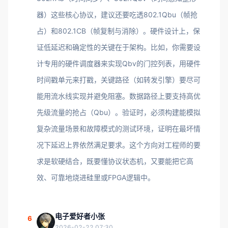
器）这些核心协议，建议还要吃透802.1Qbu（帧抢
占）和802.1CB（帧复制与消除）。硬件设计上，保
证低延迟和确定性的关键在于架构。比如，你需要设
计专用的硬件调度器来实现Qbv的门控列表，用硬件
时间戳单元来打戳，关键路径（如转发引擎）要尽可
能用流水线实现并避免阻塞。数据路径上要支持高优
先级流量的抢占（Qbu）。验证时，必须构建能模拟
复杂流量场景和故障模式的测试环境，证明在最坏情
况下延迟上界依然满足要求。这个方向对工程师的要
求是软硬结合，既要懂协议状态机，又要能把它高
效、可靠地烧进硅里或FPGA逻辑中。
电子爱好者小张
6
2026-02-22 07:30