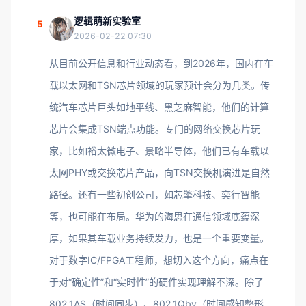
逻辑萌新实验室
5
2026-02-22 07:30
从目前公开信息和行业动态看，到2026年，国内在车
载以太网和TSN芯片领域的玩家预计会分为几类。传
统汽车芯片巨头如地平线、黑芝麻智能，他们的计算
芯片会集成TSN端点功能。专门的网络交换芯片玩
家，比如裕太微电子、景略半导体，他们已有车载以
太网PHY或交换芯片产品，向TSN交换机演进是自然
路径。还有一些初创公司，如芯擎科技、奕行智能
等，也可能在布局。华为的海思在通信领域底蕴深
厚，如果其车载业务持续发力，也是一个重要变量。
对于数字IC/FPGA工程师，想切入这个方向，痛点在
于对“确定性”和“实时性”的硬件实现理解不深。除了
802.1AS（时间同步）、802.1Qbv（时间感知整形