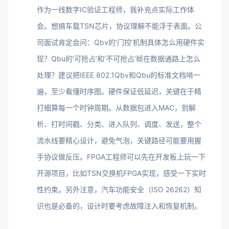
作为一线数字IC验证工程师，我补充点实际工作体
会。想搞车载TSN芯片，协议理解不能浮于表面。公
司面试肯定会问：Qbv的‘门控’机制具体怎么用硬件实
现？Qbu的‘可抢占’和‘不可抢占’帧在数据通路上怎么
处理？建议把IEEE 802.1Qbv和Qbu的标准文档啃一
遍，至少看懂时序图。硬件保证低延迟，关键在于精
打细算每一个时钟周期。从数据包进入MAC，到解
析、打时间戳、分类、进入队列、调度、发送，整个
流水线要精心设计，避免气泡，关键路径可能要用握
手协议做反压。FPGA工程师可以先在开发板上玩一下
开源项目，比如TSN交换机FPGA实现，感受一下实时
性约束。另外注意，汽车功能安全（ISO 26262）知
识也是必备的，设计时要考虑故障注入和恢复机制。