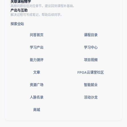
关联课程精学
高频问题往往对应章节，建议回到课程补基础。
产出与互助
解决过程可写成笔记，帮助后续同学。
探索全站
问答首页
课程目录
学习产出
学习中心
能力测评
项目视频
文章
FPGA云课堂社区
资源广场
智能就业
人脉名录
活动沙龙
商城