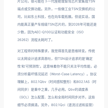
片公司，很可能在下一代座舱或智驾芯片里集成TSN
端点或交换功能。另外，一些做工业TSN交换机的公
司，比如东土科技，也在向车载拓展。但说实话，国
内能真正量产车规级TSN芯片的，到2026年可能还是
少数，因为AEC-Q100认证和功能安全（ISO
26262）流程太耗时了。
对工程师的特殊要求，我觉得首先是思维转变。传统
以太网设计追求高吞吐，但TSN设计追求的是‘确定
性’和‘可预测性’。这意味着你不能只关注平均性能，必
须分析最坏情况延迟（Worst-Case Latency）。协议
理解上，802.1Qbv（时间感知整形）和802.1AS（时
间同步）是重中之重，几乎必用。Qbv的调度表
（GCL）怎么配置、怎么和全局时间同步对齐，这些
细节必须搞清。另外，802.1Qci（逐流过滤和监管）