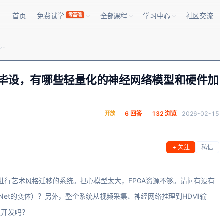
首页
免费试学
全部课程
学习中心
社区交流
零基础
想用FPGA做‘实时视频风格迁移’的毕设，有哪些轻量化的神经网络模型和硬件加速方案可以参考？
’的毕设，有哪些轻量化的神经网络模型和硬件加
开放
6 回答
132 浏览
2026-02-15
+ 关注
私信
并进行艺术风格迁移的系统。担心模型太大，FPGA资源不够。请问有没有
eNet的变体）？另外，整个系统从视频采集、神经网络推理到HDMI输
速开发吗？