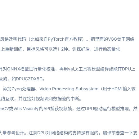
。
快速风格迁移代码（比如来自PyTorch官方教程）。把里面的VGG骨干网络
OCO数据集上重新训练，目标风格可以选1-2种。训练好后，进行动态量化
vai_q工具对ONNX模型进行量化校准，再用vai_c工具将模型编译成能在DPU上
的，如DPUCZDX8G。
。添加Zynq处理器、Video Processing Subsystem（用于HDMI输入输
XI总线互联，并连接好视频流和数据流的中断。
enCV或Vitis Vision库的API捕获视频帧，通过DPU驱动运行模型推理，然
，有大量参考设计。注意DPU对网络结构的支持是有限的，编译前要查一下支