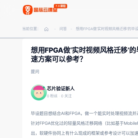
7.0课程
当前位置：
问答
-
-
想用FPGA做‘实时视频风格迁移
速方案可以参考？
提问
芯片验证新人
0 粉丝
·
0 关注
毕设题目想结合AI和FPGA，做一个能实时处理视频流
针对FPGA优化过的轻量风格迁移网络（比如基于Mobil
出，软硬件协同上有什么现成的框架或参考设计可以加