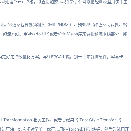
学习处理单元）IP核，能直接加速卷积计算。你可以把轻量模型用这个工
era”设计。它通常包含视频输入（MIPI/HDMI）、预处理（颜色空间转换、缩
水线。用Vivado HLS或者Vitis Vision库来做视频流水线部分，能
确定好定点数量化方案，再往FPGA上搬。别一上来就搞硬件，容易卡
。
N Transformation”相关工作，或者更经典的“Fast Style Transfer”的
部署都做过压缩，结构相对简单。你可以用PyTorch或TF训练好，然后尝试用开