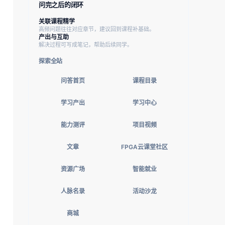
问完之后的闭环
关联课程精学
高频问题往往对应章节，建议回到课程补基础。
产出与互助
解决过程可写成笔记，帮助后续同学。
探索全站
问答首页
课程目录
学习产出
学习中心
能力测评
项目视频
文章
FPGA云课堂社区
资源广场
智能就业
人脉名录
活动沙龙
商城