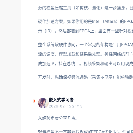
源的模型压缩工具（如剪枝、量化）进一步瘦身，目
硬件加速方案，如果你用的是Intel（Altera）的
示（IR），然后部署到FPGA上，里面有一些针对
整个系统软硬件协同，一个常见的架构是：用FPGA的软核
流的调度、模型加载和结果后处理。神经网络的前向推理
成加速IP，挂在总线上。视频采集和输出可以用现成的IP核，比如
开发时，先确保视频流通路（采集->显示）能单独
嵌入式学习者
3
2026-02-15 21:13
从经验角度分享几点。
轻量模型不一定非要找现成的“FPGA优化版”。你可以