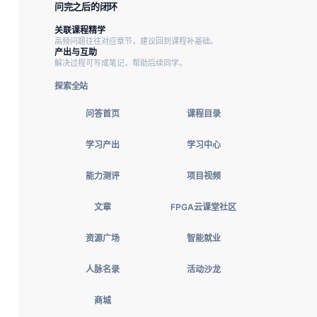
问完之后的闭环
关联课程精学
高频问题往往对应章节，建议回到课程补基础。
产出与互助
解决过程可写成笔记，帮助后续同学。
探索全站
问答首页
课程目录
学习产出
学习中心
能力测评
项目视频
文章
FPGA云课堂社区
资源广场
智能就业
人脉名录
活动沙龙
商城