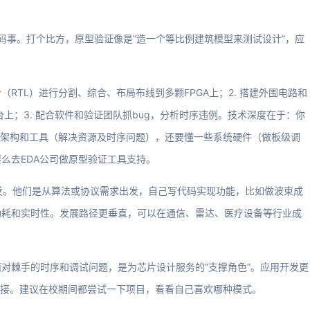
码事。打个比方，原型验证像是“造一个等比例建筑模型来测试设计”，应
（RTL）进行分割、综合、布局布线到多颗FPGA上；2. 搭建外围电路和
台上；3. 配合软件和验证团队抓bug，分析时序违例。技术深度在于：你
GA架构和工具（解决资源及时序问题），还要懂一些系统硬件（做板级调
么去EDA公司做原型验证工具支持。
开发。他们是从算法或协议需求出发，自己写代码实现功能，比如做波束成
功耗和实时性。发展路径更垂直，可以在通信、雷达、医疗设备等行业成
对棘手的时序和调试问题，是为芯片设计服务的“支撑角色”。应用开发更
感直接。建议在校期间都尝试一下项目，看看自己喜欢哪种模式。