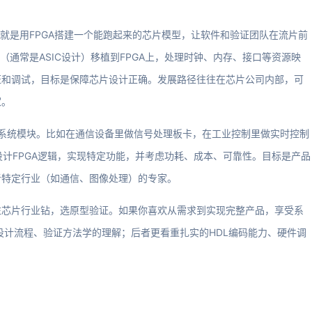
，就是用FPGA搭建一个能跑起来的芯片模型，让软件和验证团队在流片前
（通常是ASIC设计）移植到FPGA上，处理时钟、内存、接口等资源映
证和调试，目标是保障芯片设计正确。发展路径往往在芯片公司内部，可
家。
或系统模块。比如在通信设备里做信号处理板卡，在工业控制里做实时控制
DL）设计FPGA逻辑，实现特定功能，并考虑功耗、成本、可靠性。目标是产品
者特定行业（如通信、图像处理）的专家。
往芯片行业钻，选原型验证。如果你喜欢从需求到实现完整产品，享受系
设计流程、验证方法学的理解；后者更看重扎实的HDL编码能力、硬件调