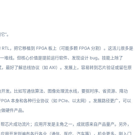
它”。
L，把它移植到 FPGA 板上（可能多颗 FPGA 分割）。这活儿很多是
，连一堆线。但核心价值是提前运行软件、发现设计 bug。技能上除了
写测试，最好了解总线协议（如 AXI）。发展上，容易转到芯片验证或留在原
主力开发。比如写通信算法、图像处理流水线，要抠时序、省资源、降功
FPGA 本身和各种行业协议（如 PCIe、以太网）。发展路径更广，可以
业做硬件产品。
自帮芯片成功流片；应用开发是主角之一，成就感来自产品量产。另外，
，应用开发则遍布各行各业（通信、医疗、汽车等），机会更多。刚入门