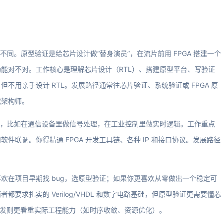
不同。原型验证是给芯片设计做“替身演员”，在流片前用 FPGA 搭建一个
能对不对。工作核心是理解芯片设计（RTL）、搭建原型平台、写验证
不用亲手设计 RTL。发展路径通常往芯片验证、系统验证或 FPGA 原
或架构师。
件来用，比如在通信设备里做信号处理，在工业控制里做实时逻辑。工作重点
联调。你得精通 FPGA 开发工具链、各种 IP 和接口协议。发展路径
欢在项目早期找 bug，选原型验证；如果你更喜欢从零做出一个稳定可
要求扎实的 Verilog/VHDL 和数字电路基础，但原型验证更需要懂芯
用开发则更看重实际工程能力（如时序收敛、资源优化）。