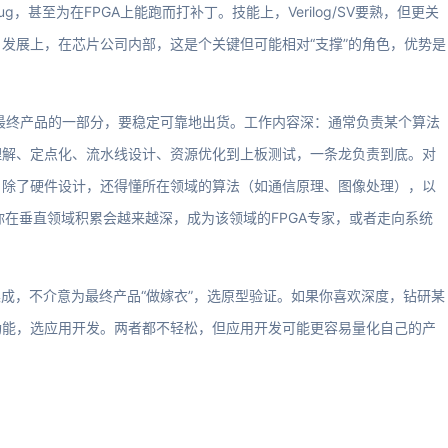
甚至为在FPGA上能跑而打补丁。技能上，Verilog/SV要熟，但更关
n）。发展上，在芯片公司内部，这是个关键但可能相对“支撑”的角色，优势是
是最终产品的一部分，要稳定可靠地出货。工作内容深：通常负责某个算法
理解、定点化、流水线设计、资源优化到上板测试，一条龙负责到底。对
，除了硬件设计，还得懂所在领域的算法（如通信原理、图像处理），以
上，你在垂直领域积累会越来越深，成为该领域的FPGA专家，或者走向系统
集成，不介意为最终产品“做嫁衣”，选原型验证。如果你喜欢深度，钻研某
功能，选应用开发。两者都不轻松，但应用开发可能更容易量化自己的产