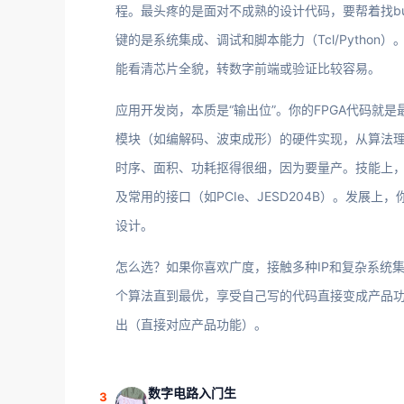
程。最头疼的是面对不成熟的设计代码，要帮着找bug，
键的是系统集成、调试和脚本能力（Tcl/Pytho
能看清芯片全貌，转数字前端或验证比较容易。
应用开发岗，本质是“输出位”。你的FPGA代码就
模块（如编解码、波束成形）的硬件实现，从算法
时序、面积、功耗抠得很细，因为要量产。技能上
及常用的接口（如PCIe、JESD204B）。发展
设计。
怎么选？如果你喜欢广度，接触多种IP和复杂系统
个算法直到最优，享受自己写的代码直接变成产品
出（直接对应产品功能）。
数字电路入门生
3