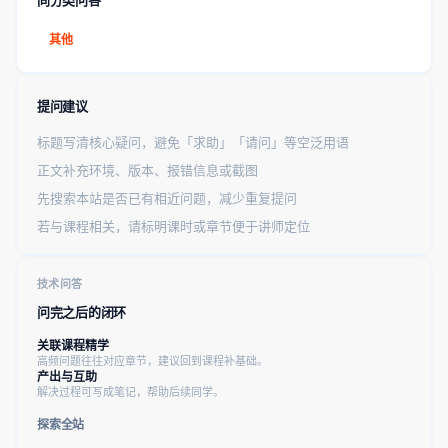
同分类问答
其他
提问建议
标题写清核心疑问，避免「求助」「请问」等空泛用语
正文补充环境、版本、报错信息或截图
先搜索本站是否已有相近问题，减少重复提问
若与课程相关，请标明课时或章节便于讲师定位
技术问答
问完之后的闭环
关联课程精学
高频问题往往对应章节，建议回到课程补基础。
产出与互助
解决过程可写成笔记，帮助后续同学。
探索全站