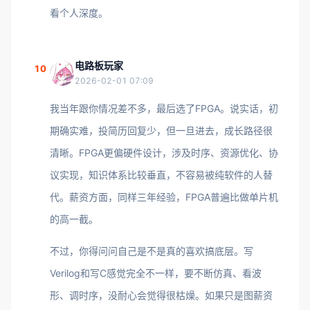
看个人深度。
电路板玩家
10
2026-02-01 07:09
我当年跟你情况差不多，最后选了FPGA。说实话，初
期确实难，投简历回复少，但一旦进去，成长路径很
清晰。FPGA更偏硬件设计，涉及时序、资源优化、协
议实现，知识体系比较垂直，不容易被纯软件的人替
代。薪资方面，同样三年经验，FPGA普遍比做单片机
的高一截。
不过，你得问问自己是不是真的喜欢搞底层。写
Verilog和写C感觉完全不一样，要不断仿真、看波
形、调时序，没耐心会觉得很枯燥。如果只是图薪资