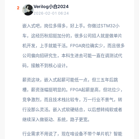
Verilog小白2024
2
2026-02-01 06:24
嵌入式吧，岗位多得多，好上手。你做过STM32小
车，这经历秋招挺加分的，很多公司招人就是做单片
机开发，上手就能干活。FPGA岗位确实少，而且很多
公司偏向招研究生，本科生进去可能一直在调测试代
码，接触不到核心设计。
薪资这块，嵌入式起薪可能低一点，但三五年后跳
槽，薪资涨幅挺明显的。FPGA起薪是高，但坑位少，
竞争激烈，而且技术栈比较专，万一行业不景气，转
行没那么灵活。嵌入式软硬结合，以后想转纯软或者
继续深入做驱动、系统，路子更宽。
行业需求不用说了，现在啥设备不带个单片机？智能