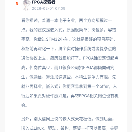
FPGA探索者
9
2026-02-01 07:09
看你描述，普通一本电子专业，两个方向都摸过一
点。我的建议是嵌入式。原因很简单：岗位多，容错
率高。你做过STM32小车，这就是很好的项目基础，
秋招前再深化一下，搞个实时操作系统或者复杂点的
通信协议上去，简历就很能打了。FPGA确实薪资起点
高，但岗位真少，而且很多公司招FPGA都倾向研究
生，做通信、算法加速这些，本科生竞争力有限。先
就业再择业，嵌入式让你更容易拿到第一个offer，入
行后如果真对硬件感兴趣，再转FPGA相关岗位也有机
会。
另外，别太信网上说的嵌入式天花板低。做到后面，
嵌入式Linux、驱动、架构，薪资一样可以很高，关键