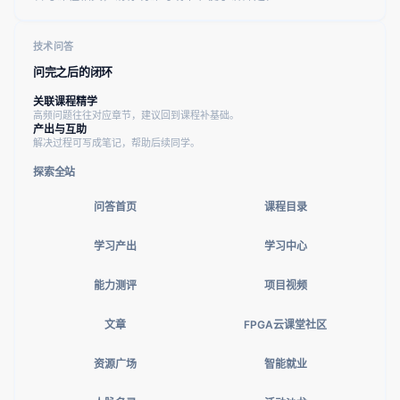
技术问答
问完之后的闭环
关联课程精学
高频问题往往对应章节，建议回到课程补基础。
产出与互助
解决过程可写成笔记，帮助后续同学。
探索全站
问答首页
课程目录
学习产出
学习中心
能力测评
项目视频
文章
FPGA云课堂社区
资源广场
智能就业