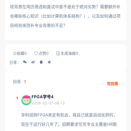
班背景在简历筛选和面试中是不是处于绝对劣势？需要额外补
充哪些核心知识（比如计算机体系结构？），以及如何通过项
目经验来弥补专业背景的不足？
收藏
0
点赞
0
生成海报
0
分享：
回答
1
写回答
FPGA学号4
1
2026-02-01 06:12
非科班转FPGA肯定有机会，我自己就是自动化转的，
现在干这行好几年了。招聘要求写死专业主要是HR图