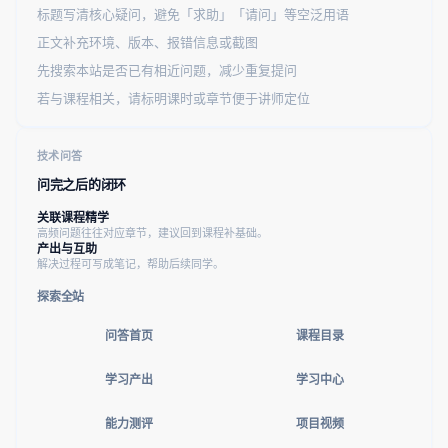
标题写清核心疑问，避免「求助」「请问」等空泛用语
正文补充环境、版本、报错信息或截图
先搜索本站是否已有相近问题，减少重复提问
若与课程相关，请标明课时或章节便于讲师定位
技术问答
问完之后的闭环
关联课程精学
高频问题往往对应章节，建议回到课程补基础。
产出与互助
解决过程可写成笔记，帮助后续同学。
探索全站
问答首页
课程目录
学习产出
学习中心
能力测评
项目视频