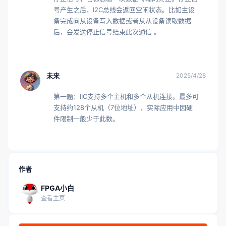
致通信错误。只有当从设备的设计和性能能够匹配
号产生之后，I2C总线会返回空闲状态。比如主设
主控制器设定的传输速率时，才能实现高速稳定的
备完成向从设备写入数据或者从从设备读取数据
通信。

后，会发送停止信号结束此次通信 。
- 总线负载：总线负载情况对数据传输速率有着直
接的影响。IIC总线上连接的设备数量和设备的电容
量共同构成了总线负载。当总线上连接的设备较
多，或者设备的电容量较大时，总线的负载就会增
未来
2025/4/28
加。较大的负载会使信号的上升沿和下降沿时间变
长，信号的稳定性也会受到影响，从而限制了数据
第一题：IIC支持多个主机和多个从机连接。最多可
传输速率。例如，若总线上连接了过多具有较大输
支持约128个从机（7位地址），实际应用中因硬
入电容的设备，那么信号在传输过程中就会出现延
件限制一般少于此数。
迟、变形等问题，为保证数据传输的准确性，就必
须降低传输速率。一般来说，IIC总线规定总线上设
备的电容量不能超过400pF，以确保在一定负载范
围内能够维持较高的数据传输速率。
作者
FPGA小白
查看主页