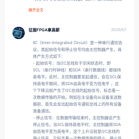
- 快速模式增强（Fm+）：Fm+器件可以以高达
（最高3.4Mbit/s ）、超快速模式（最高5Mbit/s 
1Mbit/s的比特率传输信息，仍然完全向下兼容快
展开全文
）等，不同模式适用于不同的应用场景和设备需
速或标准模式器件，以便在混合速度总线系统中进
求。

行双向通信。其驱动器足够强大，能够在与标准模
- 主控制器能力：主控制器在IIC通信中起着主导作
征服FPGA拿高薪
2025/5/1
式器件相同的400pF负载下满足快速模式增强时序
用，其自身性能对数据传输速率影响重大。主控制
规格，还允许标准模式器件的1μs上升时间，总线
器的时钟发生器性能是关键因素之一，若发生器能
IIC（Inter-Integrated Circuit）是一种串行通信协
速度可与负载电容进行权衡，以将最大负载电容提
产生稳定且高频的时钟信号，就能支持更高的数据
议，其起始信号和停止信号均由主控制器产生，具
高约10倍 。
传输速率。例如一些高性能的微处理器作为主控制
体产生方式如下：

器时，其内部时钟电路设计精良，可输出满足快速
- 起始信号：当I2C总线处于空闲状态时，即
模式甚至高速模式要求的时钟信号，从而实现高速
SCL（串行时钟线）和SDA（串行数据线）都保持
数据传输。然而，若主控制器性能有限，如一些低
高电平。此时，主控制器要发起通信，会在SCL保
成本、低功耗的控制器，其产生的时钟信号频率较
持高电平期间，将SDA由高电平变为低电平 ，这
低，就只能支持较低的数据传输速率。

个下降沿就产生了I2C总线的起始信号，标志着一
- 从设备支持：从设备对数据传输速率的支持能力
次数据传输的开始。例如在主设备向从设备发送数
同样不可忽视。即使主控制器具备高速传输能力，
据前，首先会发出起始信号通知总线上的所有设备
但如果从设备无法响应高速信号，那么实际数据传
准备通信。

输速率也只能降低到从设备可接受的水平。例如某
- 停止信号：在数据传输结束时，主控制器会产生
些老旧或简单的从设备，其内部电路设计仅能适应
停止信号。当SCL保持高电平时，主控制器将SDA
标准模式的速率，当主控制器试图以快速模式与之
由低电平变为高电平，这个上升沿就是I2C总线的
通信时，从设备可能无法正确接收或处理数据，导
停止信号，它标志着一次数据传输的终止。停止信