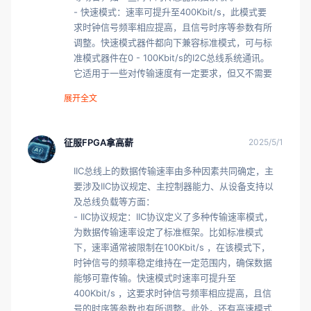
- 快速模式：速率可提升至400Kbit/s，此模式要
求时钟信号频率相应提高，且信号时序等参数有所
调整。快速模式器件都向下兼容标准模式，可与标
准模式器件在0 - 100Kbit/s的I2C总线系统通讯。
它适用于一些对传输速度有一定要求，但又不需要
极高速度的设备通信场景，像部分中等性能的
展开全文
EEPROM读写操作 。

- 高速模式：最高速率可达3.4Mbit/s ，高速模式
器件保持完全向下兼容快速模式或标准模式器件，
征服FPGA拿高薪
2025/5/1
可在速度混合的总线系统中双向通讯。在多主机系
统的高速模式中，不执行仲裁和时钟同步以加速位
IIC总线上的数据传输速率由多种因素共同确定，主
处理能力，主机器件产生高低比为1:2的串行时钟
要涉及IIC协议规定、主控制器能力、从设备支持以
信号。常用于对数据传输速度要求较高的场景，如
及总线负载等方面：

高速存储设备的数据读写 。

- IIC协议规定：IIC协议定义了多种传输速率模式，
- 超快速模式：速率最高可达5Mbit/s，该模式的
为数据传输速率设定了标准框架。比如标准模式
设备提供推挽式驱动器，消除了上拉电阻，从而允
下，速率通常被限制在100Kbit/s ，在该模式下，
许更高的传输速率。但超快速模式设备与双向I2C
时钟信号的频率稳定维持在一定范围内，确保数据
总线设备不兼容，使用场景相对受限，主要应用于
能够可靠传输。快速模式时速率可提升至
对速率要求极高且对兼容性要求较低的特定领域 
400Kbit/s ，这要求时钟信号频率相应提高，且信
。 

号的时序等参数也有所调整。此外，还有高速模式