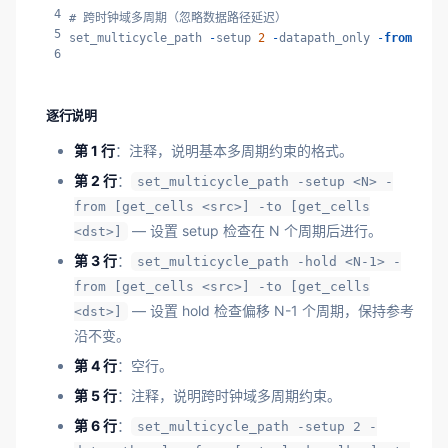
4
# 跨时钟域多周期（忽略数据路径延迟）

5
set_multicycle_path 
-
setup 
2
-
datapath_only 
-
from
 [get
6
逐行说明
第 1 行
：注释，说明基本多周期约束的格式。
第 2 行
：
set_multicycle_path -setup <N> -
from [get_cells <src>] -to [get_cells
— 设置 setup 检查在 N 个周期后进行。
<dst>]
第 3 行
：
set_multicycle_path -hold <N-1> -
from [get_cells <src>] -to [get_cells
— 设置 hold 检查偏移 N-1 个周期，保持参考
<dst>]
沿不变。
第 4 行
：空行。
第 5 行
：注释，说明跨时钟域多周期约束。
第 6 行
：
set_multicycle_path -setup 2 -