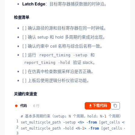
Latch Edge
：目标寄存器捕获数据的时钟沿。
检查清单
[ ] 确认路径的源和目标寄存器在同一时钟域。
[ ] 确认 setup 和 hold 多周期约束成对出现。
[ ] 确认约束中 cell 名称与综合后名称一致。
[ ] 运行
和
report_timing -setup
验证 slack。
report_timing -hold
[ ] 在仿真中检查数据采样沿是否正确。
[ ] 上板后使用逻辑分析仪验证功能。
关键约束速查
下载代码
代码
6 行
# 基本多周期约束（setup
:
 N 个周期，hold
:
 N
-
1
 个周期）

1
set_multicycle_path 
-
setup 
<
N
>
-
from
 [get_cells 
<
src
>
]
2
set_multicycle_path 
-
hold 
<
N
-
1
>
-
from
 [get_cells 
<
src
>
3