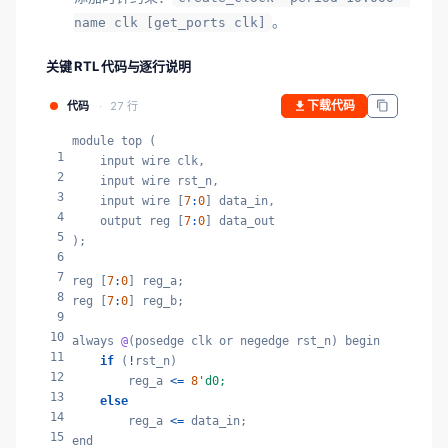
。
name clk [get_ports clk]
关键 RTL 代码与逐行说明
下载代码
代码
27 行
module top (

1
    input wire clk,

2
    input wire rst_n,

3
    input wire [
7
:
0
] data_in,

4
    output reg [
7
:
0
] data_out

5
);

6
7
reg [
7
:
0
] reg_a;

8
reg [
7
:
0
] reg_b;

9
10
always 
@
(posedge clk or negedge rst_n) begin

11
if
 (
!
rst_n)

12
        reg_a 
<=
8
'd0;
13
else
14
        reg_a 
<=
 data_in;

15
end
