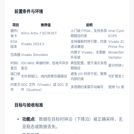
前置条件与环境
项目
推荐值
说明
替代
器件/
入门级 FPGA，支持多周
Intel Cyclone IV 
Xilinx Artix-7 XC7A35T
板卡
期路径约束
ECP5
EDA
支持最新时序引擎，约束
Vivado 2023.2 /
Vivado 2024.2
版本
语法兼容
Prime Pro 24.3
内置于 Vivado，无需额
ModelSim / Que
仿真器
Vivado Simulator
外安装
Verilator
时钟/
100 MHz 单端时钟，低电平异步
典型配置，便于演示多周
差分时钟 / 同步
复位
复位
期路径
接口依
避免 I/O 时序干扰，聚焦
无外部接口，纯内部寄存器路径
可扩展至 DDR 接
赖
内部约束
约束文
XDC 文件（Vivado）或 SDC 文
多周期约束需手动编写
使用 Tcl 脚本自
件
件（Quartus）
目标与验收标准
功能点
：数据在目标时钟沿（下降沿）被正确采样，无
亚稳态或数据丢失。