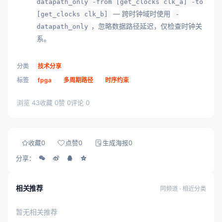
datapath_only -from [get_clocks clk_a] -to
— 跨时钟域时使用
[get_clocks clk_b]
-
，忽略数据路径延迟，仅检查时钟关
datapath_only
系。
分类
技术分享
标签
fpga
多周期路径
时序约束
浏览 43
收藏 0
赞 0
评论 0
收藏
0
点赞
0
生成海报
0
分享：
相关推荐
同频道 · 相近分类
暂无相关推荐