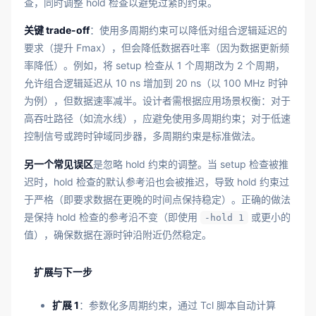
查，同时调整 hold 检查以避免过紧的约束。
关键 trade-off
：使用多周期约束可以降低对组合逻辑延迟的
要求（提升 Fmax），但会降低数据吞吐率（因为数据更新频
率降低）。例如，将 setup 检查从 1 个周期改为 2 个周期，
允许组合逻辑延迟从 10 ns 增加到 20 ns（以 100 MHz 时钟
为例），但数据速率减半。设计者需根据应用场景权衡：对于
高吞吐路径（如流水线），应避免使用多周期约束；对于低速
控制信号或跨时钟域同步器，多周期约束是标准做法。
另一个常见误区
是忽略 hold 约束的调整。当 setup 检查被推
迟时，hold 检查的默认参考沿也会被推迟，导致 hold 约束过
于严格（即要求数据在更晚的时间点保持稳定）。正确的做法
是保持 hold 检查的参考沿不变（即使用
或更小的
-hold 1
值），确保数据在源时钟沿附近仍然稳定。
扩展与下一步
扩展 1
：参数化多周期约束，通过 Tcl 脚本自动计算