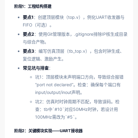
阶段1：工程结构搭建
要点1
：创建顶层模块（top.v），例化UART收发器与
FIFO（可选）。
要点2
：使用Git管理版本，.gitignore排除IP核生成目录
与综合产物。
要点3
：编写仿真顶层（tb_top.v），包含时钟生成、
复位逻辑、激励产生。
常见坑与排查
：
坑1：顶层模块未声明端口方向，导致综合报错
“port not declared”。检查：确保每个端口有
input/output/inout声明。
坑2：仿真时时钟周期不匹配，导致误码。检
查：tb中`#10`对应50MHz时钟，若设计用
100MHz需改为`#5`。
阶段2：关键模块实现——UART接收器