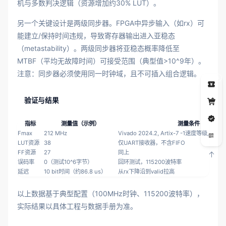
机与多数判决逻辑（资源增加约30% LUT）。
另一个关键设计是两级同步器。FPGA中异步输入（如rx）可
能建立/保持时间违规，导致寄存器输出进入亚稳态
（metastability）。两级同步器将亚稳态概率降低至
MTBF（平均无故障时间）可接受范围（典型值>10^9年）。
注意：同步器必须使用同一时钟域，且不可插入组合逻辑。
5
验证与结果
指标
测量值（示例）
测量条件
Fmax
212 MHz
Vivado 2024.2, Artix-7 -1速度等级, 无
LUT资源
38
仅UART接收器，不含FIFO
FF资源
27
同上
误码率
0（测试10^6字节）
回环测试，115200波特率
延迟
10 bit时间（约86.8 us）
从rx下降沿到valid拉高
以上数据基于典型配置（100MHz时钟、115200波特率），
实际结果以具体工程与数据手册为准。