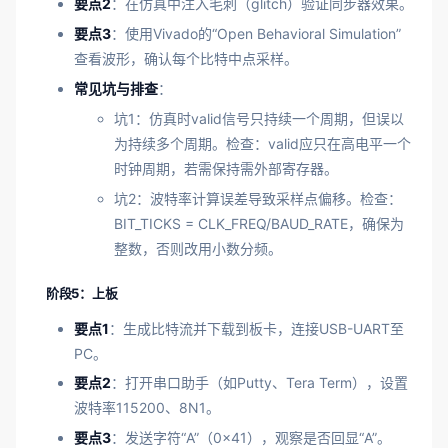
要点2
：在仿真中注入毛刺（glitch）验证同步器效果。
要点3
：使用Vivado的“Open Behavioral Simulation”
查看波形，确认每个比特中点采样。
常见坑与排查
：
坑1：仿真时valid信号只持续一个周期，但误以
为持续多个周期。检查：valid应只在高电平一个
时钟周期，若需保持需外部寄存器。
坑2：波特率计算误差导致采样点偏移。检查：
BIT_TICKS = CLK_FREQ/BAUD_RATE，确保为
整数，否则改用小数分频。
阶段5：上板
要点1
：生成比特流并下载到板卡，连接USB-UART至
PC。
要点2
：打开串口助手（如Putty、Tera Term），设置
波特率115200、8N1。
要点3
：发送字符“A”（0x41），观察是否回显“A”。