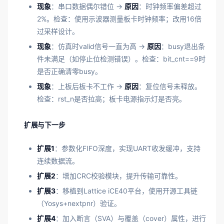
现象
：串口数据偶尔错位 →
原因
：时钟频率偏差超过
2%。检查：使用示波器测量板卡时钟频率；改用16倍
过采样设计。
现象
：仿真时valid信号一直为高 →
原因
：busy退出条
件未满足（如停止位检测错误）。检查：bit_cnt==9时
是否正确清零busy。
现象
：上板后板卡不工作 →
原因
：复位信号未释放。
检查：rst_n是否拉高；板卡电源指示灯是否亮。
扩展与下一步
扩展1
：参数化FIFO深度，实现UART收发缓冲，支持
连续数据流。
扩展2
：增加CRC校验模块，提升传输可靠性。
扩展3
：移植到Lattice iCE40平台，使用开源工具链
（Yosys+nextpnr）验证。
扩展4
：加入断言（SVA）与覆盖（cover）属性，进行