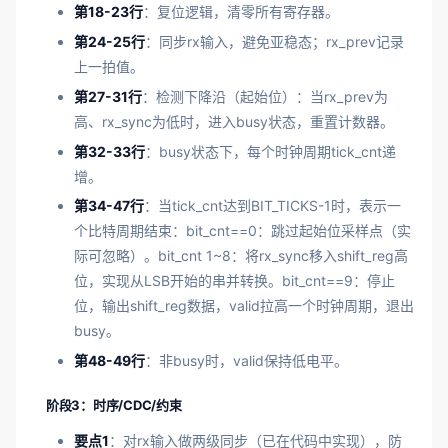
第18-23行
：复位逻辑，清零所有寄存器。
第24-25行
：同步rx输入，避免亚稳态；rx_prev记录
上一拍值。
第27-31行
：检测下降沿（起始位）：当rx_prev为
高、rx_sync为低时，进入busy状态，重置计数器。
第32-33行
：busy状态下，每个时钟周期tick_cnt递
增。
第34-47行
：当tick_cnt达到BIT_TICKS-1时，表示一
个比特周期结束：bit_cnt==0：跳过起始位采样点（实
际可忽略）。bit_cnt 1~8：将rx_sync移入shift_reg高
位，实现从LSB开始的串并转换。bit_cnt==9：停止
位，输出shift_reg数据，valid拉高一个时钟周期，退出
busy。
第48-49行
：非busy时，valid保持低电平。
阶段3：时序/CDC/约束
要点1
：对rx输入做两级同步（已在代码中实现），防