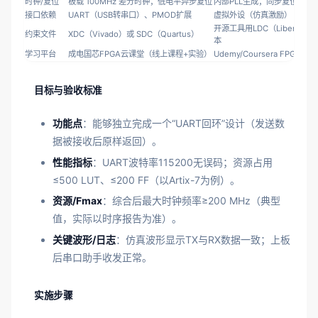
时钟/复位
板载 100MHz 差分时钟；低电平异步复位
内部PLL生成；同步复位（需
接口依赖
UART（USB转串口）、PMOD扩展
虚拟外设（仿真激励）
开源工具用LDC（Libero）
约束文件
XDC（Vivado）或 SDC（Quartus）
本
学习平台
成电国芯FPGA云课堂（线上课程+实验）
Udemy/Coursera FPGA专
目标与验收标准
功能点
：能够独立完成一个“UART回环”设计（发送数
据被接收后原样返回）。
性能指标
：UART波特率115200无误码；资源占用
≤500 LUT、≤200 FF（以Artix-7为例）。
资源/Fmax
：综合后最大时钟频率≥200 MHz（典型
值，实际以时序报告为准）。
关键波形/日志
：仿真波形显示TX与RX数据一致；上板
后串口助手收发正常。
实施步骤