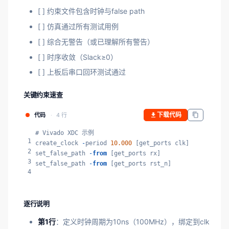
[ ] 约束文件包含时钟与false path
[ ] 仿真通过所有测试用例
[ ] 综合无警告（或已理解所有警告）
[ ] 时序收敛（Slack≥0）
[ ] 上板后串口回环测试通过
关键约束速查
下载代码
代码
4 行
# Vivado XDC 示例

1
create_clock 
-
period 
10.000
 [get_ports clk]

2
set_false_path 
-
from
 [get_ports rx]

3
set_false_path 
-
from
 [get_ports rst_n]
4
逐行说明
第1行
：定义时钟周期为10ns（100MHz），绑定到clk