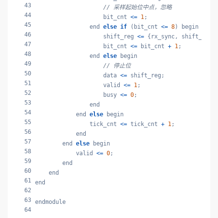
43
// 采样起始位中点，忽略
44
                    bit_cnt 
<=
1
;

45
                end 
else
if
 (bit_cnt 
<=
8
) begin

46
                    shift_reg 
<=
 {rx_sync, shift_reg[
47
                    bit_cnt 
<=
 bit_cnt 
+
1
;

48
                end 
else
 begin

49
// 停止位
50
                    data 
<=
 shift_reg;

51
                    valid 
<=
1
;

52
                    busy 
<=
0
;

53
                end

54
            end 
else
 begin

55
                tick_cnt 
<=
 tick_cnt 
+
1
;

56
            end

57
        end 
else
 begin

58
            valid 
<=
0
;

59
        end

60
    end

61
end

62
63
endmodule
64