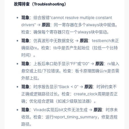
故障排查（Troubleshooting）
现象
：综合报错“cannot resolve multiple constant
drivers” →
原因
：同一寄存器在多个always块中赋值。
检查：确保每个寄存器只在一个always块中驱动。
现象
：仿真波形中无数据变化 →
原因
：testbench未正
确驱动rx。检查：tb中是否产生起始位（拉低一个比特
时间）。
现象
：上板后串口助手显示“FF”或“00” →
原因
：rx输入
悬空或上拉/下拉错误。检查：板卡原理图确认rx是否需
外部上拉。
现象
：时序报告显示“Slack < 0” →
原因
：时钟约束不
正确或逻辑路径过长。检查：create_clock周期是否正
确；优化组合逻辑（如减少级联加法器）。
现象
：Vivado实现后bit文件无法生成 →
原因
：时序未
收敛。检查：运行report_timing_summary，修复违规
路径。