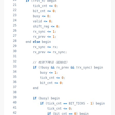
if
 (
!
rst_n) begin

21
        tick_cnt 
<=
0
;

22
        bit_cnt 
<=
0
;

23
        busy 
<=
0
;

24
        valid 
<=
0
;

25
        shift_reg 
<=
0
;

26
        rx_sync 
<=
1
;

27
        rx_prev 
<=
1
;

28
    end 
else
 begin

29
        rx_sync 
<=
 rx;

30
        rx_prev 
<=
 rx_sync;

31
32
// 检测下降沿（起始位）
33
if
 (
!
busy 
&&
 rx_prev 
&&
!
rx_sync) begin

34
            busy 
<=
1
;

35
            tick_cnt 
<=
0
;

36
            bit_cnt 
<=
0
;

37
        end

38
39
if
 (busy) begin

40
if
 (tick_cnt 
==
 BIT_TICKS 
-
1
) begin

41
                tick_cnt 
<=
0
;

42
if
 (bit_cnt 
==
0
) begin
