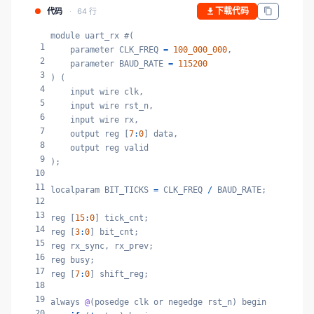
下载代码
代码
64 行
module uart_rx #(

1
    parameter CLK_FREQ 
=
100_000_000
,

2
    parameter BAUD_RATE 
=
115200
3
) (

4
    input wire clk,

5
    input wire rst_n,

6
    input wire rx,

7
    output reg [
7
:
0
] data,

8
    output reg valid

9
);

10
11
localparam BIT_TICKS 
=
 CLK_FREQ 
/
 BAUD_RATE;

12
13
reg [
15
:
0
] tick_cnt;

14
reg [
3
:
0
] bit_cnt;

15
reg rx_sync, rx_prev;

16
reg busy;

17
reg [
7
:
0
] shift_reg;

18
19
always 
@
(posedge clk or negedge rst_n) begin

20