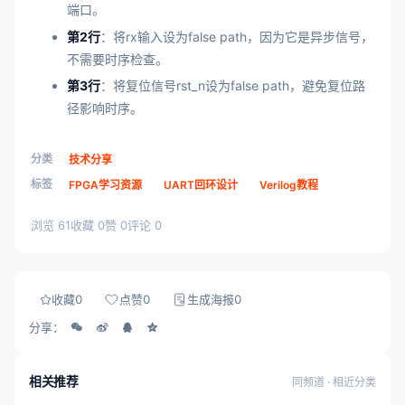
端口。
第2行
：将rx输入设为false path，因为它是异步信号，
不需要时序检查。
第3行
：将复位信号rst_n设为false path，避免复位路
径影响时序。
分类
技术分享
标签
FPGA学习资源
UART回环设计
Verilog教程
浏览 61
收藏 0
赞 0
评论 0
收藏
0
点赞
0
生成海报
0
分享：
相关推荐
同频道 · 相近分类