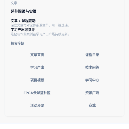
文章
延伸阅读与实操
文章 + 课程联动
深度文章常对应体系课章节，可一键选课。
学习产出可参考
笔记与作业案例在学习产出广场持续更新。
探索全站
文章首页
课程目录
学习产出
技术问答
项目视频
学习中心
FPGA云课堂社区
资源广场
活动沙龙
商城