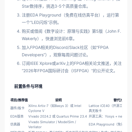
Star数排序，挑选3-5个高质量仓库。
注册EDA Playground（免费在线仿真平台），运行第
一个“LED闪烁”示例。
购买或借阅《数字设计：原理与实践》第5版（John F.
Wakerly），快速浏览前6章。
加入FPGA相关的Discord/Slack社区（如“FPGA
Developers”），观察每周问题讨论。
订阅IEEE Xplore或arXiv上的FPGA相关论文推送，关注
“2026年FPGA国际研讨会（ISFPGA）”的公开论文。
前置条件与环境
项目/推荐值
说明
替代方案
Xilinx Artix-7（如Basys 3）或 Intel
Lattice iCE40（开源工具
器件/板卡
Cyclone V
真无板卡
EDA版本
Vivado 2024.2 或 Quartus Prime 23.4
开源工具：Yosys + nextpnr + 
Vivado Simulator / ModelSim /
仿真器
EDA Playground（免安装）
Verilator