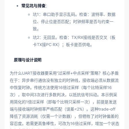
常见坑与排查
：
坑1：串口助手显示乱码。检查：波特率、数据
位、停止位是否匹配；时钟频率是否与约束一
致。
坑2：无回显。检查：TX/RX接线是否交叉（板
卡TX接PC RX）；板卡是否供电。
原理与设计说明
为什么UART接收器要采用“过采样+中点采样”策略？核心矛盾
在于：异步串行通信没有独立的时钟线，接收端必须从数据流
中恢复时钟。传统方法使用16倍过采样（每个比特采样16
次），取中间3次进行多数判决，以抵抗信号抖动。本示例采
用简化的1倍过采样（即每个比特只采样一次），前提是发送
端与接收端时钟频率严格匹配（误差<2%）。这种trade-off
降低了资源消耗（仅需一个计数器），但牺牲了对时钟偏差的
容忍度。若需更高鲁棒性，可改为16倍过采样，增加一个状态