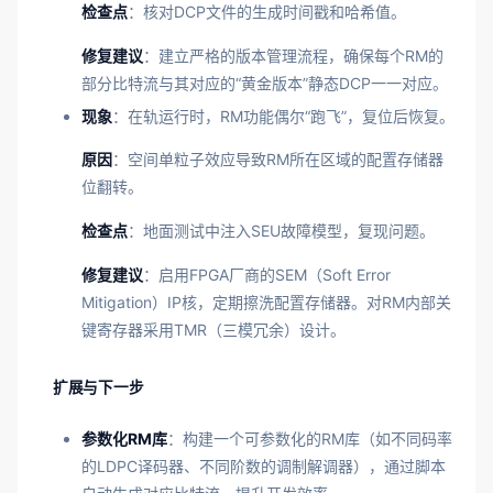
检查点
：核对DCP文件的生成时间戳和哈希值。
修复建议
：建立严格的版本管理流程，确保每个RM的
部分比特流与其对应的“黄金版本”静态DCP一一对应。
现象
：在轨运行时，RM功能偶尔“跑飞”，复位后恢复。
原因
：空间单粒子效应导致RM所在区域的配置存储器
位翻转。
检查点
：地面测试中注入SEU故障模型，复现问题。
修复建议
：启用FPGA厂商的SEM（Soft Error
Mitigation）IP核，定期擦洗配置存储器。对RM内部关
键寄存器采用TMR（三模冗余）设计。
扩展与下一步
参数化RM库
：构建一个可参数化的RM库（如不同码率
的LDPC译码器、不同阶数的调制解调器），通过脚本