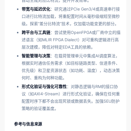
自动生成对应比特流，提升开发效率。
带宽与延迟优化
：研究通过PCIe Gen3/4或高速串行接
口进行比特流加载，将重配置时间从毫秒级缩短至微秒
级。探索“差分比特流”技术，仅加载功能变更的部分。
跨平台与工具链
：尝试使用OpenFPGA或厂商中立的描
述语言（如MLIR FPGA Dialect）对可重构逻辑进行高
层次建模，降低对特定EDA工具的依赖。
智能管理与决策
：在载荷管理单元中集成AI调度算法，
根据实时通信任务需求（如目标链路类型、信道条件、
优先级）和卫星资源状态（如功耗、温度），动态决策
何时、重构为何种功能。
形式化验证与强化可靠性
：对静态逻辑与RM的接口协
议（如AXI4-Stream）进行形式化验证，确保在任何重
配置时序下都不会出现死锁或数据丢失。加强SEU防护
策略的验证覆盖度。
参考与信息来源