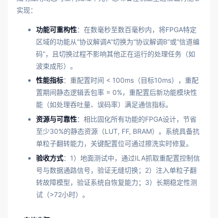
实现：
功能可重构性
：在数毫秒至数百毫秒内，将FPGA特定
区域的功能从“协议解调A”切换为“协议解调B”或“信道编
码”，且切换过程不影响其他正在运行的处理任务（如
波束成形）。
性能指标
：重配置时间 < 100ms（目标10ms），重配
置期间静态逻辑丢包率 = 0%，重配置后新功能模块性
能（如处理吞吐量、误码率）满足通信指标。
资源与可靠性
：相比固化所有功能的FPGA设计，节省
至少30%的静态资源（LUT, FF, BRAM）。系统具备抗
单粒子翻转能力，关键配置位可通过擦洗实时修复。
验收方式
：1）地面测试中，通过ILA抓取重配置控制信
号与数据通路信号，验证无缝切换；2）注入单粒子翻
转故障模型，验证系统自恢复能力；3）长期稳定性测
试（>72小时）。