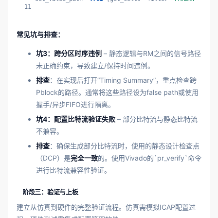
11
常见坑与排查：
坑3：跨分区时序违例
– 静态逻辑与RM之间的信号路径
未正确约束，导致建立/保持时间违例。
排查
：在实现后打开“Timing Summary”，重点检查跨
Pblock的路径。通常将这些路径设为false path或使用
握手/异步FIFO进行隔离。
坑4：配置比特流验证失败
– 部分比特流与静态比特流
不兼容。
排查
：确保生成部分比特流时，使用的静态设计检查点
（DCP）是
完全一致
的。使用Vivado的`pr_verify`命令
进行比特流兼容性验证。
阶段三：验证与上板
建立从仿真到硬件的完整验证流程。仿真需模拟ICAP配置过