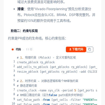
域过大浪费资源且可能影响时序。
排查
：使用“Vivado Floorplanning”预先分析资源分
布。Pblock应包含SLICE、BRAM、DSP等完整列，并
预留约10%的额外空间用于工具布线。
阶段二：约束与实现
约束是PR成功的生命线。核心约束包括：
下载代码
代码
11 行
# 
1.
 物理约束 (Pblock) 
-
 定义可重构区域

1
create_pblock rp_pblock

2
add_cells_to_pblock [get_pblocks rp_pblock] [get_cells
3
resize_pblock [get_pblocks rp_pblock] 
-
add {SLICE_X50
4
5
# 
2.
 时序约束 
-
 对静态逻辑和每个RM单独约束

6
# 静态逻辑约束

7
create_clock 
-
name sys_clk 
-
period 
5
 [get_ports sys_cl
8
# RM接口路径约束（设为
false
 path或异步时钟组）

9
set_false_path 
-
from
 [get_cells 
-
filter 
"PARENT==top_
10
set_false_path 
-
from
 [get_cells 
-
filter 
"PARENT==u_re