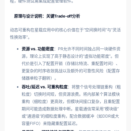
程，硬件测试需集成配置管理软件。
原理与设计说明：关键Trade-off分析
动态可重构在星载应用中的核心价值在于“空间换时间”与“灵活
性换效率”。
资源 vs. 功能密度
：PR允许不同时间独占同一块硬件资
源，理论上实现了高于静态设计的“虚拟功能密度”。但
代价是引入了配置开销（存储比特流、重配置时间）、
更复杂的时序收敛挑战以及额外的可靠性风险（配置存
储器单粒子翻转）。
吞吐/延迟 vs. 可重构粒度
：将整个信号处理链重构（粗
粒度）切换时间短，但资源浪费。将内部某个算法模块
重构（细粒度）更高效，但模块间接口复杂，且重配置
期间可能造成数据处理中断。星载通信常采用“模块级”
或“通道级”的细粒度重构，配合数据缓冲（如DDR或大
容量FIFO）来隐藏重配置延迟。