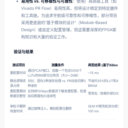
易用性 vs. 可移植性与可靠性
：使用厂商高级工具（如
Vivado PR Flow）易用性高，但将设计绑定到特定器件
和工具链。为追求宇航级可靠性和可移植性，部分项目
采用更底层的“基于模块的设计”（Module-Based
Design）或自定义配置管理，但这需要深厚的FPGA架
构知识和大量的验证工作。
验证与结果
测试项目
测量条件
典型结果 (基于Xilinx KU06
通过PCAP接口，加载一个包含5000个
重配置时间
~15 ms
LUTs的RM部分比特流（大小~2MB）
静态逻辑资
对比：固化3种波形处理 vs. PR动态切换3
节省约35%的LUT和40%的
源占用
种波形
BRAM
重配置期间
在持续10Gbps数据流下触发重配置，检查
零丢包（依赖外部DDR缓冲
数据完整性
前后数据包ID连续性
单粒子翻转
SEM IP擦洗检测与修复周期 
通过故障注入，模拟配置位翻转
恢复时间
100 ms