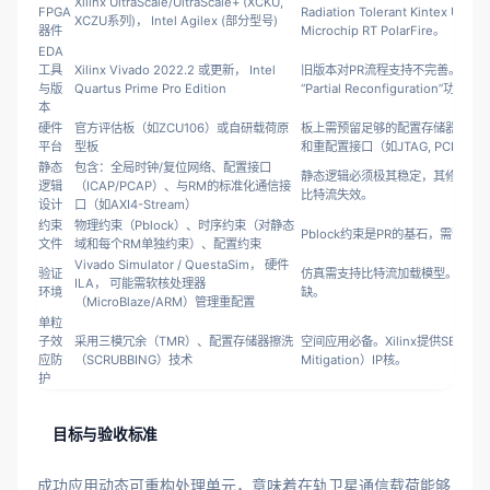
Xilinx UltraScale/UltraScale+ (XCKU,
FPGA
Radiation Tolerant Kintex Ultra
XCZU系列)， Intel Agilex (部分型号)
器件
Microchip RT PolarFire。
EDA
工具
Xilinx Vivado 2022.2 或更新， Intel
旧版本对PR流程支持不完善。Viva
与版
Quartus Prime Pro Edition
“Partial Reconfiguration”功能。
本
硬件
官方评估板（如ZCU106）或自研载荷原
板上需预留足够的配置存储器（如QSPI
平台
型板
和重配置接口（如JTAG, PCIe）。
静态
包含：全局时钟/复位网络、配置接口
静态逻辑必须极其稳定，其修改会
逻辑
（ICAP/PCAP）、与RM的标准化通信接
比特流失效。
设计
口（如AXI4-Stream）
约束
物理约束（Pblock）、时序约束（对静态
Pblock约束是PR的基石，需预留
文件
域和每个RM单独约束）、配置约束
Vivado Simulator / QuestaSim， 硬件
验证
仿真需支持比特流加载模型。上板
ILA， 可能需软核处理器
环境
缺。
（MicroBlaze/ARM）管理重配置
单粒
子效
采用三模冗余（TMR）、配置存储器擦洗
空间应用必备。Xilinx提供SEM（Soft
应防
（SCRUBBING）技术
Mitigation）IP核。
护
目标与验收标准
成功应用动态可重构处理单元，意味着在轨卫星通信载荷能够