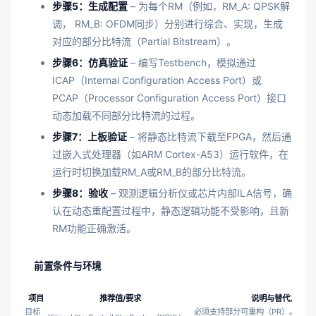
步骤5：生成配置
– 为每个RM（例如，RM_A: QPSK解
调， RM_B: OFDM同步）分别进行综合、实现，生成
对应的部分比特流（Partial Bitstream）。
步骤6：仿真验证
– 编写Testbench，模拟通过
ICAP（Internal Configuration Access Port）或
PCAP（Processor Configuration Access Port）接口
动态加载不同部分比特流的过程。
步骤7：上板验证
– 将静态比特流下载至FPGA，然后通
过嵌入式处理器（如ARM Cortex-A53）运行软件，在
运行时切换加载RM_A或RM_B的部分比特流。
步骤8：验收
– 观测逻辑分析仪或芯片内部ILA信号，确
认在动态重配置过程中，静态逻辑功能不受影响，且新
RM功能正确激活。
前置条件与环境
项目
推荐值/要求
说明与替代方案
目标
必须支持部分可重构（PR）。宇航级可