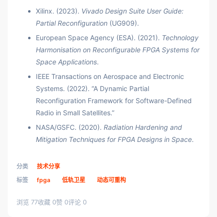
Xilinx. (2023).
Vivado Design Suite User Guide:
Partial Reconfiguration
(UG909).
European Space Agency (ESA). (2021).
Technology
Harmonisation on Reconfigurable FPGA Systems for
Space Applications
.
IEEE Transactions on Aerospace and Electronic
Systems. (2022). “A Dynamic Partial
Reconfiguration Framework for Software-Defined
Radio in Small Satellites.”
NASA/GSFC. (2020).
Radiation Hardening and
Mitigation Techniques for FPGA Designs in Space
.
分类
技术分享
标签
fpga
低轨卫星
动态可重构
浏览 77
收藏 0
赞 0
评论 0