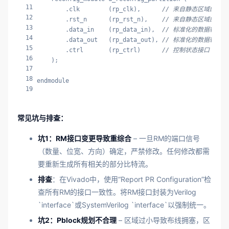
11
        .clk        (rp_clk),      
// 来自静态区域的时钟
12
        .rst_n      (rp_rst_n),    
// 来自静态区域的复位
13
        .data_in    (rp_data_in),  
// 标准化的数据输入接
14
        .data_out   (rp_data_out), 
// 标准化的数据输出接
15
        .ctrl       (rp_ctrl)      
// 控制状态接口
16
    );

17
18
endmodule
19
常见坑与排查：
坑1：RM接口变更导致重综合
– 一旦RM的端口信号
（数量、位宽、方向）确定，严禁修改。任何修改都需
要重新生成所有相关的部分比特流。
排查
：在Vivado中，使用“Report PR Configuration”检
查所有RM的接口一致性。将RM接口封装为Verilog
`interface`或SystemVerilog `interface`以强制统一。
坑2：Pblock规划不合理
– 区域过小导致布线拥塞，区