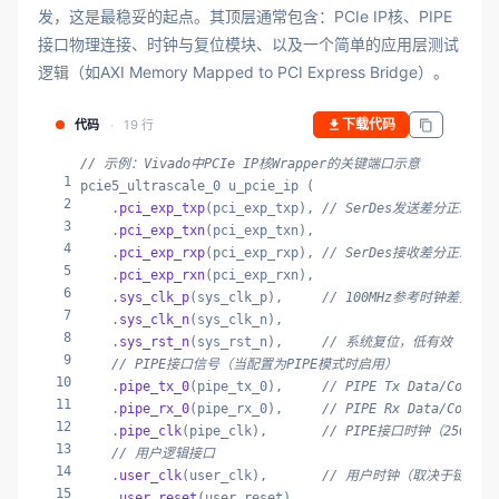
发，这是最稳妥的起点。其顶层通常包含：PCIe IP核、PIPE
接口物理连接、时钟与复位模块、以及一个简单的应用层测试
逻辑（如AXI Memory Mapped to PCI Express Bridge）。
下载代码
代码
19 行
// 示例：Vivado中PCIe IP核Wrapper的关键端口示意
1
pcie5_ultrascale_0 u_pcie_ip (

2
    .
pci_exp_txp
(pci_exp_txp), 
// SerDes发送差分正端
3
    .
pci_exp_txn
(pci_exp_txn),

4
    .
pci_exp_rxp
(pci_exp_rxp), 
// SerDes接收差分正端
5
    .
pci_exp_rxn
(pci_exp_rxn),

6
    .
sys_clk_p
(sys_clk_p),     
// 100MHz参考时钟差分输入
7
    .
sys_clk_n
(sys_clk_n),

8
    .
sys_rst_n
(sys_rst_n),     
// 系统复位，低有效
9
// PIPE接口信号（当配置为PIPE模式时启用）
10
    .
pipe_tx_0
(pipe_tx_0),     
// PIPE Tx Data/Contro
11
    .
pipe_rx_0
(pipe_rx_0),     
// PIPE Rx Data/Contro
12
    .
pipe_clk
(pipe_clk),       
// PIPE接口时钟（250MH
13
// 用户逻辑接口
14
    .
user_clk
(user_clk),       
// 用户时钟（取决于链路速
15
    .
user_reset
(user_reset),
