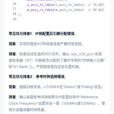
16
    .
s_axis_tx_tdata
(s_axis_tx_tdata), 
// TX AXI-Str
17
    .
m_axis_rx_tdata
(m_axis_rx_tdata)  
// RX AXI-Str
18
);
19
常见坑与排查1
：
IP核配置后引脚分配错误
。
现象
：实现时报告I/O布局错误或严重时序违规。
排查
：检查自动生成的XDC文件，确认
和高
sys_clk_p/n
速收发器（GT）引脚是否分配到了器件专用的“时钟输入引脚”
和“GT Bank”上。严禁随意更改这些位置约束。
常见坑与排查2
：
参考时钟选择错误
。
现象
：链路训练失败，LTSSM卡在“Detect”或“Polling”状态。
排查
：确认板载参考时钟频率与IP配置向导中“Reference
Clock Frequency”设置完全一致（100MHz或125MHz）。使
用示波器测量时钟质量。