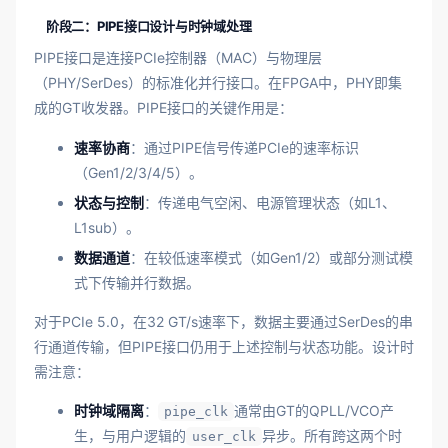
阶段二：PIPE接口设计与时钟域处理
PIPE接口是连接PCIe控制器（MAC）与物理层
（PHY/SerDes）的标准化并行接口。在FPGA中，PHY即集
成的GT收发器。PIPE接口的关键作用是：
速率协商
：通过PIPE信号传递PCIe的速率标识
（Gen1/2/3/4/5）。
状态与控制
：传递电气空闲、电源管理状态（如L1、
L1sub）。
数据通道
：在较低速率模式（如Gen1/2）或部分测试模
式下传输并行数据。
对于PCIe 5.0，在32 GT/s速率下，数据主要通过SerDes的串
行通道传输，但PIPE接口仍用于上述控制与状态功能。设计时
需注意：
时钟域隔离
：
通常由GT的QPLL/VCO产
pipe_clk
生，与用户逻辑的
异步。所有跨这两个时
user_clk