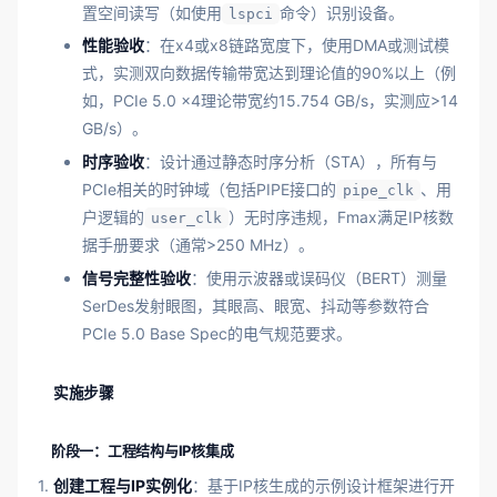
置空间读写（如使用
命令）识别设备。
lspci
性能验收
：在x4或x8链路宽度下，使用DMA或测试模
式，实测双向数据传输带宽达到理论值的90%以上（例
如，PCIe 5.0 x4理论带宽约15.754 GB/s，实测应>14
GB/s）。
时序验收
：设计通过静态时序分析（STA），所有与
PCIe相关的时钟域（包括PIPE接口的
、用
pipe_clk
户逻辑的
）无时序违规，Fmax满足IP核数
user_clk
据手册要求（通常>250 MHz）。
信号完整性验收
：使用示波器或误码仪（BERT）测量
SerDes发射眼图，其眼高、眼宽、抖动等参数符合
PCIe 5.0 Base Spec的电气规范要求。
实施步骤
阶段一：工程结构与IP核集成
1.
创建工程与IP实例化
：基于IP核生成的示例设计框架进行开