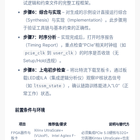
试逻辑和约束文件的完整工程框架。
步骤6：综合与实现
– 对生成的示例设计直接运行综合
（Synthesis）与实现（Implementation）。此步骤用
于验证工具链与基本约束的正确性。
步骤7：时序分析
– 实现完成后，打开时序报告
（Timing Report），重点检查“PCIe”相关时钟组（如
到
）的时序是否收敛（无
pcie_clk
user_clk
Setup/Hold违规）。
步骤8：上电初步检查
– 将比特流下载至板卡，通过板
载LED或ILA（集成逻辑分析仪）观察IP核状态信号
（如
），确认链路训练能进入“L0”（正
ltssm_state
常工作）状态。
前置条件与环境
项目
推荐值/要求
说明与替代方案
Xilinx UltraScale+
FPGA器件与
必须集成PCIe 5.0硬核与32G+ Ser
(VUxxP)， Intel Agilex F-
板卡
分高端Kintex UltraScale+也支持。