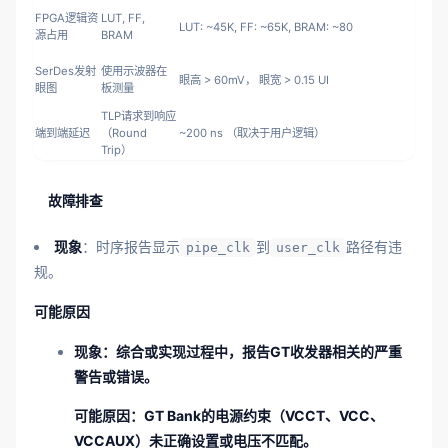
FPGA逻辑资
LUT, FF,
LUT: ~45K, FF: ~65K, BRAM: ~80
源占用
BRAM
SerDes发射
使用示波器在
眼高 > 60mV， 眼宽 > 0.15 UI
眼图
板测量
TLP请求到响应
端到端延迟
（Round
~200 ns （取决于用户逻辑）
Trip）
故障排查
现象
：时序报告显示
到
路径有违
pipe_clk
user_clk
规。
可能原因
现象
：综合或实现过程中，报告GT收发器相关的严重
警告或错误。
可能原因
：GT Bank的电源约束（VCCT、VCC、
VCCAUX）未正确设置或电压不匹配。