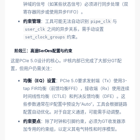
钟域的信号（如某些状态信号）必须进行同步处理（双
寄存器同步或使用异步FIFO）。
约束管理
：工具可能无法自动识别
与
pipe_clk
之间的异步关系，需手动设置
user_clk
约束。
set_clock_groups
阶段三：高速SerDes配置与约束
这是PCIe 5.0设计的核心。IP核内部已完成了大部分GT配
置，但用户仍需关注：
均衡（EQ）设置
：PCIe 5.0要求发射端（Tx）使用3-
tap FIR均衡（前馈均衡FFE），接收端（Rx）使用连续
时间线性均衡（CTLE）和判决反馈均衡（DFE）。这
些参数通常在IP配置中预设为“Auto”，工具会根据链路
配置自动优化。对于自定义通道，可能需手动调整。
约束要点
：除了时钟和引脚约束，必须为GT收发器添
加专用的约束组，以定义其电气特性和时序模型。