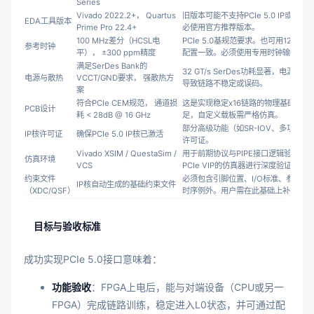
Series
Vivado 2022.2+， Quartus
旧版本可能不支持PCIe 5.0 IP或存在
EDA工具版本
Prime Pro 22.4+
必使用官方推荐版本。
100 MHz差分（HCSL电
PCIe 5.0基规范要求。也可用125 MH
参考时钟
平）， ±300 ppm精度
配置一致。必须使用专用时钟输入引脚
满足SerDes Bank的
32 GT/s SerDes功耗显著，电源
电源与散热
VCCT/GND要求， 强散热方
导致链路不稳定或误码。
案
符合PCIe CEM规范， 通道损
这是实现稳定x16链路的物理基础。评
PCB设计
耗 < 28dB @ 16 GHz
足，自定义载板需严格仿真。
部分高级功能（如SR-IOV、多功能
IP核许可证
确保PCIe 5.0 IP核已激活
许可证。
Vivado XSIM / QuestaSim /
用于前期协议与PIPE接口逻辑验证。
仿真环境
VCS
PCIe VIP的仿真器进行深度验证。
约束文件
必须包含引脚位置、I/O标准、参考时
IP核自动生成的基础约束文件
（XDC/QSF）
时序例外。用户需在此基础上补充。
目标与验收标准
成功实现PCIe 5.0接口意味着：
功能验收
：FPGA上电后，能与对端设备（CPU或另一
FPGA）完成链路训练，稳定进入L0状态，并可通过配