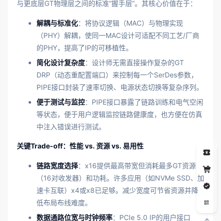
与更底层GT物理层之间的标准“握手层”。其核心价值在于：
解耦与标准化
：将协议逻辑（MAC）与物理实现
（PHY）解耦，使同一MAC设计可适配不同工艺/厂商
的PHY，提高了IP的可移植性。
简化设计复杂度
：设计师无需直接操作复杂的GT
DRP（动态重配置端口）来控制每一个SerDes参数，
PIPE接口封装了速率切换、电源状态切换等复杂序列。
便于测试与监控
：PIPE接口暴露了链路训练和电气空闲
等状态，便于用户逻辑监控链路健康度，也方便在仿真
中注入错误进行测试。
关键Trade-off：性能 vs. 资源 vs. 易用性
5
链路宽度选择
：x16提供最高带宽但消耗最多GT资源
（16对收发器）和功耗。许多应用（如NVMe SSD、加
速卡互联）x4或x8已足够。减少宽度可节省资源并降
低布局布线难度。
数据通路位宽与时钟频率
：PCIe 5.0 IP的用户接口