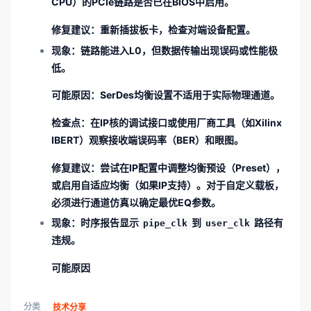
CPU）的PCIe链路是否已在BIOS中启用。
修复建议
：重新插拔板卡，检查对端设备配置。
现象
：链路能进入L0，但数据传输出现误码或性能极
低。
可能原因
：SerDes均衡设置不适用于实际物理通道。
检查点
：在IP核的调试接口或使用厂商工具（如Xilinx
IBERT）观察接收端误码率（BER）和眼图。
修复建议
：尝试在IP配置中调整均衡预设（Preset），
或启用自适应均衡（如果IP支持）。对于自定义载板，
必须进行通道仿真以确定最优EQ参数。
现象
：时序报告显示
到
路径有
pipe_clk
user_clk
违规。
可能原因
分类
技术分享