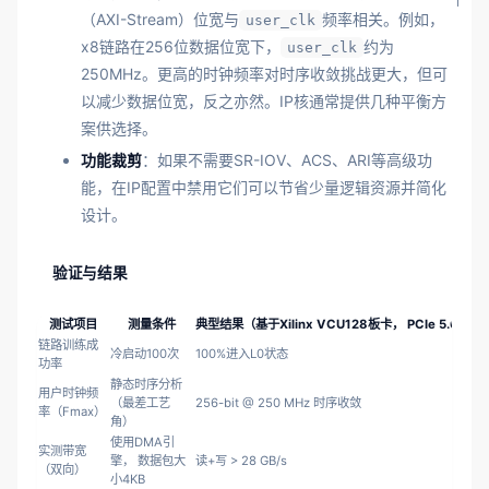
（AXI-Stream）位宽与
频率相关。例如，
user_clk
x8链路在256位数据位宽下，
约为
user_clk
250MHz。更高的时钟频率对时序收敛挑战更大，但可
以减少数据位宽，反之亦然。IP核通常提供几种平衡方
案供选择。
功能裁剪
：如果不需要SR-IOV、ACS、ARI等高级功
能，在IP配置中禁用它们可以节省少量逻辑资源并简化
设计。
验证与结果
测试项目
测量条件
典型结果（基于Xilinx VCU128板卡， PCIe 5.0 x8
链路训练成
冷启动100次
100%进入L0状态
功率
静态时序分析
用户时钟频
（最差工艺
256-bit @ 250 MHz 时序收敛
率（Fmax）
角）
使用DMA引
实测带宽
擎， 数据包大
读+写 > 28 GB/s
（双向）
小4KB