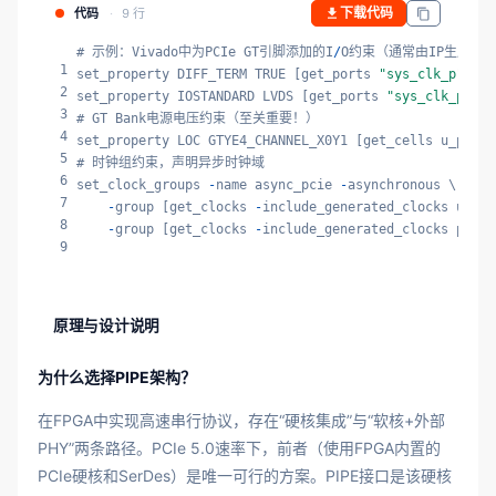
下载代码
代码
9 行
# 示例：Vivado中为PCIe GT引脚添加的I
/
O约束（通常由IP生成）

1
set_property DIFF_TERM TRUE [get_ports 
"sys_clk_p"
]

2
set_property IOSTANDARD LVDS [get_ports 
"sys_clk_p"
]

3
# GT Bank电源电压约束（至关重要！）

4
set_property LOC GTYE4_CHANNEL_X0Y1 [get_cells u_pcie_
5
# 时钟组约束，声明异步时钟域

6
set_clock_groups 
-
name async_pcie 
-
asynchronous \

7
-
group [get_clocks 
-
include_generated_clocks user_
8
-
group [get_clocks 
-
include_generated_clocks pipe_
9
原理与设计说明
为什么选择PIPE架构？
在FPGA中实现高速串行协议，存在“硬核集成”与“软核+外部
PHY”两条路径。PCIe 5.0速率下，前者（使用FPGA内置的
PCIe硬核和SerDes）是唯一可行的方案。PIPE接口是该硬核