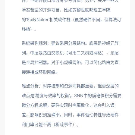
件，但硬件接口部分有参考价值。另外，关注一些大
学实验室的开源项目，比如苏黎世联邦理工学院
的‘SpiNNaker’相关软件栈（虽然硬件不同，但算法可
移植）。
系统架构规划：建议采用分层结构。底层是神经元阵
列，中层是路由交换机（可用二叉树或网格），顶层
是全局控制器。对于小规模网络，可以简化路由为直
接连接或环形网络。
难点分析：时序控制和资源消耗都重要，但更深层的
难点是‘精度与效率的权衡’。SNN中的膜电位积分需要
微分方程求解，硬件实现时需离散化，这会引入误
差，影响识别准确率。同时，事件驱动特性导致硬件
利用率可能不高（稀疏事件）。