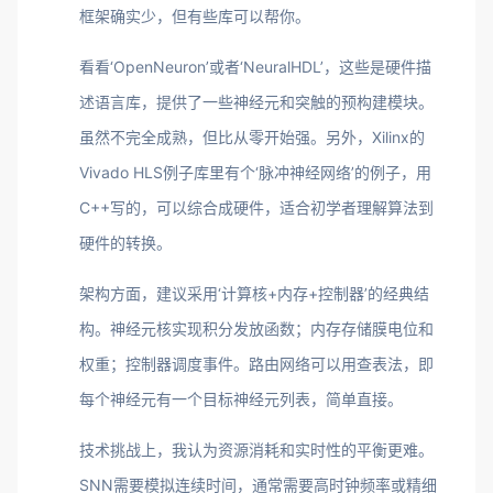
框架确实少，但有些库可以帮你。
看看‘OpenNeuron’或者‘NeuralHDL’，这些是硬件描
述语言库，提供了一些神经元和突触的预构建模块。
虽然不完全成熟，但比从零开始强。另外，Xilinx的
Vivado HLS例子库里有个‘脉冲神经网络’的例子，用
C++写的，可以综合成硬件，适合初学者理解算法到
硬件的转换。
架构方面，建议采用‘计算核+内存+控制器’的经典结
构。神经元核实现积分发放函数；内存存储膜电位和
权重；控制器调度事件。路由网络可以用查表法，即
每个神经元有一个目标神经元列表，简单直接。
技术挑战上，我认为资源消耗和实时性的平衡更难。
SNN需要模拟连续时间，通常需要高时钟频率或精细