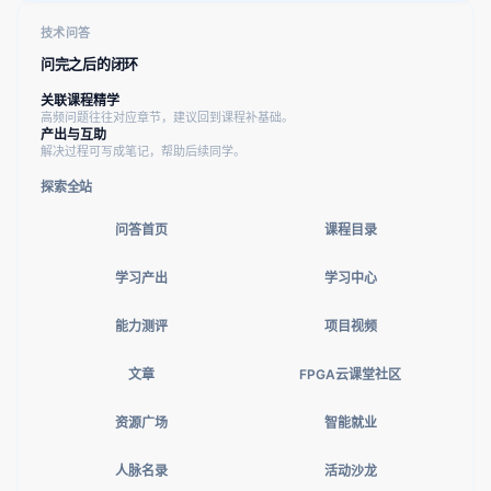
技术问答
问完之后的闭环
关联课程精学
高频问题往往对应章节，建议回到课程补基础。
产出与互助
解决过程可写成笔记，帮助后续同学。
探索全站
问答首页
课程目录
学习产出
学习中心
能力测评
项目视频
文章
FPGA云课堂社区
资源广场
智能就业
人脉名录
活动沙龙