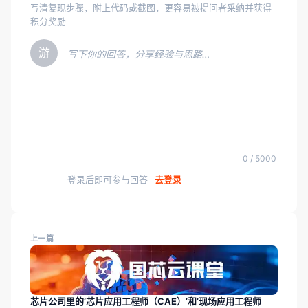
写清复现步骤，附上代码或截图，更容易被提问者采纳并获得
积分奖励
游
写下你的回答，分享经验与思路…
0 / 5000
登录后即可参与回答
去登录
上一篇
芯片公司里的‘芯片应用工程师（CAE）’和‘现场应用工程师