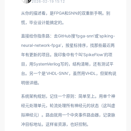
2026-02-19 15:12
从你的描述看，是FPGA和SNN的双重新手啊。别
慌，毕业设计能搞定的。
直接给你指条路：去GitHub搜‘fpga-snn’或‘spiking-
neural-network-fpga’，按星标排序，找那些最近两
年有更新的项目。我印象中有个叫‘SpikeFlow’的项
目，用SystemVerilog写的，结构清晰，还有测试平
台。另一个是‘VHDL-SNN’，虽然用VHDL，但架构说
明很详细。
系统架构规划，记住一个原则：简单至上。用单个神
经元处理单元，轮流处理所有神经元的状态（这叫虚
拟神经元）。路由就用一个中央事件路由器，记录脉
冲目标地址。这样省资源，也好控制。