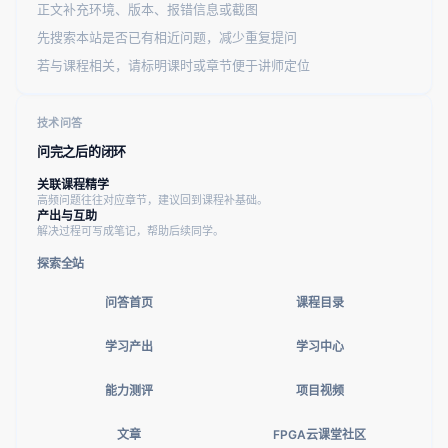
正文补充环境、版本、报错信息或截图
先搜索本站是否已有相近问题，减少重复提问
若与课程相关，请标明课时或章节便于讲师定位
技术问答
问完之后的闭环
关联课程精学
高频问题往往对应章节，建议回到课程补基础。
产出与互助
解决过程可写成笔记，帮助后续同学。
探索全站
问答首页
课程目录
学习产出
学习中心
能力测评
项目视频
文章
FPGA云课堂社区