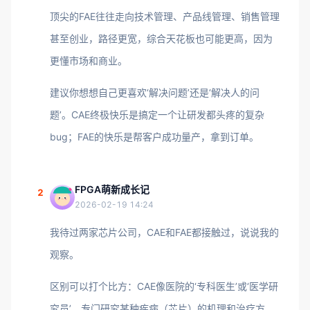
顶尖的FAE往往走向技术管理、产品线管理、销售管理
甚至创业，路径更宽，综合天花板也可能更高，因为
更懂市场和商业。
建议你想想自己更喜欢‘解决问题’还是‘解决人的问
题’。CAE终极快乐是搞定一个让研发都头疼的复杂
bug；FAE的快乐是帮客户成功量产，拿到订单。
FPGA萌新成长记
2
2026-02-19 14:24
我待过两家芯片公司，CAE和FAE都接触过，说说我的
观察。
区别可以打个比方：CAE像医院的‘专科医生’或‘医学研
究员’，专门研究某种疾病（芯片）的机理和治疗方