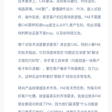
技术要求上，CAE要深，深到寄存器位、时序波形、
电路原理。FAE要广，要懂硬件设计、PCB、嵌入式软
件、操作系统，甚至客户的应用场景逻辑。FAE不需要
像CAE那样知道bug是怎么从RTL里产生的，但必须最
快判断出这是不是bug，以及如何绕过去。
哪个对技术深度要求更高？肯定是CAE。但别小看FAE
的技术挑战，它的深度体现在“问题定位深度”和“解决
方案的巧妙性”，你手里工具有限（可能就是一块客户
板子和示波器），要在客户催命下快速搞定，压力山
大，这种实战中积累的“野路子”经验也非常宝贵。
转向产品经理或技术市场，FAE有天然优势。你每天听
的客户吐槽，就是最真实的市场需求。我身边很多FAE
朋友都成功转成了PM，因为他们最清楚“什么功能是
客户愿意买单的”。CAE转PM，优势在于对技术实现