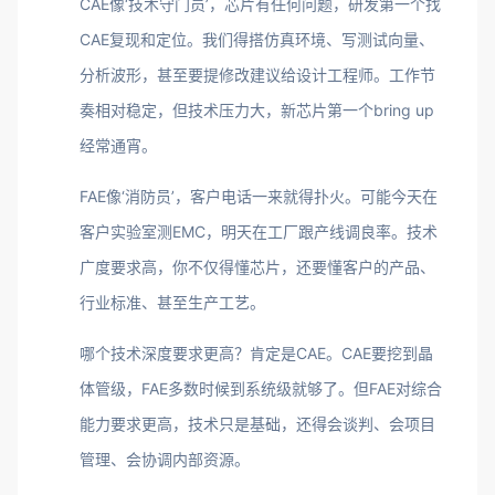
CAE像‘技术守门员’，芯片有任何问题，研发第一个找
CAE复现和定位。我们得搭仿真环境、写测试向量、
分析波形，甚至要提修改建议给设计工程师。工作节
奏相对稳定，但技术压力大，新芯片第一个bring up
经常通宵。
FAE像‘消防员’，客户电话一来就得扑火。可能今天在
客户实验室测EMC，明天在工厂跟产线调良率。技术
广度要求高，你不仅得懂芯片，还要懂客户的产品、
行业标准、甚至生产工艺。
哪个技术深度要求更高？肯定是CAE。CAE要挖到晶
体管级，FAE多数时候到系统级就够了。但FAE对综合
能力要求更高，技术只是基础，还得会谈判、会项目
管理、会协调内部资源。