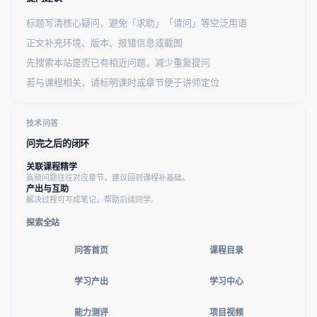
标题写清核心疑问，避免「求助」「请问」等空泛用语
正文补充环境、版本、报错信息或截图
先搜索本站是否已有相近问题，减少重复提问
若与课程相关，请标明课时或章节便于讲师定位
技术问答
问完之后的闭环
关联课程精学
高频问题往往对应章节，建议回到课程补基础。
产出与互助
解决过程可写成笔记，帮助后续同学。
探索全站
问答首页
课程目录
学习产出
学习中心
能力测评
项目视频