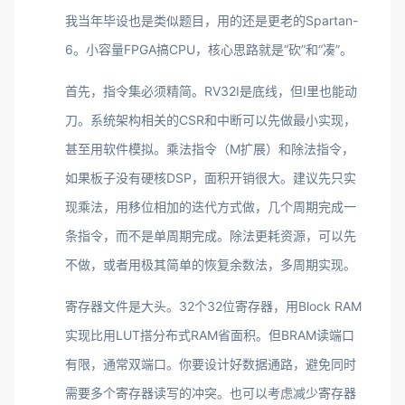
我当年毕设也是类似题目，用的还是更老的Spartan-
6。小容量FPGA搞CPU，核心思路就是“砍”和“凑”。
首先，指令集必须精简。RV32I是底线，但I里也能动
刀。系统架构相关的CSR和中断可以先做最小实现，
甚至用软件模拟。乘法指令（M扩展）和除法指令，
如果板子没有硬核DSP，面积开销很大。建议先只实
现乘法，用移位相加的迭代方式做，几个周期完成一
条指令，而不是单周期完成。除法更耗资源，可以先
不做，或者用极其简单的恢复余数法，多周期实现。
寄存器文件是大头。32个32位寄存器，用Block RAM
实现比用LUT搭分布式RAM省面积。但BRAM读端口
有限，通常双端口。你要设计好数据通路，避免同时
需要多个寄存器读写的冲突。也可以考虑减少寄存器