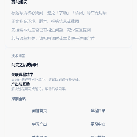
提问建议
标题写清核心疑问，避免「求助」「请问」等空泛用语
正文补充环境、版本、报错信息或截图
先搜索本站是否已有相近问题，减少重复提问
若与课程相关，请标明课时或章节便于讲师定位
技术问答
问完之后的闭环
关联课程精学
高频问题往往对应章节，建议回到课程补基础。
产出与互助
解决过程可写成笔记，帮助后续同学。
探索全站
问答首页
课程目录
学习产出
学习中心