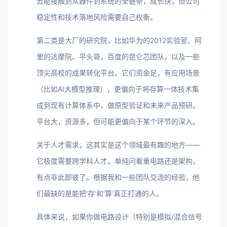
去能接触到从器件到系统的全链条，成长快，但公司
稳定性和技术落地风险需要自己权衡。
第二类是大厂的研究院，比如华为的2012实验室、阿
里的达摩院、平头哥，百度的昆仑芯团队，以及一些
顶尖高校的成果转化平台。它们资金足，有应用场景
（比如AI大模型推理），更偏向于将存算一体技术集
成到现有计算体系中，做原型验证和未来产品预研。
平台大，资源多，但可能更偏向于某个环节的深入。
关于人才需求，这其实是这个领域最有趣的地方——
它极度需要跨学科人才。单纯问看重电路还是架构，
有点非此即彼了。根据我和一些团队交流的经验，他
们最缺的是能把‘存’和‘算’真正打通的人。
具体来说，如果你做电路设计（特别是模拟/混合信号