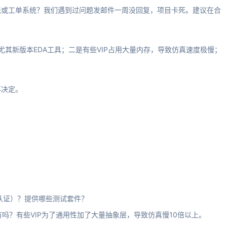
坛或工单系统？我们遇到过问题发邮件一周没回复，项目卡死。建议在合
尤其新版本EDA工具；二是有些VIP占用大量内存，导致仿真速度极慢；
再决定。
IG认证）？提供哪些测试套件？
有吗？有些VIP为了通用性加了大量抽象层，导致仿真慢10倍以上。