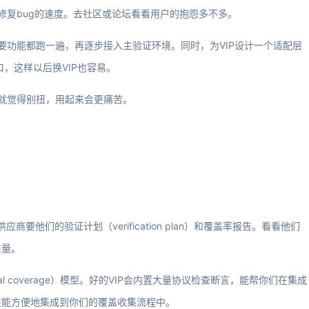
修复bug的速度。去社区或论坛看看用户的抱怨多不多。
要功能都跑一遍，再逐步接入主验证环境。同时，为VIP设计一个适配层
接口，这样以后换VIP也容易。
时就觉得别扭，用起来会更痛苦。
商要他们的验证计划（verification plan）和覆盖率报告。看看他们
质量。
ional coverage）模型。好的VIP会内置大量协议检查断言，能帮你们在集成
该能方便地集成到你们的覆盖收集流程中。