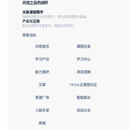
问完之后的闭环
关联课程精学
高频问题往往对应章节，建议回到课程补基础。
产出与互助
解决过程可写成笔记，帮助后续同学。
探索全站
问答首页
课程目录
学习产出
学习中心
能力测评
项目视频
文章
FPGA云课堂社区
资源广场
智能就业
人脉名录
活动沙龙
商城