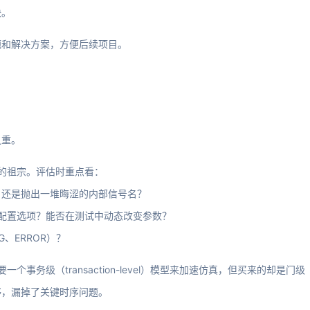
快。
题和解决方案，方便后续项目。
之重。
来的祖宗。评估时重点看：
，还是抛出一堆晦涩的内部信号名？
rol）和配置选项？能否在测试中动态改变参数？
G、ERROR）？
事务级（transaction-level）模型来加速仿真，但买来的却是门级
够，漏掉了关键时序问题。