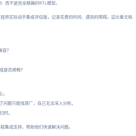
el）而不是完全精确的RTL模型。
工程师实际动手集成评估版，记录花费的时间、遇到的障碍。这比看文档
本兼容？
集成是否顺畅？
上。
困难。出了问题只能找原厂，自己无法深入分析。
回归时。
远程集成支持，帮助他们快速解决问题。