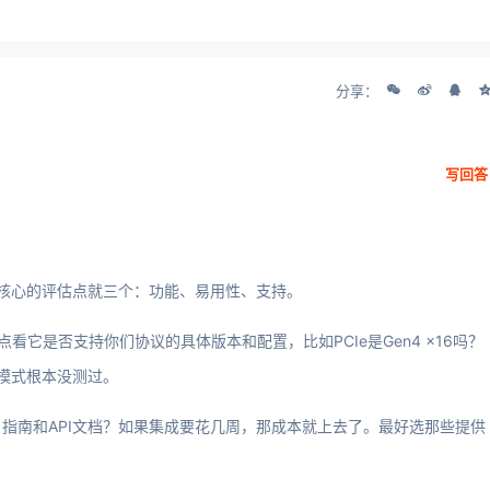
分享：
写回答
最核心的评估点就三个：功能、易用性、支持。
看它是否支持你们协议的具体版本和配置，比如PCIe是Gen4 x16吗？
门模式根本没测过。
指南和API文档？如果集成要花几周，那成本就上去了。最好选那些提供
。