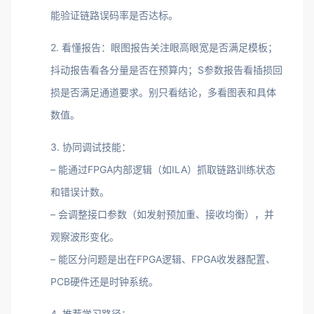
能验证链路误码率是否达标。
2. 看懂报告：眼图报告关注眼高眼宽是否满足模板；
抖动报告看各分量是否在预算内；S参数报告看插损回
损是否满足通道要求。别只看结论，多看图表和具体
数值。
3. 协同调试技能：
– 能通过FPGA内部逻辑（如ILA）抓取链路训练状态
和错误计数。
– 会调整接口参数（如发射预加重、接收均衡），并
观察波形变化。
– 能区分问题是出在FPGA逻辑、FPGA收发器配置、
PCB硬件还是时钟系统。
4. 推荐学习路径：