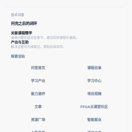
技术问答
问完之后的闭环
关联课程精学
高频问题往往对应章节，建议回到课程补基础。
产出与互助
解决过程可写成笔记，帮助后续同学。
探索全站
问答首页
课程目录
学习产出
学习中心
能力测评
项目视频
文章
FPGA云课堂社区
资源广场
智能就业