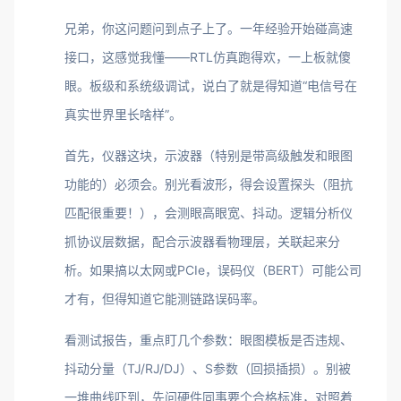
兄弟，你这问题问到点子上了。一年经验开始碰高速
接口，这感觉我懂——RTL仿真跑得欢，一上板就傻
眼。板级和系统级调试，说白了就是得知道“电信号在
真实世界里长啥样”。
首先，仪器这块，示波器（特别是带高级触发和眼图
功能的）必须会。别光看波形，得会设置探头（阻抗
匹配很重要！），会测眼高眼宽、抖动。逻辑分析仪
抓协议层数据，配合示波器看物理层，关联起来分
析。如果搞以太网或PCIe，误码仪（BERT）可能公司
才有，但得知道它能测链路误码率。
看测试报告，重点盯几个参数：眼图模板是否违规、
抖动分量（TJ/RJ/DJ）、S参数（回损插损）。别被
一堆曲线吓到，先问硬件同事要个合格标准，对照着