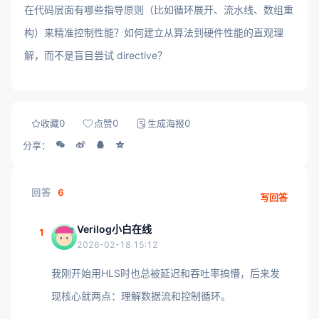
在代码层面有哪些指导原则（比如循环展开、流水线、数组重
构）来精准控制性能？如何建立从算法到硬件性能的直观理
解，而不是盲目尝试 directive？
收藏
0
点赞
0
生成海报
0
分享：
回答
6
写回答
Verilog小白在线
1
2026-02-18 15:12
我刚开始用HLS时也总被延迟和吞吐率搞懵，后来发
现核心就两点：理解数据流和控制循环。