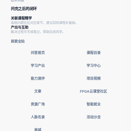
技术问答
问完之后的闭环
关联课程精学
高频问题往往对应章节，建议回到课程补基础。
产出与互助
解决过程可写成笔记，帮助后续同学。
探索全站
问答首页
课程目录
学习产出
学习中心
能力测评
项目视频
文章
FPGA云课堂社区
资源广场
智能就业
人脉名录
活动沙龙
商城