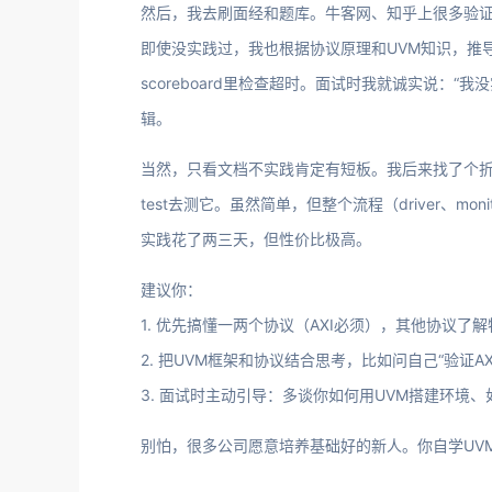
然后，我去刷面经和题库。牛客网、知乎上很多验证面
即使没实践过，我也根据协议原理和UVM知识，推导
scoreboard里检查超时。面试时我就诚实说：
辑。
当然，只看文档不实践肯定有短板。我后来找了个折中办法：
test去测它。虽然简单，但整个流程（driver、moni
实践花了两三天，但性价比极高。
建议你：
1. 优先搞懂一两个协议（AXI必须），其他协议了
2. 把UVM框架和协议结合思考，比如问自己“验证
3. 面试时主动引导：多谈你如何用UVM搭建环
别怕，很多公司愿意培养基础好的新人。你自学UV