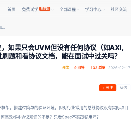
首页
免费试学
全部课程
学习中心
社区交流
零基础
2025年秋招，对于数字IC验证岗位，如果只会UVM但没有任何协议（如AXI, DDR, Ethernet）的实战经验，通过刷题和看协议文档，能在面试中过关吗？
位，如果只会UVM但没有任何协议（如AXI,
验，通过刷题和看协议文档，能在面试中过关吗？
开放
9 回答
132 浏览
2026-02-17
+ 关注
私信
M框架，搭建过简单的验证环境，但对行业常用的总线协议没有实际项目
何高效弥补协议知识的不足？只看Spec不实践够用吗？