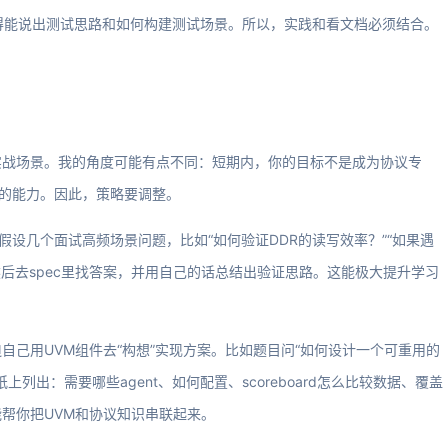
概念不行，得能说出测试思路和如何构建测试场景。所以，实践和看文档必须结合。
实战场景。我的角度可能有点不同：短期内，你的目标不是成为协议专
”的能力。因此，策略要调整。
假设几个面试高频场景问题，比如“如何验证DDR的读写效率？”“如果遇
然后去spec里找答案，并用自己的话总结出验证思路。这能极大提升学习
己用UVM组件去“构想”实现方案。比如题目问“如何设计一个可重用的
纸上列出：需要哪些agent、如何配置、scoreboard怎么比较数据、覆盖
帮你把UVM和协议知识串联起来。