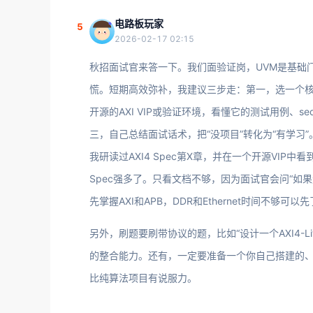
电路板玩家
5
2026-02-17 02:15
秋招面试官来答一下。我们面验证岗，UVM是基础
慌。短期高效弥补，我建议三步走：第一，选一个核心协
开源的AXI VIP或验证环境，看懂它的测试用例、sequ
三，自己总结面试话术，把“没项目”转化为“有学习”。比
我研读过AXI4 Spec第X章，并在一个开源VIP中
Spec强多了。只看文档不够，因为面试官会问“如
先掌握AXI和APB，DDR和Ethernet时间不够可以
另外，刷题要刷带协议的题，比如“设计一个AXI4-Li
的整合能力。还有，一定要准备一个你自己搭建的、
比纯算法项目有说服力。