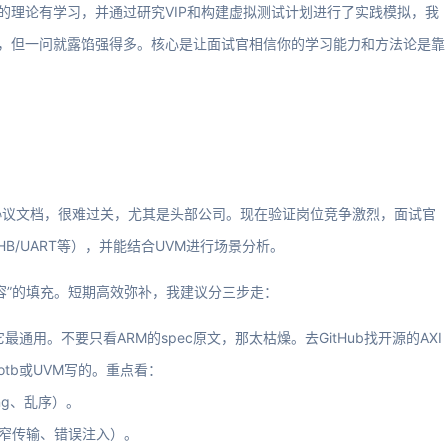
的理论有学习，并通过研究VIP和构建虚拟测试计划进行了实践模拟，我
会，但一问就露馅强得多。核心是让面试官相信你的学习能力和方法论是靠
协议文档，很难过关，尤其是头部公司。现在验证岗位竞争激烈，面试官
HB/UART等），并能结合UVM进行场景分析。
容”的填充。短期高效弥补，我建议分三步走：
通用。不要只看ARM的spec原文，那太枯燥。去GitHub找开源的AXI
cocotb或UVM写的。重点看：
ing、乱序）。
输、窄传输、错误注入）。