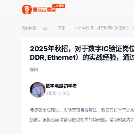
7.0课程
当前位置：
问答
-
-
2025年秋招，对于数字IC验证岗
DDR, Ethernet）的实战经
提问
数字电路初学者
0 粉丝
·
0 关注
我是硕士应届生，实验室项目偏算法，验证只自学了UV
接触。很担心面试官问协议相关的场景题。请问短期内如