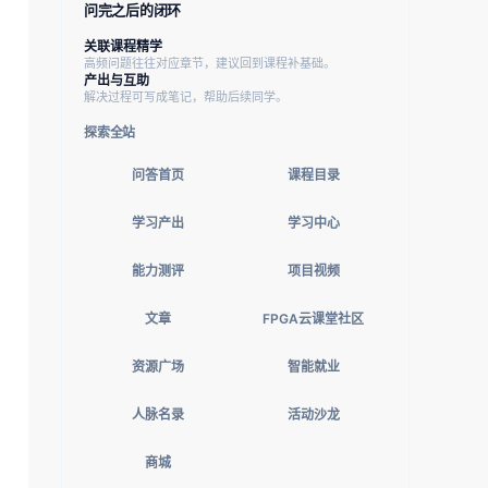
问完之后的闭环
关联课程精学
高频问题往往对应章节，建议回到课程补基础。
产出与互助
解决过程可写成笔记，帮助后续同学。
探索全站
问答首页
课程目录
学习产出
学习中心
能力测评
项目视频
文章
FPGA云课堂社区
资源广场
智能就业
人脉名录
活动沙龙
商城