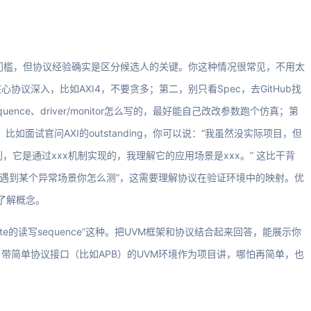
门槛，但协议经验确实是区分候选人的关键。你这种情况很常见，不用太
议深入，比如AXI4，不要贪多；第二，别只看Spec，去GitHub找
ence、driver/monitor怎么写的，最好能自己改改参数跑个仿真；第
如面试官问AXI的outstanding，你可以说：“我虽然没实际项目，但
看到，它是通过xxx机制实现的，我理解它的应用场景是xxx。” 这比干背
果遇到某个异常场景你怎么测”，这需要理解协议在验证环境中的映射。优
先了解概念。
te的读写sequence”这种。把UVM框架和协议结合起来回答，能展示你
带简单协议接口（比如APB）的UVM环境作为项目讲，哪怕再简单，也