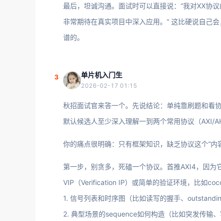
最后，坦诚沟通。面试时可以直接说：“我对XX协议
非常期待在真实项目中深入应用。” 这比硬说自己
谱的。
单片机入门生
3
2026-02-17 01:15
秋招面试官来答一个。先说结论：单纯靠刷题和看
默认候选人至少深入理解一到两个常用协议（AXI/A
你的痛点很明确：只有框架知识，缺乏协议这个“内
第一步，别贪多，死磕一个协议。首推AXI4，因为它最
VIP（Verification IP）或简单的验证环境，比如
1. 信号列表和时序图（比如读写的握手、outstand
2. 典型场景的sequence如何构造（比如突发传