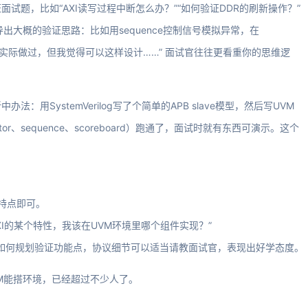
试题，比如“AXI读写过程中断怎么办？”“如何验证DDR的刷新操作？”
出大概的验证思路：比如用sequence控制信号模拟异常，在
“我没实际做过，但我觉得可以这样设计……” 面试官往往更看重你的思维逻
用SystemVerilog写了个简单的APB slave模型，然后写UVM
tor、sequence、scoreboard）跑通了，面试时就有东西可演示。这个
解特点即可。
AXI的某个特性，我该在UVM环境里哪个组件实现？”
境、如何规划验证功能点，协议细节可以适当请教面试官，表现出好学态度。
M能搭环境，已经超过不少人了。