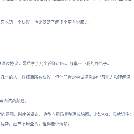
怕只吃透一个协议，也比泛泛了解多个更有说服力。
碰过协议，最后拿了几个验证offer。分享一下我的野路子。
作几年的人一样精通所有协议。但他们肯定会试探你的学习能力和理解深
准备面试高频题。
协议的框图、时序关键点、典型应用场景整理成脑图。比如AXI，我就记住：
ding优势。细节不用全背，但得能说清楚。