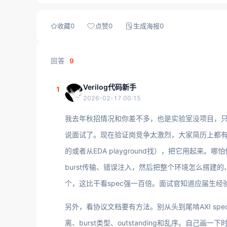
收藏
0
点赞
0
生成海报
0
回答
9
Verilog代码新手
1
2026-02-17 00:15
我去年秋招情况和你差不多，也是实验室没项目，只
说面试了。现在验证岗竞争太激烈，大家简历上都有UV
的或者从EDA playground找），把它用起
burst传输、错误注入，然后把整个环境怎么搭建
个，这比干看spec强一百倍。面试官知道应届生
另外，看协议文档要有方法。别从头到尾啃AXI sp
离、burst类型、outstanding和乱序。自己