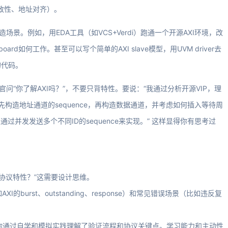
据一致性、地址对齐）。
景。例如，用EDA工具（如VCS+Verdi）跑通一个开源AXI环境，改
eboard如何工作。甚至可以写个简单的AXI slave模型，用UVM driver去
的代码。
问“你了解AXI吗？”，不要只背特性。要说：“我通过分析开源VIP，理
先构造地址通道的sequence，再构造数据通道，并考虑如何插入等待周
可以通过并发发送多个不同ID的sequence来实现。” 这样显得你有思考过
个协议特性？”这需要设计思维。
burst、outstanding、response）和常见错误场景（比如违反复
调你通过自学和模拟实践理解了验证流程和协议关键点。学习能力和主动性