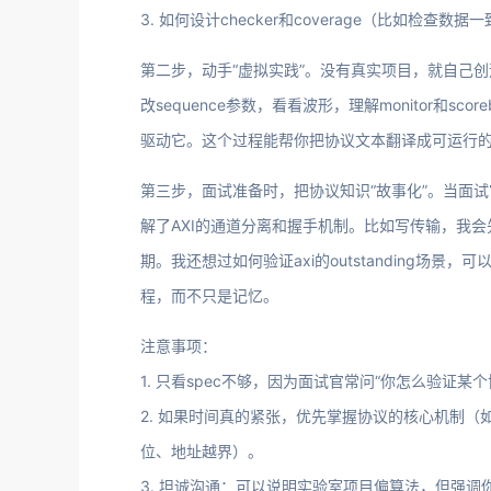
3. 如何设计checker和coverage（比如检查数
第二步，动手“虚拟实践”。没有真实项目，就自己创造场
改sequence参数，看看波形，理解monitor和scor
驱动它。这个过程能帮你把协议文本翻译成可运行
第三步，面试准备时，把协议知识“故事化”。当面试官
解了AXI的通道分离和握手机制。比如写传输，我会
期。我还想过如何验证axi的outstanding场景，
程，而不只是记忆。
注意事项：
1. 只看spec不够，因为面试官常问“你怎么验证某
2. 如果时间真的紧张，优先掌握协议的核心机制（如AXI的
位、地址越界）。
3. 坦诚沟通：可以说明实验室项目偏算法，但强