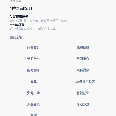
技术问答
问完之后的闭环
关联课程精学
高频问题往往对应章节，建议回到课程补基础。
产出与互助
解决过程可写成笔记，帮助后续同学。
探索全站
问答首页
课程目录
学习产出
学习中心
能力测评
项目视频
文章
FPGA云课堂社区
资源广场
智能就业
人脉名录
活动沙龙
商城