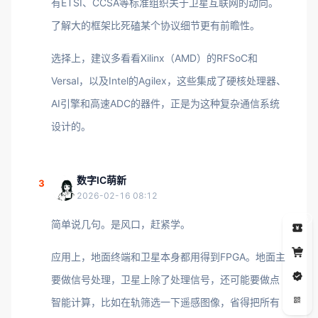
有ETSI、CCSA等标准组织关于卫星互联网的动向。
了解大的框架比死磕某个协议细节更有前瞻性。
选择上，建议多看看Xilinx（AMD）的RFSoC和
Versal，以及Intel的Agilex，这些集成了硬核处理器、
AI引擎和高速ADC的器件，正是为这种复杂通信系统
设计的。
数字IC萌新
3
2026-02-16 08:12
5
简单说几句。是风口，赶紧学。
应用上，地面终端和卫星本身都用得到FPGA。地面主
要做信号处理，卫星上除了处理信号，还可能要做点
智能计算，比如在轨筛选一下遥感图像，省得把所有