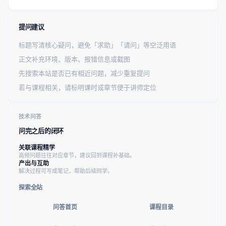
提问建议
标题写清核心疑问，避免「求助」「请问」等空泛用语
正文补充环境、版本、报错信息或截图
先搜索本站是否已有相近问题，减少重复提问
若与课程相关，请标明课时或章节便于讲师定位
技术问答
问完之后的闭环
关联课程精学
高频问题往往对应章节，建议回到课程补基础。
产出与互助
解决过程可写成笔记，帮助后续同学。
探索全站
问答首页
课程目录