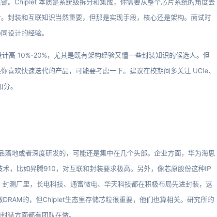
。Chiplet 本质是系统级拆分和集成，你需要从整个芯片系统的角度去
计。封装和互联知识当然重要，但那是实现手段，核心还是架构。面试时
协同设计的经验。
C 设计高 10%-20%，尤其是既有架构经验又懂一些封装知识的候选人。但
你喜欢快速迭代的产品，可能要考虑一下。建议在校期间多关注 UCIe、
加分。
正有产品落地或者深度研发的，可能还是集中在几个头部。企业方面，华为海思
t技术，比如昇腾910，对互联和封装要求极高。另外，像芯原股份这种IP
务。封测厂里，长电科技、通富微电、华天科技都在积极布局先进封装，这
做DRAM的，但Chiplet生态里存储芯粒很重要，他们也算相关。研究所的
和封装方面都有团队在做。