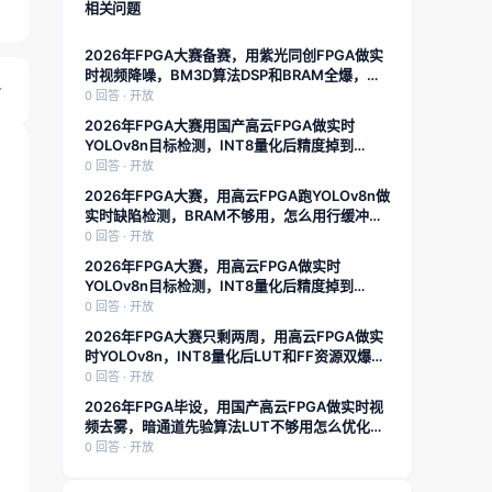
相关问题
2026年FPGA大赛备赛，用紫光同创FPGA做实
时视频降噪，BM3D算法DSP和BRAM全爆，怎
么用流水线和分时复用硬塞进去？求具体架构
0 回答 · 开放
2026年FPGA大赛用国产高云FPGA做实时
YOLOv8n目标检测，INT8量化后精度掉到
78%，怎么用PTQ和少量校准数据快速恢复到
0 回答 · 开放
85%？求具体流程
2026年FPGA大赛，用高云FPGA跑YOLOv8n做
实时缺陷检测，BRAM不够用，怎么用行缓冲池
化复用把片上存储省下来？求具体架构
0 回答 · 开放
2026年FPGA大赛，用高云FPGA做实时
YOLOv8n目标检测，INT8量化后精度掉到
78%，怎么用PTQ和少量校准数据快速恢复到
0 回答 · 开放
85%？求具体流程
2026年FPGA大赛只剩两周，用高云FPGA做实
时YOLOv8n，INT8量化后LUT和FF资源双爆，
除了换芯片还有哪些硬优化手段？求具体替换公
0 回答 · 开放
式和资源对比
2026年FPGA毕设，用国产高云FPGA做实时视
频去雾，暗通道先验算法LUT不够用怎么优化？
求具体模块拆分和资源对比
0 回答 · 开放