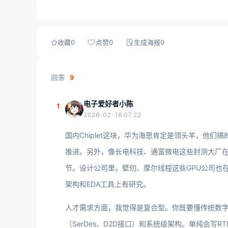
收藏
0
点赞
0
生成海报
0
回答
9
电子爱好者小陈
1
2026-02-16 07:22
国内Chiplet这块，华为海思肯定是领头羊，他们搞
推进。另外，像长电科技、通富微电这些封测大厂在先进
节。设计公司里，壁仞、摩尔线程这些GPU公司也在
架构和EDA工具上有研究。
人才需求方面，我觉得是复合型。你既要懂传统数字IC前
（SerDes、D2D接口）和系统级架构。单纯会