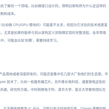
动去了解另一个领域。比如做接口设计的，得明白架构师为什么定这样的
限制和成本。
 设计（比如做 CPU/GPU 模块的）可能差不太多，但因为它涉及的技术栈更复
大。尤其是如果你能参与到从架构定义到物理实现的完整流程，会非常值
中，可能会比较‘折腾’，需要持续学习。
真正有产品落地或者深度研发的，可能还是集中在几家大厂和他们的生态里。华
plet 技术了，比如一些服务器芯片。另外像长电科技、通富微电这些封
落地的关键。研究所方面，中科院微电子所、清华大学、复旦大学都有团队在
。
高。它不像传统数字 IC 设计，可能只专注前端或后端。Chiplet 需要你既