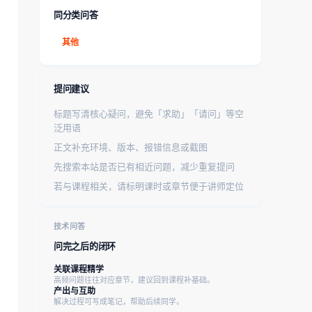
同分类问答
其他
提问建议
标题写清核心疑问，避免「求助」「请问」等空
泛用语
正文补充环境、版本、报错信息或截图
先搜索本站是否已有相近问题，减少重复提问
若与课程相关，请标明课时或章节便于讲师定位
技术问答
问完之后的闭环
关联课程精学
高频问题往往对应章节，建议回到课程补基础。
产出与互助
解决过程可写成笔记，帮助后续同学。