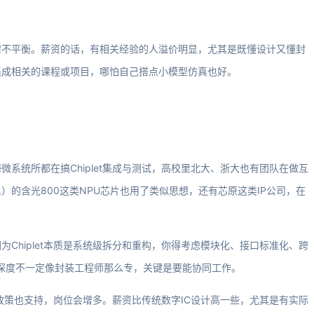
需不平衡。薪资的话，有相关经验的人溢价明显，尤其是既懂设计又懂封
集成相关的课程或项目，哪怕自己搭点小模型仿真也好。
系统所都在搞Chiplet集成与测试，高校里北大、浙大也有团队在做互
的含光800这类NPU芯片也用了类似思想，还有芯原这类IP公司，在
Chiplet本质是系统级拆分和重构，你得考虑模块化、接口标准化、跨
但深度不一定像封装工程师那么专，关键是要能协同工作。
国内政策也支持，岗位会增多。薪资比传统数字IC设计高一些，尤其是有实际