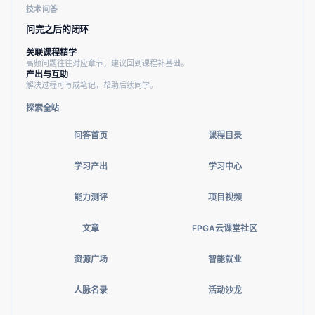
技术问答
问完之后的闭环
关联课程精学
高频问题往往对应章节，建议回到课程补基础。
产出与互助
解决过程可写成笔记，帮助后续同学。
探索全站
问答首页
课程目录
学习产出
学习中心
能力测评
项目视频
文章
FPGA云课堂社区
资源广场
智能就业
人脉名录
活动沙龙