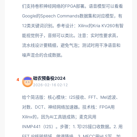
们支持卷积神经网络的FPGA部署。语音模型可以看看
Google的Speech Commands数据集和对应模型，有
12类关键词识别。参考设计：Xilinx的Kria KV260有智
能视觉例子，音频可以类比。注意：实时性要求高，
流水线设计要精细，避免气泡；测试时用干净语音和
噪声混合的合成数据。
硅农预备役2024
4
2026-02-16 02:12
给个简洁版：核心模块：I2S接收、FFT、Mel滤波、
对数、DCT、神经网络加速器。技术栈：FPGA用
Xilinx的，因为AI工具链成熟；麦克风用
INMP441（I2S）。步骤：1. 写I2S接口收数据。2. 用
FFT IP核转频域，做谱降噪。3. MFCC用HLS写，加