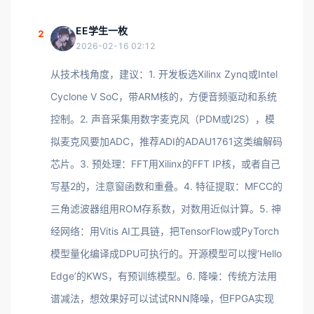
EE学生一枚
2
2026-02-16 02:12
从技术栈角度，建议：1. 开发板选Xilinx Zynq或Intel
Cyclone V SoC，带ARM核的，方便音频驱动和系统
控制。2. 声音采集用数字麦克风（PDM或I2S），模
拟麦克风要加ADC，推荐ADI的ADAU1761这类编解码
芯片。3. 预处理：FFT用Xilinx的FFT IP核，或者自己
写基2的，注意窗函数和重叠。4. 特征提取：MFCC的
三角滤波器组用ROM存系数，对数用近似计算。5. 神
经网络：用Vitis AI工具链，把TensorFlow或PyTorch
模型量化编译成DPU可执行的。开源模型可以搜‘Hello
Edge’的KWS，有预训练模型。6. 降噪：传统方法用
谱减法，想效果好可以试试RNN降噪，但FPGA实现