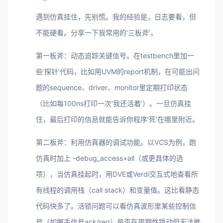
遇到仿真挂住，先别慌。我的经验是，日志要看，但
不能硬看。分享一下我常用的‘三板斧’。
第一板斧：动态追踪关键信号。在testbench里加一
些‘探针’代码，比如用UVM的report机制，在可能出问
题的sequence、driver、monitor里定期打印状态
（比如每100ns打印一次‘我还活着’）。一旦仿真挂
住，最后打印的信息就能告诉你程序‘死’在哪里附近。
第二板斧：利用仿真器的调试功能。以VCS为例，跑
仿真时加上 -debug_access+all（或更具体的选
项），当仿真挂起时，用DVE或Verdi交互式地查看所
有线程的调用栈（call stack）和变量值。这比看静态
代码快多了。活锁问题可以看仿真波形里某些控制信
号（如握手信号ack/req）是否在周期性跳动但无法推