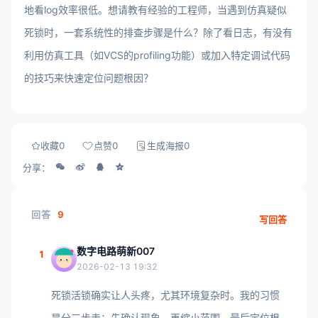
地看log效率很低。想请教有经验的工程师，当遇到仿真疑似
死锁时，一套系统性的排查步骤是什么？除了看日志，有没有
利用仿真工具（如VCS的profiling功能）或加入特定调试代码
的技巧来快速定位问题根因？
收藏
0
点赞
0
生成海报
0
分享：
回答
9
写回答
数字电路萌新007
1
2026-02-13 19:32
死锁活锁确实让人头疼，尤其环境复杂时。我的习惯
是分三步走：先确认现象，再缩小范围，最后定位根