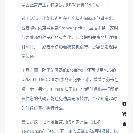
是否正常产生，特别是用UVM配置的时钟。
对于活锁，比如状态机在几个状态间循环但跳不出，
或者随机约束导致某个cover point一直达不到。这时
候要看随机种子和约束条件。我会把相关事务的详细
打印打开，或者用波形看状态机跳转，更容易发现异
常循环。
工具方面，除了仿真器的profiling，还可以用VCS的
UVM_TR_RECORD把事务流记录下来，看看事务卡在
哪一步。另外，在initial块里加一个超时退出并打印错
误信息的代码，能避免仿真无限挂住，至少知道超时
5
的时候仿真在执行什么。
最后建议，把环境里常用的同步原语（比如
semaphore）包装一下，加入调试ID和超时报警，以