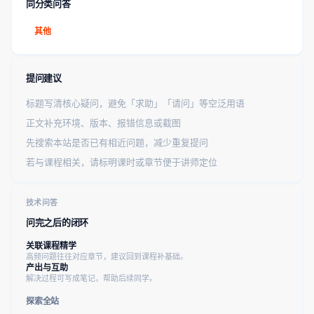
同分类问答
其他
提问建议
标题写清核心疑问，避免「求助」「请问」等空泛用语
正文补充环境、版本、报错信息或截图
先搜索本站是否已有相近问题，减少重复提问
若与课程相关，请标明课时或章节便于讲师定位
技术问答
问完之后的闭环
关联课程精学
高频问题往往对应章节，建议回到课程补基础。
产出与互助
解决过程可写成笔记，帮助后续同学。
探索全站