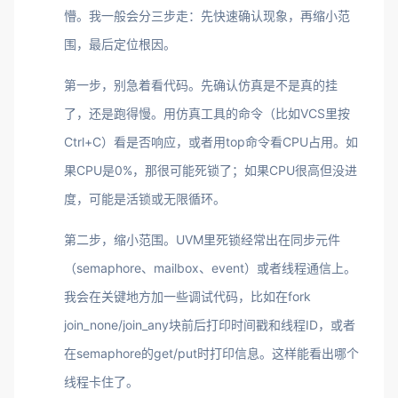
懵。我一般会分三步走：先快速确认现象，再缩小范
围，最后定位根因。
第一步，别急着看代码。先确认仿真是不是真的挂
了，还是跑得慢。用仿真工具的命令（比如VCS里按
Ctrl+C）看是否响应，或者用top命令看CPU占用。如
果CPU是0%，那很可能死锁了；如果CPU很高但没进
度，可能是活锁或无限循环。
第二步，缩小范围。UVM里死锁经常出在同步元件
（semaphore、mailbox、event）或者线程通信上。
我会在关键地方加一些调试代码，比如在fork
join_none/join_any块前后打印时间戳和线程ID，或者
在semaphore的get/put时打印信息。这样能看出哪个
线程卡住了。