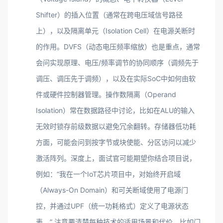
Shifter）的插入位置（通常在跨电压域信号路径
上），以及隔离单元（Isolation Cell）在电源关断时
的作用。DVFS（动态电压频率缩放）也是重点，通常
会问实现原理、电压/频率调节的协同顺序（调频先于
调压、调压先于调频），以及在实际SoC中如何由软
件或硬件控制器管理。操作数隔离（Operand
Isolation）常在数据路径中讨论，比如在ALU的输入
无效时锁存前级数据以避免冗余翻转。存储器低功耗
方面，可能会问到按字节或块使能、分区访问以减少
激活阵列。深度上，面试官可能期望你结合项目说，
例如：“我在一个IoT芯片项目中，对始终开启域
（Always-On Domain）和可关断域使用了电源门
控，并通过UPF（统一功耗格式）定义了电源状态
表。” 注意要清楚每种技术的适用场景和代价，比如门