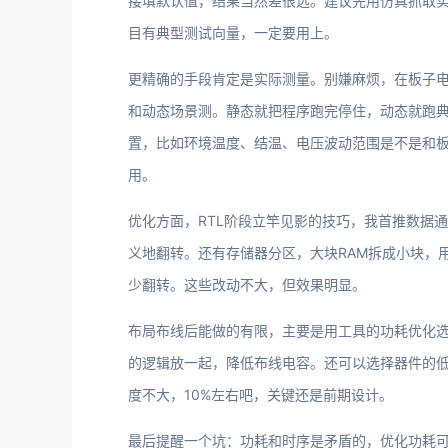
接填默认值，结果当然差很远。建议先用仿真抓取实
目有典型测试向量，一定要用上。
更精确的手段肯定是实际测量。别嫌麻烦，在板子
和动态场景测。静态就把程序跑完停住，动态就跑
置，比如环境温度、结温、电压波动范围是不是和
用。
优化方面，RTL阶段立竿见影的技巧，我首推数据
义地翻转。还有存储器分区，大块RAM拆成小块，
少翻转。这些改动不大，但效果明显。
布局布线后能做的有限，主要是用工具的功耗优化选项
的逻辑放一起，降低布线电容。还可以选择器件的低
度不大，10%左右吧，关键还是前期设计。
最后提醒一个坑：功耗和时序是矛盾的，优化功耗