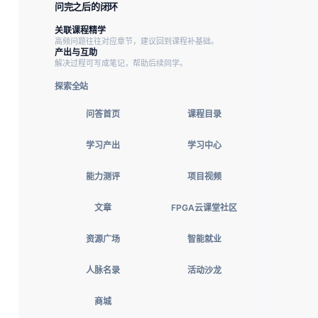
问完之后的闭环
关联课程精学
高频问题往往对应章节，建议回到课程补基础。
产出与互助
解决过程可写成笔记，帮助后续同学。
探索全站
问答首页
课程目录
学习产出
学习中心
能力测评
项目视频
文章
FPGA云课堂社区
资源广场
智能就业
人脉名录
活动沙龙
商城