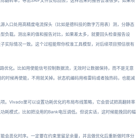
际翻转率，导出SAIF文件反标回去，这样出来的报告会准很多。如果项
电源入口处用高精度电流探头（比如是德科技的数字万用表）测，分静态
典型负载。测出来的值和报告对比，如果差太多，就要回头检查报告设
板子实际情况一致。这个过程能帮你校准工具模型，对后续项目预估很有
通路优化。比如用使能信号控制数据流，无效时让数据保持，而不是无意
用的时候再使能，不用就关掉。状态机编码用格雷码或者独热码，也能减
。Vivado里可以设置功耗优化的布局布线策略，它会尝试把高翻转率
功耗模式，比如把没用的Bank电压调低。但说实话，这时候能挽回的幅
可能会恶化时序。一定要在约束里留足余量，并且做优化后重新做时序分