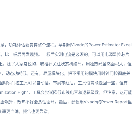
耗评估要贯穿整个流程。早期用Vivado的Power Estimator Excel
算，比上板后再发现强。上板后实测电流是必须的，可以用电源监控芯片
技巧上，除了大家常说的，我推荐关注状态机编码。用独热码虽然面积大，但
转少，动态功耗低。还有，尽量模块化，把不常用的模块用时钟门控彻底关
，但时钟门控工具可以自动插。布局布线后，工具设置能挽回一些，但有
 Optimization High"，工具会尝试降低布线电容和逻辑级数。但注意，这可能
，散热不好会恶性循环。最后，建议用Vivado的Power Report里
，这样翻转率更准确，报告也更靠谱。