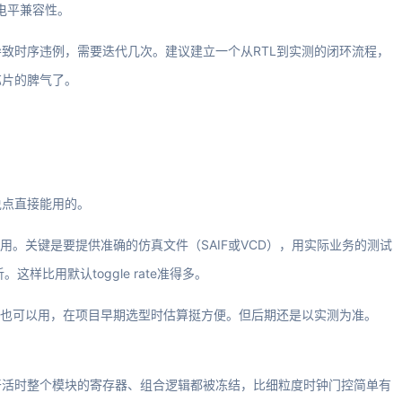
意电平兼容性。
致时序违例，需要迭代几次。建议建立一个从RTL到实测的闭环流程，
芯片的脾气了。
说点直接能用的。
，但你要会用。关键是要提供准确的仿真文件（SAIF或VCD），用实际业务的测试
这样比用默认toggle rate准得多。
PE）电子表格也可以用，在项目早期选型时估算挺方便。但后期还是以实测为准。
不干活时整个模块的寄存器、组合逻辑都被冻结，比细粒度时钟门控简单有