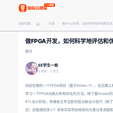
7.0课程
当前位置：
问答
做FPGA开
-
-
做FPGA开发，如何科学地评估和
提问
EE学生一枚
0 粉丝
·
0 关注
目前在做的一个FPGA项目（基于Kintex-7），在
学习一下FPGA功耗分析和优化的方法。除了看Vivado的
RTL设计阶段，有哪些立竿见影的低功耗设计技巧（除
式）还能挽回多少？求有实际项目经验的大佬分享流程