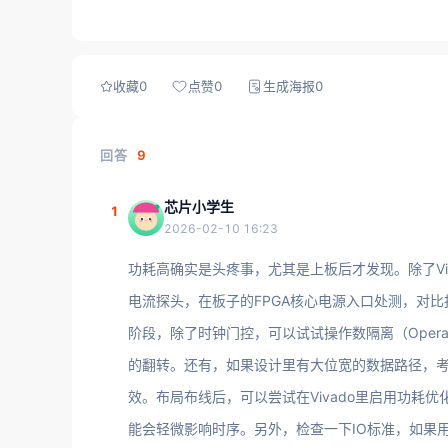
收藏
0
点赞
0
生成海报
0
回答
9
芯片小学生
1
2026-02-10 16:23
功耗高确实是头疼事，尤其是上板后才发现。除了Viva
电流探头，在板子的FPGA核心电源入口处测，对
阶段，除了时钟门控，可以试试操作数隔离（Operan
的翻转。还有，如果设计里有大位宽的数据路径，
效。布局布线后，可以尝试在Vivado里启用功耗优化选
能会轻微影响时序。另外，检查一下IO标准，如果用L