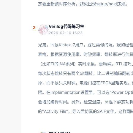
定要重新跑时序分析，避免出现setup/hold违规。
Verilog代码练习生
2
2026-02-10 16:23
兄弟，同是Kintex-7用户，踩过类似的坑。我的经验是，功
表格，根据资源使用率、时钟频率、翻转率进行估
（比如TI的INA系列）实时采集，更精确。RTL
每次状态跳转只有两个bit翻转，比二进制编码翻
掉，而不是只关时钟，电源门控在FPGA里难实现
限。在Implementation设置里，可以选"Power
会增加编译时间。另外，检查温度，高温下静态功耗会飙升
的"Activity File"，导入后仿真的SAIF文件