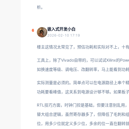
析。
嵌入式开发小白
6
2026-02-10 17:19
楼主这情况太常见了，预估功耗和实际对不上，十
工具上，除了Vivado自带的，可以试试Xilinx的Pow
如换速度等级、调电压、改翻转率，马上能看到功
实际测量是必须的。简单点可以在电源路径上串个
功耗要看峰值，这关系到电源设计够不够。如果板子
RTL技巧方面，时钟门控是基础，但要注意别乱用
替大组合逻辑，虽然寄存器多了，但降低了毛刺和组
位，用多少位就定义多少位，多余的位一直在翻转