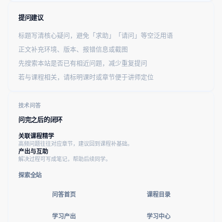
提问建议
标题写清核心疑问，避免「求助」「请问」等空泛用语
正文补充环境、版本、报错信息或截图
先搜索本站是否已有相近问题，减少重复提问
若与课程相关，请标明课时或章节便于讲师定位
技术问答
问完之后的闭环
关联课程精学
高频问题往往对应章节，建议回到课程补基础。
产出与互助
解决过程可写成笔记，帮助后续同学。
探索全站
问答首页
课程目录
学习产出
学习中心