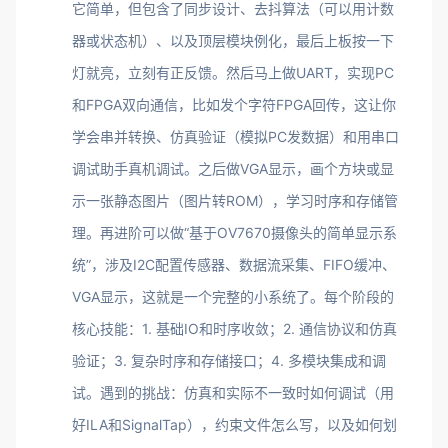
它简单，但包含了同步设计、去抖算法（可以用计数
器或状态机）、以及顶层模块例化，最后上板按一下
灯就亮，立刻有正反馈。然后马上做UART，实现PC
和FPGA双向通信，比如发个字符FPGA回传，这让你
学会串并转换、仿真验证（模拟PC发数据）和用串口
调试助手真机调试。之后做VGA显示，画个方块或显
示一张静态图片（图片转ROM），学习时序和存储管
理。再进阶可以做“基于OV7670摄像头的简单显示系
统”，涉及I2C配置传感器、数据流采集、FIFO缓冲、
VGA显示，这就是一个完整的小系统了。每个阶段的
核心技能：1. 基础IO和时序收敛；2. 通信协议和仿真
验证；3. 复杂时序和存储接口；4. 多模块集成和调
试。遇到的挑战：仿真和实际不一致时如何调试（用
好ILA和SignalTap），约束文件怎么写，以及如何划