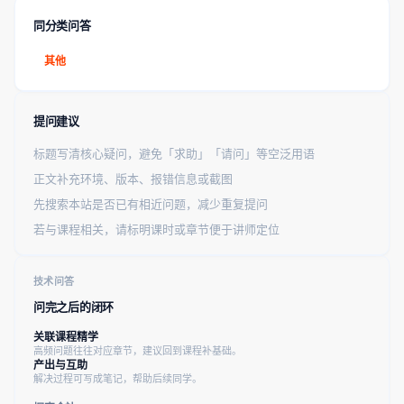
同分类问答
其他
提问建议
标题写清核心疑问，避免「求助」「请问」等空泛用语
正文补充环境、版本、报错信息或截图
先搜索本站是否已有相近问题，减少重复提问
若与课程相关，请标明课时或章节便于讲师定位
技术问答
问完之后的闭环
关联课程精学
高频问题往往对应章节，建议回到课程补基础。
产出与互助
解决过程可写成笔记，帮助后续同学。