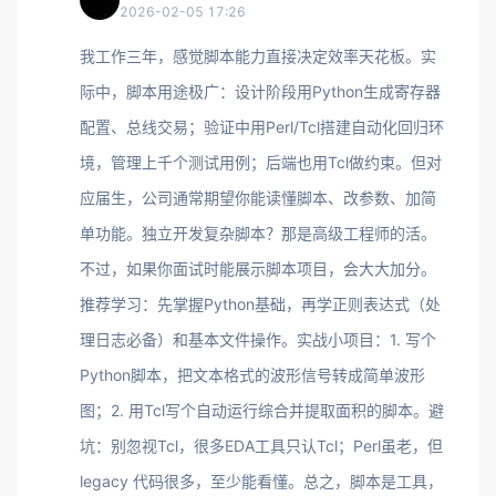
2026-02-05 17:26
我工作三年，感觉脚本能力直接决定效率天花板。实
际中，脚本用途极广：设计阶段用Python生成寄存器
配置、总线交易；验证中用Perl/Tcl搭建自动化回归环
境，管理上千个测试用例；后端也用Tcl做约束。但对
应届生，公司通常期望你能读懂脚本、改参数、加简
单功能。独立开发复杂脚本？那是高级工程师的活。
不过，如果你面试时能展示脚本项目，会大大加分。
推荐学习：先掌握Python基础，再学正则表达式（处
理日志必备）和基本文件操作。实战小项目：1. 写个
Python脚本，把文本格式的波形信号转成简单波形
图；2. 用Tcl写个自动运行综合并提取面积的脚本。避
坑：别忽视Tcl，很多EDA工具只认Tcl；Perl虽老，但
legacy 代码很多，至少能看懂。总之，脚本是工具，