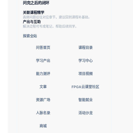
问完之后的闭环
关联课程精学
高频问题往往对应章节，建议回到课程补基础。
产出与互助
解决过程可写成笔记，帮助后续同学。
探索全站
问答首页
课程目录
学习产出
学习中心
能力测评
项目视频
文章
FPGA云课堂社区
资源广场
智能就业
人脉名录
活动沙龙
商城