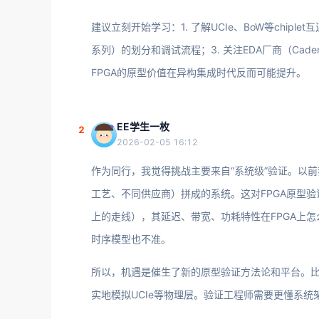
建议立刻开始学习：1. 了解UCIe、BoW等chiplet
系列）的划分和调试流程；3. 关注EDA厂商（Caden
FPGA的原型价值在异构集成时代反而可能提升。
EE学生一枚
2
2026-02-05 16:12
作为同行，我觉得挑战主要来自“系统级”验证。以前我
工艺、不同供应商）拼成的系统。这对FPGA原型验
上的走线），其延迟、带宽、功耗特性在FPGA上怎么模
时序模型也不准。
所以，机遇是催生了新的原型验证方法论和平台。比如
实地模拟UCIe等物理层。验证工程师需要更懂系统架构