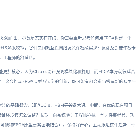
脱颖而出。挑战是实实在在的：你需要重新思考如何用FPGA构建一个
可能用一个FPGA来模拟，它们之间的互连网络怎么在板级实现？这涉及到硬件板卡
验证工程师的舒适区。
更加核心，因为Chiplet设计强调模块化和复用，而FPGA本身就很适合
。其次，这会推动FPGA原型方法学的创新，你可能有机会参与搭建新的原型平
进封装的基础概念，知道UCIe、HBM等关键术语。中期，在你的现有项目
，我的验证环境该怎么调整？长期，向系统验证工程师靠拢，学习性能建模、功
也可能和FPGA原型更紧密地结合）。保持好奇心，主动跟进这个趋势，你