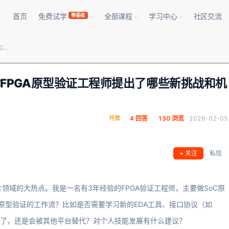
首页
免费试学
全部课程
学习中心
社区交流
零基础
Chiplet和先进封装技术火热，这对FPGA原型验证工程师提出了哪些新挑战和机遇？
这对FPGA原型验证工程师提出了哪些新挑战和机
开放
4 回答
130 浏览
2026-02-05
+ 关注
私信
是芯片领域的大热点。我是一名有3年经验的FPGA验证工程师，主要做SoC原
A原型验证的工作流？比如是否需要学习新的EDA工具、接口协议（如
重要了，还是会被其他平台替代？对个人技能发展有什么建议？