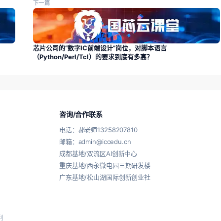
下一篇
芯片公司的“数字IC前端设计”岗位，对脚本语言
（Python/Perl/Tcl）的要求到底有多高？
咨询/合作联系
电话：郝老师13258207810
邮箱：admin@iccedu.cn
成都基地/双流区AI创新中心
重庆基地/西永微电园三期研发楼
广东基地/松山湖国际创新创业社
利