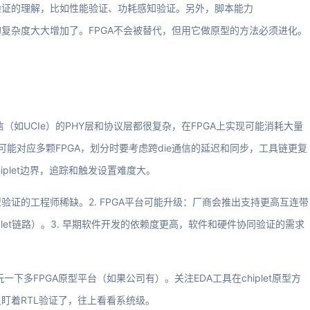
验证的理解，比如性能验证、功耗感知验证。另外，脚本能力
FPGA的复杂度大大增加了。FPGA不会被替代，但用它做原型的方法必须进化。
通信（如UCIe）的PHY层和协议层都很复杂，在FPGA上实现可能消耗大量
计可能对应多颗FPGA，划分时要考虑跨die通信的延迟和同步，工具链更复
iplet边界，追踪和触发设置难度大。
验证的工程师稀缺。2. FPGA平台可能升级：厂商会推出支持更高互连带
hiplet链路）。3. 早期软件开发的依赖度更高，软件和硬件协同验证的需求
下多FPGA原型平台（如果公司有）。关注EDA工具在chiplet原型方
盯着RTL验证了，往上看看系统级。