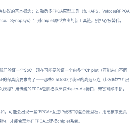
互连协议的基本概念；2. 熟悉多FPGA原型工具（如HAPS、Veloce的FPGA
ce、Synopsys）针对chiplet原型推出的新工具链。别担心被替代，
们验证一个SoC，现在可能要验证一个由多个Chiplet（可能来自不同
证的保真度要求高了——那些2.5D/3D封装里的高速互连（比如硅中介层
拟？用传统的FPGA管脚模拟高速die-to-die接口，带宽可能不够，
，可能会出现一些“FPGA+互连IP硬核”的混合原型板，用硬核来更真
，才能合理地在FPGA上建模chiplet系统。