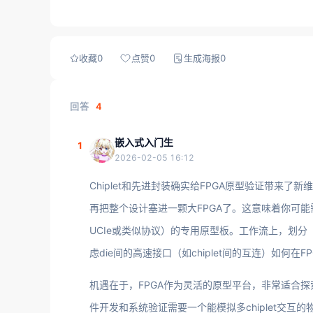
收藏
0
点赞
0
生成海报
0
回答
4
嵌入式入门生
1
2026-02-05 16:12
Chiplet和先进封装确实给FPGA原型验证带来了
再把整个设计塞进一颗大FPGA了。这意味着你可能
UCIe或类似协议）的专用原型板。工作流上，划分（p
虑die间的高速接口（如chiplet间的互连）如何在F
机遇在于，FPGA作为灵活的原型平台，非常适合探索
件开发和系统验证需要一个能模拟多chiplet交互的