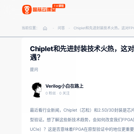
7.0课程
当前位置：
问答
-
-
Chiplet和先进封装技术火热，
遇？
提问
Verilog小白在路上
0 粉丝
·
0 关注
最近看行业新闻，Chiplet（芯粒）和2.5D/3D封装
型验证。想了解这些新技术趋势，会如何改变我们FPG
UCIe）？这是否意味着FPGA在原型验证中的地位更