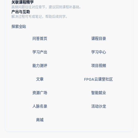
关联课程精学
高频问题往往对应章节，建议回到课程补基础。
产出与互助
解决过程可写成笔记，帮助后续同学。
探索全站
问答首页
课程目录
学习产出
学习中心
能力测评
项目视频
文章
FPGA云课堂社区
资源广场
智能就业
人脉名录
活动沙龙
商城