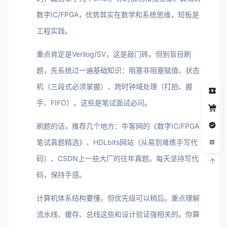
数字IC/FPGA，优势其实在数学和系统思维，短板是
工程实践。
重点肯定是Verilog/SV，这是敲门砖。但别盲目刷
题，先系统过一遍基础知识：阻塞非阻塞赋值、状态
5
机（三段式必须掌握）、跨时钟域处理（打拍、握
手、FIFO）。这些是笔试面试必问。
刷题的话，推荐几个地方：牛客网的《数字IC/FPGA
笔试真题精选》、HDLbits网站（从易到难练手写代
码）、CSDN上一些大厂的往年真题。每天坚持写代
码，保持手感。
计算机体系结构要懂，但优先级可以稍后。重点理解
流水线、缓存、总线这些和设计验证强相关的。你算