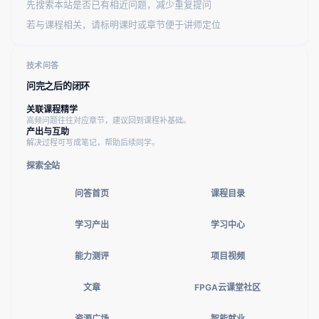
先搜索本站是否已有相近问题，减少重复提问
若与课程相关，请标明课时或章节便于讲师定位
技术问答
问完之后的闭环
关联课程精学
高频问题往往对应章节，建议回到课程补基础。
产出与互助
解决过程可写成笔记，帮助后续同学。
探索全站
问答首页
课程目录
学习产出
学习中心
能力测评
项目视频
文章
FPGA云课堂社区
资源广场
智能就业