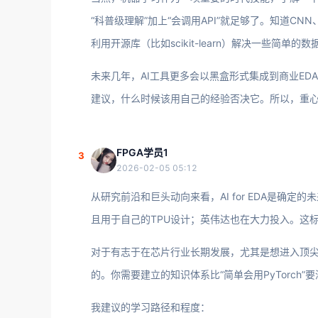
“科普级理解”加上“会调用API”就足够了。知道C
利用开源库（比如scikit-learn）解决一些简
未来几年，AI工具更多会以黑盒形式集成到商业ED
建议，什么时候该用自己的经验否决它。所以，重
FPGA学员1
3
2026-02-05 05:12
从研究前沿和巨头动向来看，AI for EDA是确定
且用于自己的TPU设计；英伟达也在大力投入。这
对于有志于在芯片行业长期发展，尤其是想进入顶尖
的。你需要建立的知识体系比“简单会用PyTorch”
我建议的学习路径和程度：