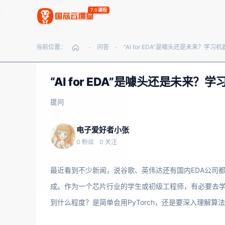
7.0课程
当前位置：
问答
-
-
“AI for EDA”是噱头还是未
提问
电子爱好者小张
0 粉丝
·
0 关注
最近看到不少新闻，说谷歌、英伟达还有国内EDA公司都在搞
成。作为一个芯片行业的学生或初级工程师，有必要去学
到什么程度？是简单会用PyTorch，还是要深入理解算