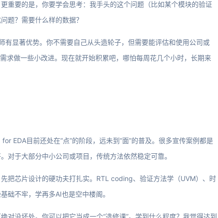
。更重要的是，你要学会思考：我手头的这个问题（比如某个模块的验证
成问题？需要什么样的数据？
工程师有显著优势。你不需要自己从头造轮子，但需要能评估和使用公司或
特定需求做一些小改进。现在就开始积累吧，哪怕每周花几个小时，长期来
or EDA目前还处在“点”的阶段，远未到“面”的普及。很多宣传案例都是
好。对于大部分中小公司或项目，传统方法依然稳定可靠。
芯片设计的硬功夫打扎实。RTL coding、验证方法学（UVM）、时
基础不牢，学再多AI也是空中楼阁。
绝对没坏处。你可以把它当成一个“选修课”。学到什么程度？我觉得达到