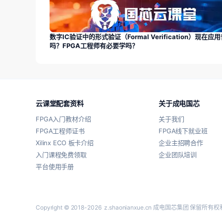
数字IC验证中的形式验证（Formal Verification）现在应
吗？FPGA工程师有必要学吗？
云课堂配套资料
关于成电国芯
FPGA入门教材介绍
关于我们
FPGA工程师证书
FPGA线下就业班
Xilinx ECO 板卡介绍
企业主招聘合作
入门课程免费领取
企业团队培训
平台使用手册
Copyright © 2018-2026
z.shaonianxue.cn
成电国芯集团 保留所有权