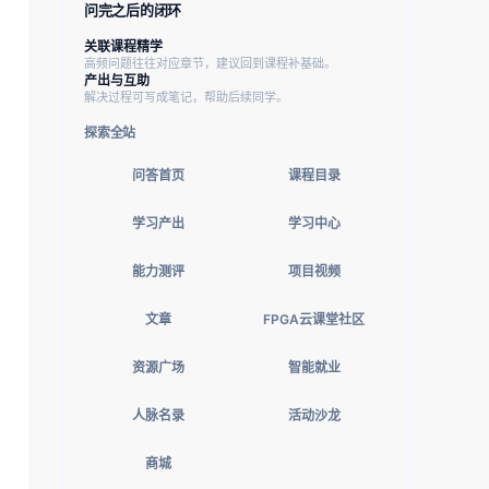
问完之后的闭环
关联课程精学
高频问题往往对应章节，建议回到课程补基础。
产出与互助
解决过程可写成笔记，帮助后续同学。
探索全站
问答首页
课程目录
学习产出
学习中心
能力测评
项目视频
文章
FPGA云课堂社区
资源广场
智能就业
人脉名录
活动沙龙
商城