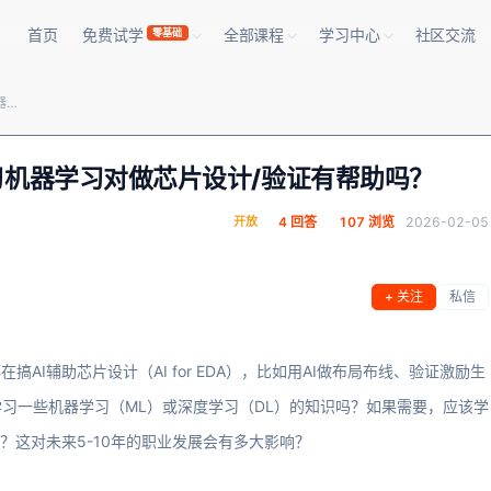
首页
免费试学
全部课程
学习中心
社区交流
零基础
“AI for EDA”是噱头还是未来？学习机器学习对做芯片设计/验证有帮助吗？
来？学习机器学习对做芯片设计/验证有帮助吗？
开放
4 回答
107 浏览
2026-02-05
+ 关注
私信
AI辅助芯片设计（AI for EDA），比如用AI做布局布线、验证激励生
习一些机器学习（ML）或深度学习（DL）的知识吗？如果需要，应该学
法？这对未来5-10年的职业发展会有多大影响？