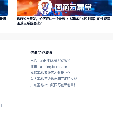
用普遍
做FPGA开发，如何评估一个IP核（比如DDR4控制器）的性能是
否满足系统要求？
咨询/合作联系
电话：郝老师13258207810
邮箱：admin@iccedu.cn
成都基地/双流区AI创新中心
重庆基地/西永微电园三期研发楼
广东基地/松山湖国际创新创业社
利