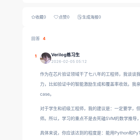
收藏
0
点赞
0
生成海报
0
回答
4
Verilog练习生
1
2026-02-05 05:12
作为在芯片验证领域干了七八年的工程师，我谈谈我的看
力，比如验证中的智能激励生成和覆盖率收敛。我
case。
对于学生和初级工程师，我的建议是：一定要学，但
师。所以，学习的重点不是去死磕SVM的数学推导
具体来说，你应该达到的程度是：能用Python和PyT