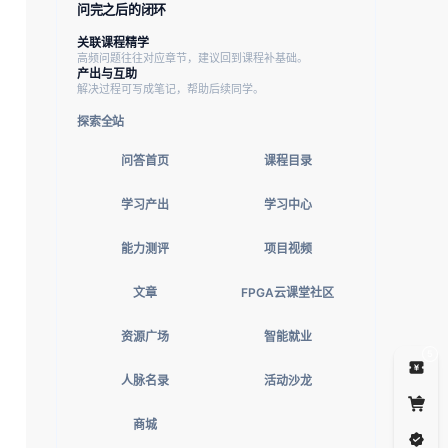
问完之后的闭环
关联课程精学
高频问题往往对应章节，建议回到课程补基础。
产出与互助
解决过程可写成笔记，帮助后续同学。
探索全站
问答首页
课程目录
学习产出
学习中心
能力测评
项目视频
文章
FPGA云课堂社区
资源广场
智能就业
5
人脉名录
活动沙龙
商城