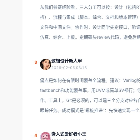
从我们参赛经验看，三人分工可以按：设计（包括RTL co
析）、流程与集成（脚本、综合、文档和版本管理）。你
文件和中间文件。协作时，设计同学先定接口，验
仿真、综合、上板。定期碰头review代码，避免后
逻辑设计新人甲
3
2026-02-05 03:13
痛点是如何在有限时间覆盖全流程。建议：Verilo
testbench和功能覆盖率，用UVM或简单SV
作。工具上，Git是必须的，可以建三个分支对应各
跟踪任务。成功模式是“螺旋推进”：先快速实现一
嵌入式爱好者小王
4