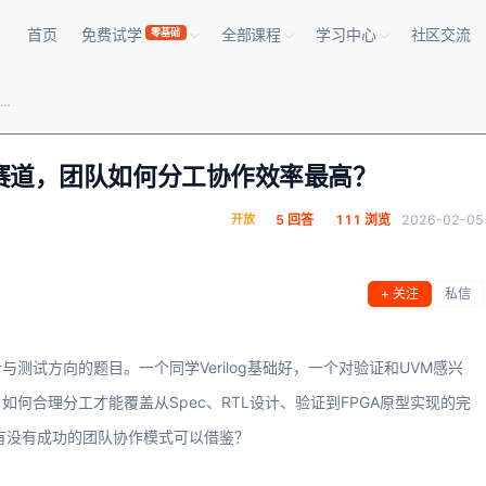
首页
免费试学
全部课程
学习中心
社区交流
零基础
想参加集创赛的“芯片设计与测试”赛道，团队如何分工协作效率最高？
赛道，团队如何分工协作效率最高？
开放
5 回答
111 浏览
2026-02-05
+ 关注
私信
测试方向的题目。一个同学Verilog基础好，一个对验证和UVM感兴
何合理分工才能覆盖从Spec、RTL设计、验证到FPGA原型实现的完
？有没有成功的团队协作模式可以借鉴？