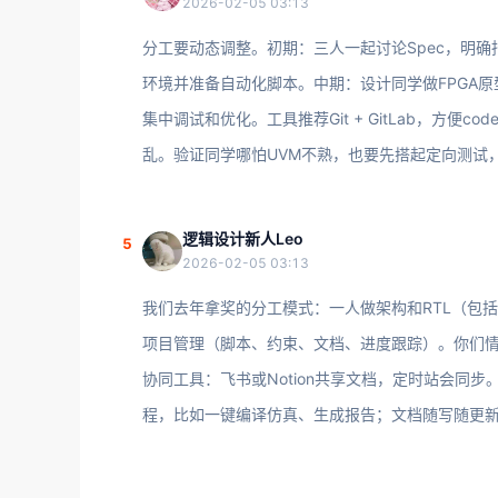
2026-02-05 03:13
分工要动态调整。初期：三人一起讨论Spec，明确
环境并准备自动化脚本。中期：设计同学做FPGA
集中调试和优化。工具推荐Git + GitLab，方便
乱。验证同学哪怕UVM不熟，也要先搭起定向测试
逻辑设计新人Leo
5
2026-02-05 03:13
我们去年拿奖的分工模式：一人做架构和RTL（包括
项目管理（脚本、约束、文档、进度跟踪）。你们情
协同工具：飞书或Notion共享文档，定时站会同
程，比如一键编译仿真、生成报告；文档随写随更