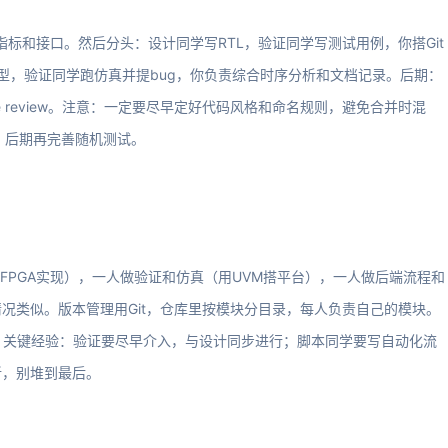
指标和接口。然后分头：设计同学写RTL，验证同学写测试用例，你搭Git
原型，验证同学跑仿真并提bug，你负责综合时序分析和文档记录。后期：
code review。注意：一定要尽早定好代码风格和命名规则，避免合并时混
，后期再完善随机测试。
FPGA实现），一人做验证和仿真（用UVM搭平台），一人做后端流程和
况类似。版本管理用Git，仓库里按模块分目录，每人负责自己的模块。
步。关键经验：验证要尽早介入，与设计同步进行；脚本同学要写自动化流
新，别堆到最后。