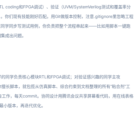
ding和FPGA调试）、验证（UVM/SystemVerilog测试和覆盖率分
们现有技能刚好匹配。用Git做版本控制，注意.gitignore里忽略工程
证同学同步写测试用例，你负责把整个流程串起来——比如用脚本一键跑
期集成出问题。
g好的同学负责核心模块RTL和FPGA调试；对验证感兴趣的同学主攻
都行；你擅长脚本，就包揽从仿真脚本、综合约束到文档整理的所有“粘合剂”工
自工作，每天commit。协同设计用腾讯会议共享屏幕看代码，用在线表格
个最小版本，再迭代优化。