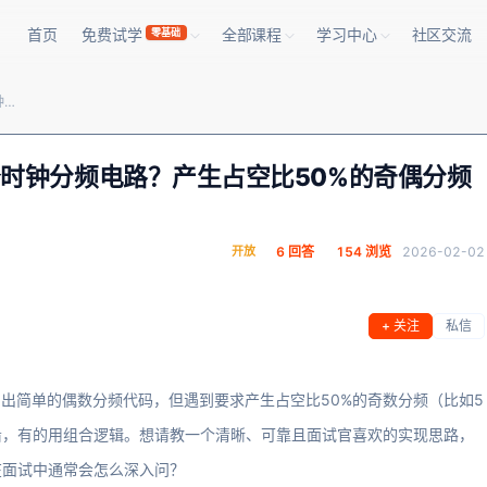
首页
免费试学
全部课程
学习中心
社区交流
零基础
Verilog笔试常考题：如何设计一个时钟分频电路？产生占空比50%的奇偶分频有什么不同？
一个时钟分频电路？产生占空比50%的奇偶分频
开放
6 回答
154 浏览
2026-02-02
+ 关注
私信
能写出简单的偶数分频代码，但遇到要求产生占空比50%的奇数分频（比如5
沿，有的用组合逻辑。想请教一个清晰、可靠且面试官喜欢的实现思路，
在面试中通常会怎么深入问？