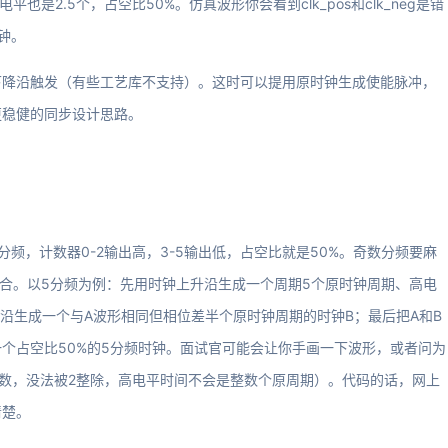
电平也是2.5个，占空比50%。仿真波形你会看到clk_pos和clk_neg是错
钟。
下降沿触发（有些工艺库不支持）。这时可以提用原时钟生成使能脉冲，
更稳健的同步设计思路。
频，计数器0-2输出高，3-5输出低，占空比就是50%。奇数分频要麻
组合。以5分频为例：先用时钟上升沿生成一个周期5个原时钟周期、高电
降沿生成一个与A波形相同但相位差半个原时钟周期的时钟B；最后把A和B
个占空比50%的5分频时钟。面试官可能会让你手画一下波形，或者问为
奇数，没法被2整除，高电平时间不会是整数个原周期）。代码的话，网上
清楚。