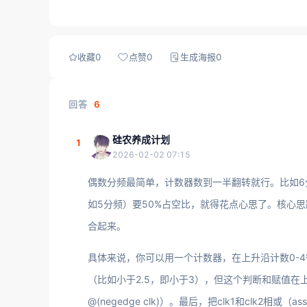
收藏
0
点赞
0
生成海报
0
回答
6
硅农养成计划
1
2026-02-02 07:15
偶数分频最简单，计数器数到一半翻转就行。比如6分
如5分频）要50%占空比，就得花点心思了。核心
合起来。
具体来说，你可以用一个计数器，在上升沿计数0-4循环
（比如小于2.5，即小于3），但这个判断和赋值在上升
@(negedge clk)）。最后，把clk1和clk2相或（as