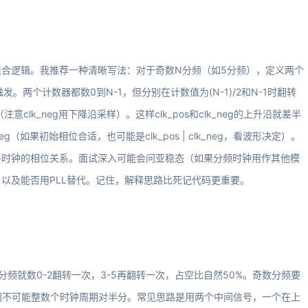
合逻辑。我推荐一种清晰写法：对于奇数N分频（如5分频），定义两个
沿触发。两个计数器都数0到N-1，但分别在计数值为(N-1)/2和N-1时翻转
eg（注意clk_neg用下降沿采样）。这样clk_pos和clk_neg的上升沿就差半
lk_neg（如果初始相位合适，也可能是clk_pos | clk_neg，看波形决定）。
终时钟的相位关系。面试深入可能会问亚稳态（如果分频时钟用作其他模
以及能否用PLL替代。记住，解释思路比死记代码更重要。
频就数0-2翻转一次，3-5再翻转一次，占空比自然50%。奇数分频要
间不可能整数个时钟周期对半分。常见思路是用两个中间信号，一个在上