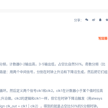
分享：
写回答
频，计数器0-2输出高，3-5输出低，占空比自然50%。奇数分频（比
思路是：用两个中间信号，分别在时钟上升沿和下降沿生成，然后把它们组
。然后定义两个信号clk1和clk2。clk1在计数器小于某个值时拉高
沿做。clk2的逻辑和clk1一样，但它在时钟下降沿触发（用always
sign clk_out = clk1 | clk2），得到的就是占空比50%的5分频时钟。