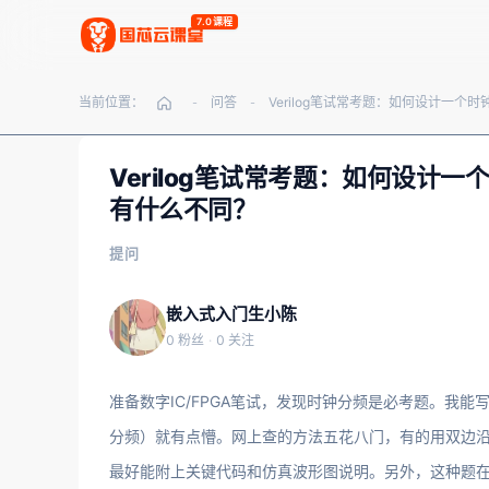
7.0课程
当前位置：
问答
-
-
Verilog笔试常考题：如何设计
有什么不同？
提问
嵌入式入门生小陈
0 粉丝
·
0 关注
准备数字IC/FPGA笔试，发现时钟分频是必考题。我
分频）就有点懵。网上查的方法五花八门，有的用双边
最好能附上关键代码和仿真波形图说明。另外，这种题