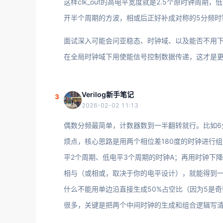
这样clk_out的高电平宽度就是2.5个原时钟周期，低
开半个周期的方波，相或后正好补成对称的5分频时
面试深入可能会问亚稳态、时钟域、以及能否不用
在全局时钟域下用使能信号控制数据传递，这才是
Verilog新手笔记
3
2026-02-02 11:13
偶数分频最简单，计数器数到一半翻转就行。比如6分
烦点，核心思路是用两个相位差180度的时钟进行
平2个周期、低电平3个周期的时钟A；再用时钟下
相与（或相或，取决于你的电平设计），就能得到一
什么不能用单边沿直接生成50%占空比（因为5是
很多，关键是把两个中间时钟的生成和组合逻辑写