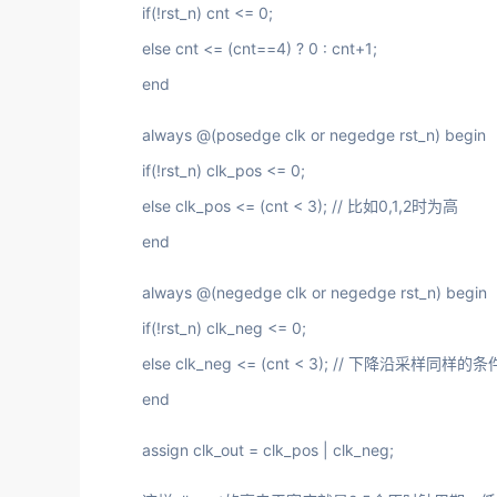
if(!rst_n) cnt <= 0;
else cnt <= (cnt==4) ? 0 : cnt+1;
end
always @(posedge clk or negedge rst_n) begin
if(!rst_n) clk_pos <= 0;
else clk_pos <= (cnt < 3); // 比如0,1,2时为高
end
always @(negedge clk or negedge rst_n) begin
if(!rst_n) clk_neg <= 0;
else clk_neg <= (cnt < 3); // 下降沿采样同样的条
end
assign clk_out = clk_pos | clk_neg;