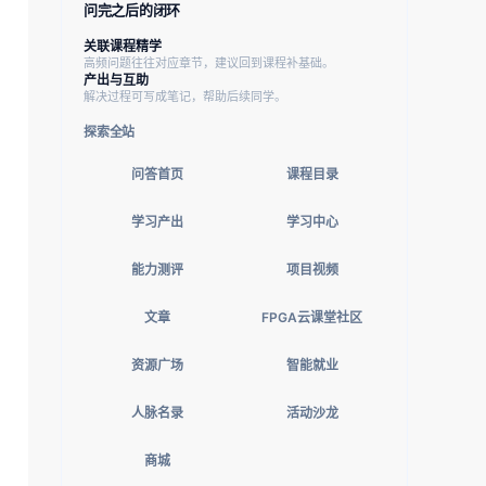
问完之后的闭环
关联课程精学
高频问题往往对应章节，建议回到课程补基础。
产出与互助
解决过程可写成笔记，帮助后续同学。
探索全站
问答首页
课程目录
学习产出
学习中心
能力测评
项目视频
文章
FPGA云课堂社区
资源广场
智能就业
人脉名录
活动沙龙
商城