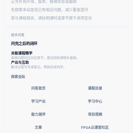
正文补充环境、版本、报错信息或截图
先搜索本站是否已有相近问题，减少重复提问
若与课程相关，请标明课时或章节便于讲师定位
技术问答
问完之后的闭环
关联课程精学
高频问题往往对应章节，建议回到课程补基础。
产出与互助
解决过程可写成笔记，帮助后续同学。
探索全站
问答首页
课程目录
学习产出
学习中心
能力测评
项目视频
文章
FPGA云课堂社区