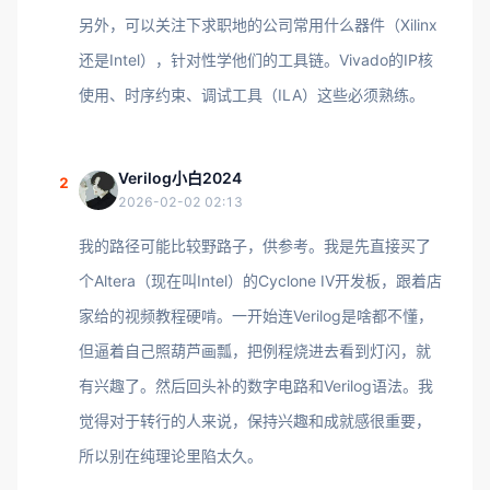
另外，可以关注下求职地的公司常用什么器件（Xilinx
还是Intel），针对性学他们的工具链。Vivado的IP核
使用、时序约束、调试工具（ILA）这些必须熟练。
Verilog小白2024
2
2026-02-02 02:13
我的路径可能比较野路子，供参考。我是先直接买了
个Altera（现在叫Intel）的Cyclone IV开发板，跟着店
家给的视频教程硬啃。一开始连Verilog是啥都不懂，
但逼着自己照葫芦画瓢，把例程烧进去看到灯闪，就
有兴趣了。然后回头补的数字电路和Verilog语法。我
觉得对于转行的人来说，保持兴趣和成就感很重要，
所以别在纯理论里陷太久。