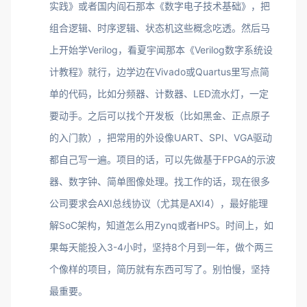
实践》或者国内阎石那本《数字电子技术基础》，把
组合逻辑、时序逻辑、状态机这些概念吃透。然后马
上开始学Verilog，看夏宇闻那本《Verilog数字系统设
计教程》就行，边学边在Vivado或Quartus里写点简
单的代码，比如分频器、计数器、LED流水灯，一定
要动手。之后可以找个开发板（比如黑金、正点原子
的入门款），把常用的外设像UART、SPI、VGA驱动
都自己写一遍。项目的话，可以先做基于FPGA的示波
器、数字钟、简单图像处理。找工作的话，现在很多
公司要求会AXI总线协议（尤其是AXI4），最好能理
解SoC架构，知道怎么用Zynq或者HPS。时间上，如
果每天能投入3-4小时，坚持8个月到一年，做个两三
个像样的项目，简历就有东西可写了。别怕慢，坚持
最重要。