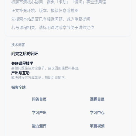
标题写清核心疑问，避免「求助」「请问」等空泛用语
正文补充环境、版本、报错信息或截图
先搜索本站是否已有相近问题，减少重复提问
若与课程相关，请标明课时或章节便于讲师定位
技术问答
问完之后的闭环
关联课程精学
高频问题往往对应章节，建议回到课程补基础。
产出与互助
解决过程可写成笔记，帮助后续同学。
探索全站
问答首页
课程目录
学习产出
学习中心
能力测评
项目视频