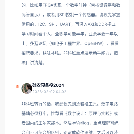
的，比如用FPGA实现一个数字时钟（带按键调整和数
码管显示），或者用SPI控制一个传感器。协议先掌握
常用的，I2C、SPI、UART，再深入AXI和DDR接口。
学习时间看个人，全职学可能半年，业余学要一年以
上。多逛论坛（如电子工程世界、OpenHW），看看
招聘要求，缺啥补啥。非科班重点展示动手能力，把
项目讲清楚。
硅农预备役2024
5
2026-02-02 04:02
非科班转行的话，我建议先别急着碰工具。数字电路
基础必须打牢，推荐看《数字设计：原理与实践》或
者国内的王尔乾那本。然后学Verilog，重点理解可综
合和不可综合的区别，别写成软件思维。之后可以装