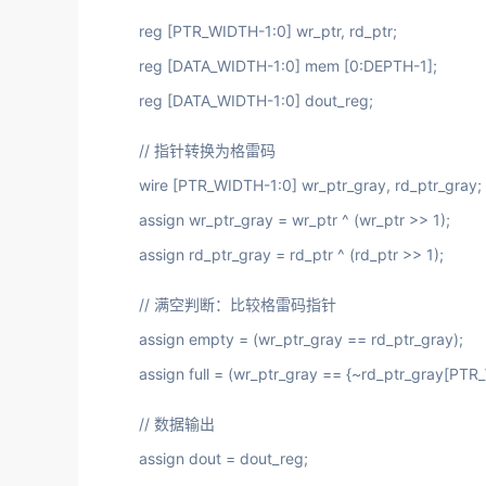
reg [PTR_WIDTH-1:0] wr_ptr, rd_ptr;
reg [DATA_WIDTH-1:0] mem [0:DEPTH-1];
reg [DATA_WIDTH-1:0] dout_reg;
// 指针转换为格雷码
wire [PTR_WIDTH-1:0] wr_ptr_gray, rd_ptr_gray;
assign wr_ptr_gray = wr_ptr ^ (wr_ptr >> 1);
assign rd_ptr_gray = rd_ptr ^ (rd_ptr >> 1);
// 满空判断：比较格雷码指针
assign empty = (wr_ptr_gray == rd_ptr_gray);
assign full = (wr_ptr_gray == {~rd_ptr_gray[PT
// 数据输出
assign dout = dout_reg;