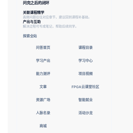
问完之后的闭环
关联课程精学
高频问题往往对应章节，建议回到课程补基础。
产出与互助
解决过程可写成笔记，帮助后续同学。
探索全站
问答首页
课程目录
学习产出
学习中心
能力测评
项目视频
文章
FPGA云课堂社区
资源广场
智能就业
人脉名录
活动沙龙
商城