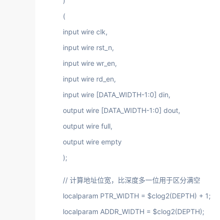
)
(
input wire clk,
input wire rst_n,
input wire wr_en,
input wire rd_en,
input wire [DATA_WIDTH-1:0] din,
output wire [DATA_WIDTH-1:0] dout,
output wire full,
output wire empty
);
// 计算地址位宽，比深度多一位用于区分满空
localparam PTR_WIDTH = $clog2(DEPTH) + 1;
localparam ADDR_WIDTH = $clog2(DEPTH);