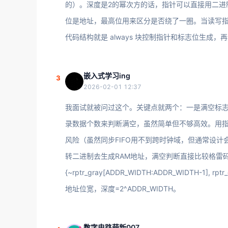
的）。深度是2的幂次方的话，指针可以直接用二进
位是地址，最高位用来区分是否绕了一圈。当读写
代码结构就是 always 块控制指针和标志位生成
嵌入式学习ing
3
2026-02-01 12:37
我面试就被问过这个。关键点就两个：一是满空标志
录数据个数来判断满空，虽然简单但不够高效。用
风险（虽然同步FIFO用不到跨时钟域，但通常设
转二进制去生成RAM地址，满空判断直接比较格雷码指针，
{~rptr_gray[ADDR_WIDTH:ADDR_WIDTH-1],
地址位宽，深度=2^ADDR_WIDTH。
数字电路萌新007