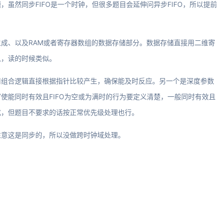
虽然同步FIFO是一个时钟，但很多题目会延伸问异步FIFO，所以提前
成、以及RAM或者寄存器数组的数据存储部分。数据存储直接用二维寄
入，读的时候类似。
用组合逻辑直接根据指针比较产生，确保能及时反应。另一个是深度参数
使能同时有效且FIFO为空或为满时的行为要定义清楚，一般同时有效且
式，但题目不要求的话按正常优先级处理也行。
注意这是同步的，所以没做跨时钟域处理。