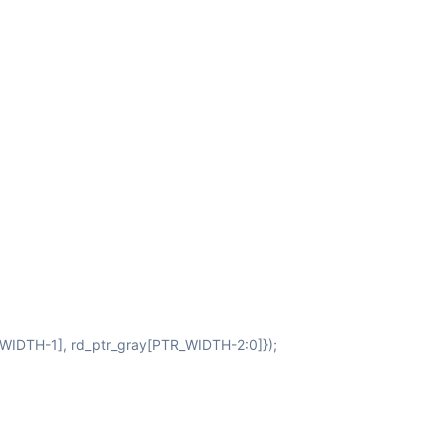
R_WIDTH-1], rd_ptr_gray[PTR_WIDTH-2:0]});