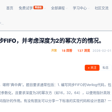
首页
免费试学
全部课程
学习中心
社区交流
零基础
FPGA笔试题：用Verilog写一个同步FIFO，并考虑深度为2的幂次方的情况。
个同步FIFO，并考虑深度为2的幂次方的情况。
开放
18 回答
137 浏览
2026-02-01
+ 关注
私信
“典中典”。题目要求通常包括：1. 编写同步FIFO的Verilog代码，包
度参数化，且要求深度为2的幂次方（如16，32，64），以便用指针高效
及格雷码指针的作用。有没有朋友可以分享一下标准的实现代码和设计思路？一