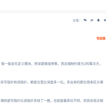
分享：
写回答
问。我一般会先定义模块，把深度做成参数，而且强制约束为2的幂次方，
来存写指针和读指针，都是位宽比深度多一位。多出来的那位用来区分满
断满则是写指针比读指针多绕了一圈，也就是最高位不同，但其余低位相