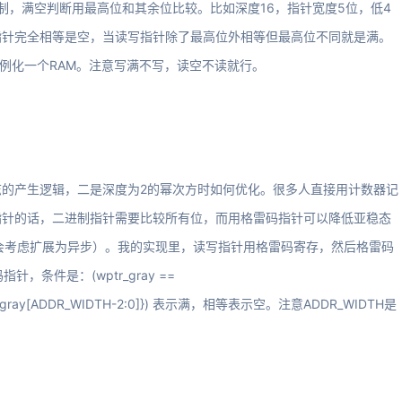
制，满空判断用最高位和其余位比较。比如深度16，指针宽度5位，低4
指针完全相等是空，当读写指针除了最高位外相等但最高位不同就是满。
，再例化一个RAM。注意写满不写，读空不读就行。
的产生逻辑，二是深度为2的幂次方时如何优化。很多人直接用计数器记
指针的话，二进制指针需要比较所有位，而用格雷码指针可以降低亚稳态
计会考虑扩展为异步）。我的实现里，读写指针用格雷码寄存，然后格雷码
条件是：(wptr_gray ==
 rptr_gray[ADDR_WIDTH-2:0]}) 表示满，相等表示空。注意ADDR_WIDTH是