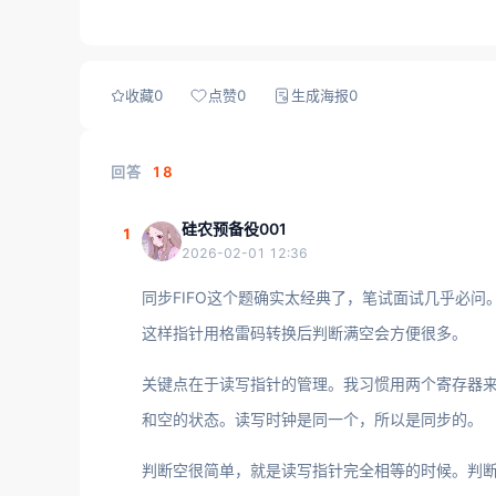
收藏
0
点赞
0
生成海报
0
回答
18
硅农预备役001
1
2026-02-01 12:36
同步FIFO这个题确实太经典了，笔试面试几乎必
这样指针用格雷码转换后判断满空会方便很多。
关键点在于读写指针的管理。我习惯用两个寄存器
和空的状态。读写时钟是同一个，所以是同步的。
判断空很简单，就是读写指针完全相等的时候。判