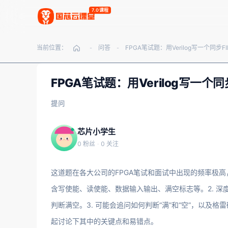
7.0课程
当前位置：
问答
-
-
FPGA笔试题：用Verilog写一
提问
芯片小学生
0 粉丝
·
0 关注
这道题在各大公司的FPGA笔试和面试中出现的频率极高，堪称
含写使能、读使能、数据输入输出、满空标志等。2. 深
判断满空。3. 可能会追问如何判断“满”和“空”，以
起讨论下其中的关键点和易错点。