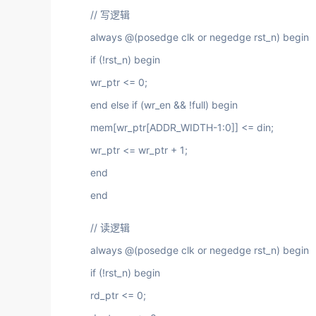
// 写逻辑
always @(posedge clk or negedge rst_n) begin
if (!rst_n) begin
wr_ptr <= 0;
end else if (wr_en && !full) begin
mem[wr_ptr[ADDR_WIDTH-1:0]] <= din;
wr_ptr <= wr_ptr + 1;
end
end
// 读逻辑
always @(posedge clk or negedge rst_n) begin
if (!rst_n) begin
rd_ptr <= 0;