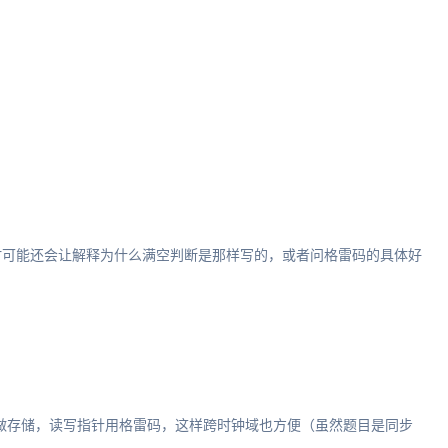
时可能还会让解释为什么满空判断是那样写的，或者问格雷码的具体好
M做存储，读写指针用格雷码，这样跨时钟域也方便（虽然题目是同步